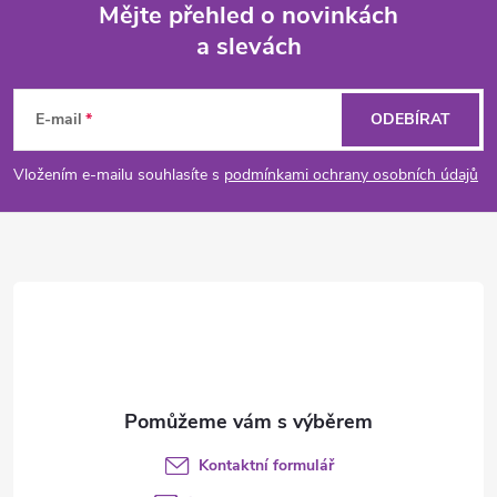
Mějte přehled o novinkách
a slevách
Z
á
E-mail
ODEBÍRAT
p
Vložením e-mailu souhlasíte s
podmínkami ochrany osobních údajů
a
t
í
Kontaktní formulář