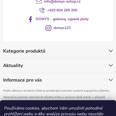
info
@
domys-eshop.cz
+420 604 269 200
DOMYS - gabiony, sypané ploty
domys123
Kategorie produktů
Aktuality
Informace pro vás
Podle zákona o evidenci tržeb je prodávající povinen vystavit kupujícímu účtenku.
Zároveň je povinen zaevidovat přijatou tržbu u správce daně online; v případě
technického výpadku pak nejpozději do 48 hodin.
Používáme cookies, abychom Vám umožnili pohodlné
prohlížení webu a díky analýze provozu webu neustále