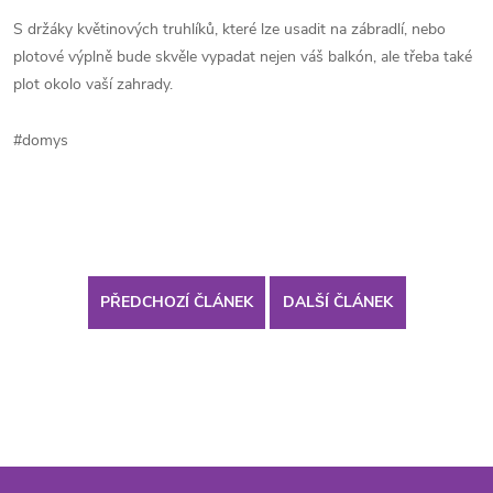
S držáky květinových truhlíků, které lze usadit na zábradlí, nebo
plotové výplně bude skvěle vypadat nejen váš balkón, ale třeba také
plot okolo vaší zahrady.
#domys
PŘEDCHOZÍ ČLÁNEK
DALŠÍ ČLÁNEK