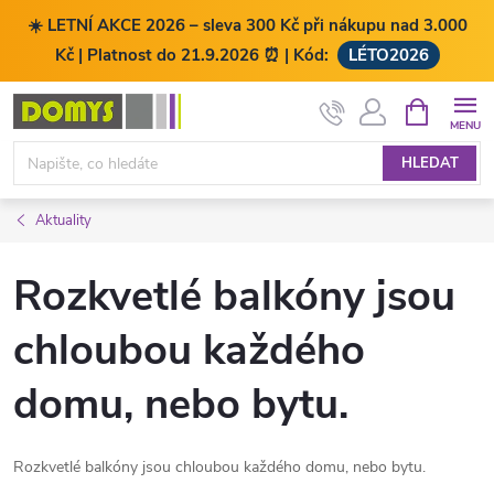
☀️ LETNÍ AKCE 2026 – sleva 300 Kč při nákupu nad 3.000
Kč | Platnost do 21.9.2026 ⏰ | Kód:
LÉTO2026
Přejít
NÁKUPNÍ
KOŠÍK
na
obsah
HLEDAT
Aktuality
Rozkvetlé balkóny jsou
chloubou každého
domu, nebo bytu.
Rozkvetlé balkóny jsou chloubou každého domu, nebo bytu.