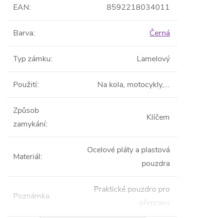
EAN
:
8592218034011
Barva
:
Černá
Typ zámku
:
Lamelový
Použití
:
Na kola, motocykly,...
Způsob
Klíčem
zamykání
:
Ocelové pláty a plastová
Materiál
:
pouzdra
Praktické pouzdro pro
Poznámka
:
přepravu