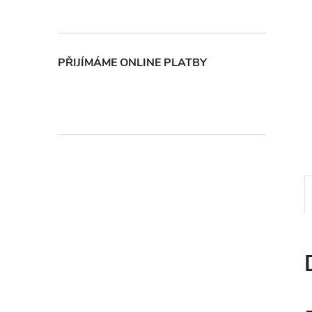
n
e
PŘIJÍMÁME ONLINE PLATBY
l