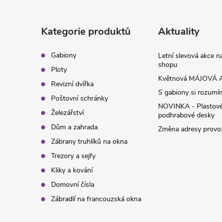
p
a
Kategorie produktů
Aktuality
t
Gabiony
Letní slevová akce 
shopu
Ploty
í
Květnová MÁJOVÁ A
Revizní dvířka
S gabiony si rozumíme
Poštovní schránky
NOVINKA - Plastov
Železářství
podhrabové desky
Dům a zahrada
Změna adresy provoz
Zábrany truhlíků na okna
Trezory a sejfy
Kliky a kování
Domovní čísla
Zábradlí na francouzská okna