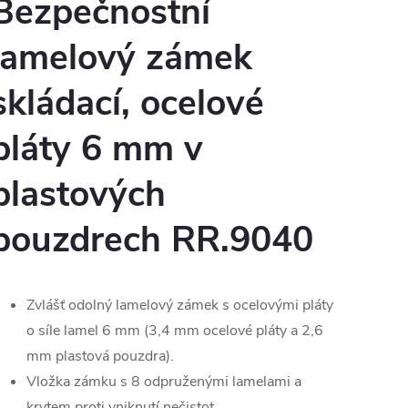
Bezpečnostní
lamelový zámek
skládací, ocelové
pláty 6 mm v
plastových
pouzdrech RR.9040
Zvlášť odolný lamelový zámek s ocelovými pláty
o síle lamel 6 mm (3,4 mm ocelové pláty a 2,6
mm plastová pouzdra).
Vložka zámku s 8 odpruženými lamelami a
krytem proti vniknutí nečistot.