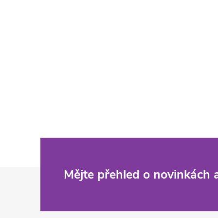
Z
Mějte přehled o novinkách
á