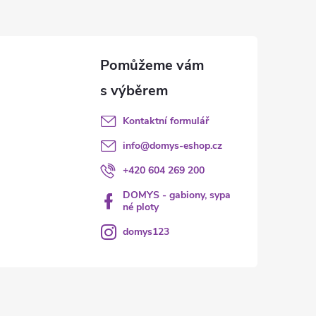
Kontaktní formulář
info
@
domys-eshop.cz
+420 604 269 200
DOMYS - gabiony, sypa
né ploty
domys123