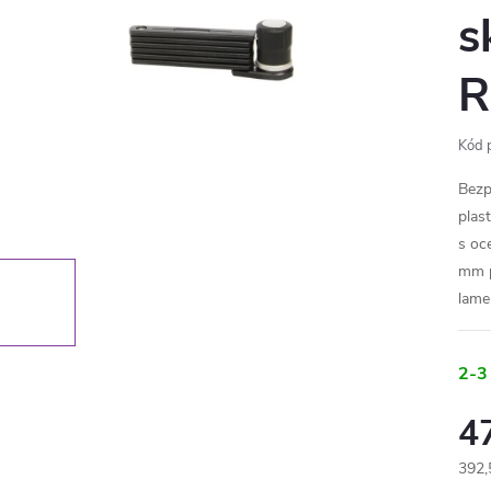
s
R
Kód 
Bezp
plas
s oc
mm p
lame
2-3
4
392,