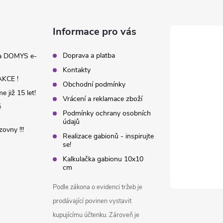
Informace pro vás
Doprava a platba
na DOMYS e-
Kontakty
KCE !
Obchodní podmínky
 již 15 let!
Vrácení a reklamace zboží
é
Podmínky ochrany osobních
údajů
ovny !!!
Realizace gabionů - inspirujte
se!
Kalkulačka gabionu 10x10
cm
Podle zákona o evidenci tržeb je
prodávající povinen vystavit
kupujícímu účtenku. Zároveň je