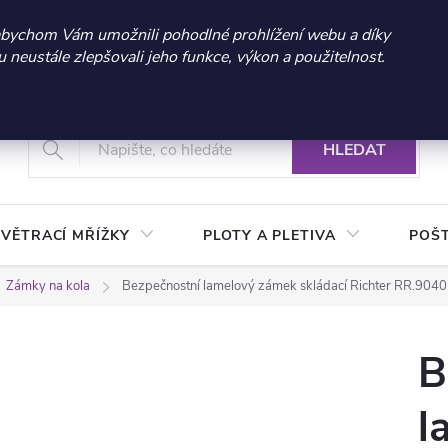
 sleva 300 Kč při nákupu nad 3.000 Kč | Platnost do 21.9.2026 
abychom Vám umožnili pohodlné prohlížení webu a díky
neustále zlepšovali jeho funkce, výkon a použitelnost.
+420 604 269 200
Vrácení a reklamace zboží
Podmínky ochrany osobních údajů
Real
HLEDAT
VĚTRACÍ MŘÍŽKY
PLOTY A PLETIVA
POŠ
Zámky na kola
Bezpečnostní lamelový zámek skládací Richter RR.9040
B
l