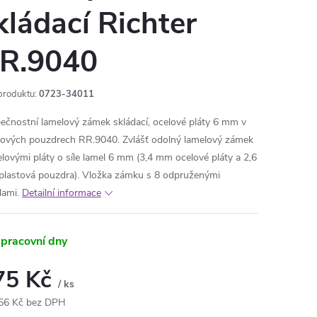
kládací Richter
R.9040
produktu:
0723-34011
ečnostní lamelový zámek skládací, ocelové pláty 6 mm v
tových pouzdrech RR.9040. Zvlášť odolný lamelový zámek
elovými pláty o síle lamel 6 mm (3,4 mm ocelové pláty a 2,6
lastová pouzdra). Vložka zámku s 8 odpruženými
lami.
Detailní informace
 pracovní dny
75 Kč
/ ks
56 Kč bez DPH