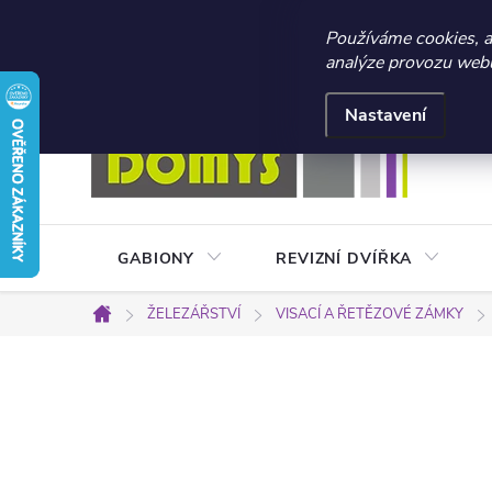
☀️ LETNÍ AKCE 2026 –
Používáme cookies, 
analýze provozu webu 
Přejít
Doprava a platba
Kontakty
Obchodní podmínky
na
Nastavení
obsah
GABIONY
REVIZNÍ DVÍŘKA
ŽELEZÁŘSTVÍ
VISACÍ A ŘETĚZOVÉ ZÁMKY
Domů
P
o