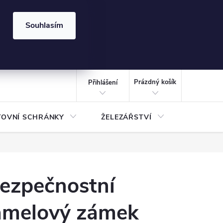
⏰ | Kód:
LÉTO2026
Souhlasím
izace gabionů - inspirujte se!
Kalkulačka gabionu 10x10 cm
CZK
NÁKUPNÍ
KOŠÍK
Prázdný košík
Přihlášení
TOVNÍ SCHRÁNKY
ŽELEZÁŘSTVÍ
TREZOR
ezpečnostní
amelový zámek