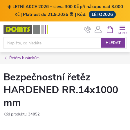
☀️ LETNÍ AKCE 2026 – sleva 300 Kč při nákupu nad 3.000
Kč | Platnost do 21.9.2026 ⏰ | Kód:
LÉTO2026
Přejít
NÁKUPNÍ
KOŠÍK
na
obsah
HLEDAT
Řetězy k zámkům
Bezpečnostní řetěz
HARDENED RR.14x1000
mm
Kód produktu:
34052