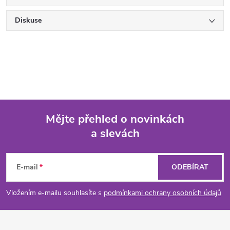
Diskuse
Mějte přehled o novinkách
a slevách
Z
á
E-mail
ODEBÍRAT
p
Vložením e-mailu souhlasíte s
podmínkami ochrany osobních údajů
a