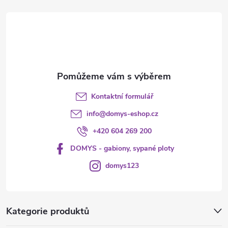
t
í
Kontaktní formulář
info
@
domys-eshop.cz
+420 604 269 200
DOMYS - gabiony, sypané ploty
domys123
Kategorie produktů