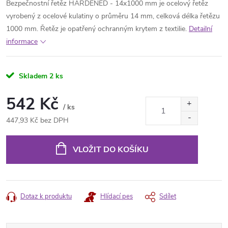
Bezpečnostní řetěz HARDENED - 14x1000 mm je ocelový řetěz
vyrobený z ocelové kulatiny o průměru 14 mm, celková délka řetězu
1000 mm. Řetěz je opatřený ochranným krytem z textilie.
Detailní
informace
Skladem
2 ks
542 Kč
/ ks
447,93 Kč bez DPH
Měrná
cena:
VLOŽIT DO KOŠÍKU
Dotaz k produktu
Hlídací pes
Sdílet