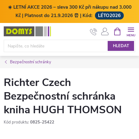
☀️ LETNÍ AKCE 2026 – sleva 300 Kč při nákupu nad 3.000
Kč | Platnost do 21.9.2026 ⏰ | Kód:
LÉTO2026
Přejít
NÁKUPNÍ
KOŠÍK
na
obsah
HLEDAT
Bezpečnostní schránky
Richter Czech
Bezpečnostní schránka
kniha HUGH THOMSON
Kód produktu:
0825-25422