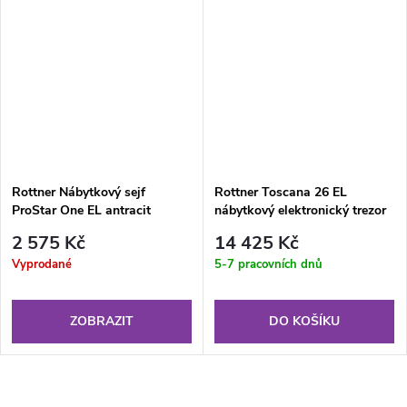
Rottner Nábytkový sejf
Rottner Toscana 26 EL
ProStar One EL antracit
nábytkový elektronický trezor
antracit
2 575 Kč
14 425 Kč
Vyprodané
5-7 pracovních dnů
ZOBRAZIT
DO KOŠÍKU