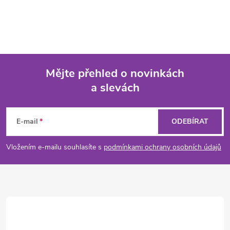
Mějte přehled o novinkách
a slevách
Z
á
E-mail
ODEBÍRAT
p
Vložením e-mailu souhlasíte s
podmínkami ochrany osobních údajů
a
t
í