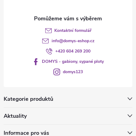
Kontaktní formulář
info
@
domys-eshop.cz
+420 604 269 200
DOMYS - gabiony, sypané ploty
domys123
Kategorie produktů
Aktuality
Informace pro vás