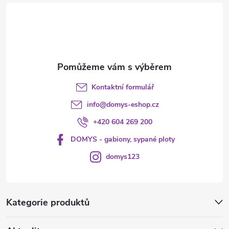
t
í
Kontaktní formulář
info
@
domys-eshop.cz
+420 604 269 200
DOMYS - gabiony, sypané ploty
domys123
Kategorie produktů