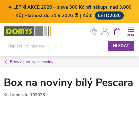
☀️ LETNÍ AKCE 2026 – sleva 300 Kč při nákupu nad 3.000
Kč | Platnost do 21.9.2026 ⏰ | Kód:
LÉTO2026
Přejít
NÁKUPNÍ
KOŠÍK
na
obsah
HLEDAT
Boxy a tubusy na noviny
Box na noviny bílý Pescara
Kód produktu:
T03028