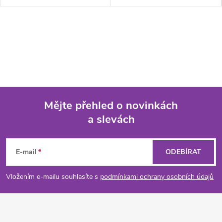
Mějte přehled o novinkách
a slevách
Z
á
E-mail
ODEBÍRAT
p
Vložením e-mailu souhlasíte s
podmínkami ochrany osobních údajů
a