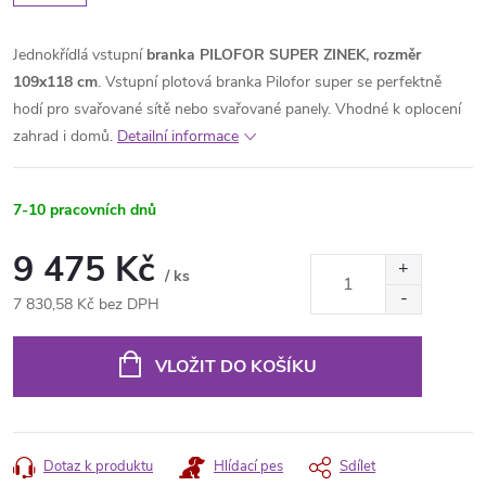
Jednokřídlá vstupní
branka PILOFOR SUPER ZINEK, rozměr
109x118 cm
. Vstupní plotová branka Pilofor super se perfektně
hodí pro svařované sítě nebo svařované panely. Vhodné k oplocení
zahrad i domů.
Detailní informace
7-10 pracovních dnů
9 475 Kč
/ ks
7 830,58 Kč bez DPH
Měrná
cena:
VLOŽIT DO KOŠÍKU
Dotaz k produktu
Hlídací pes
Sdílet