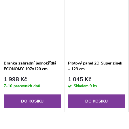
Branka zahradní jednokřídlá
Plotový panel 2D Super zinek
ECONOMY 107x120 cm
– 123 cm
zelená, ZN/PVC
1 998 Kč
1 045 Kč
7-10 pracovních dnů
Skladem
9 ks
DO KOŠÍKU
DO KOŠÍKU