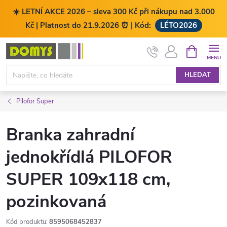
☀️ LETNÍ AKCE 2026 – sleva 300 Kč při nákupu nad 3.000
Kč | Platnost do 21.9.2026 ⏰ | Kód:
LÉTO2026
Přejít
NÁKUPNÍ
KOŠÍK
na
obsah
HLEDAT
Pilofor Super
Branka zahradní
jednokřídlá PILOFOR
SUPER 109x118 cm,
pozinkovaná
Kód produktu:
8595068452837