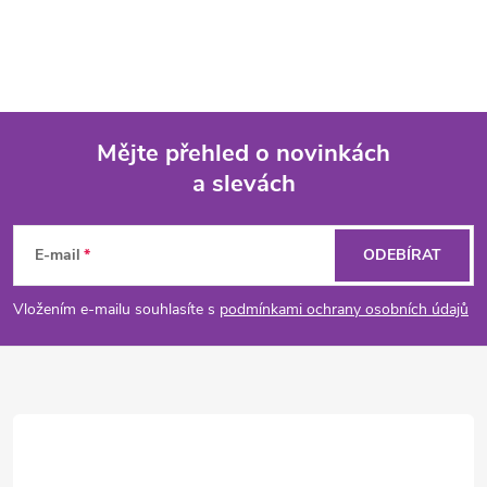
Mějte přehled o novinkách
a slevách
Z
á
E-mail
ODEBÍRAT
p
Vložením e-mailu souhlasíte s
podmínkami ochrany osobních údajů
a
t
í