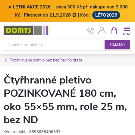
☀️ LETNÍ AKCE 2026 – sleva 300 Kč při nákupu nad 3.000
Kč | Platnost do 21.9.2026 ⏰ | Kód:
LÉTO2026
Přejít
NÁKUPNÍ
KOŠÍK
na
obsah
HLEDAT
Pozinkované pletivo bez napínacího drátu
Čtyřhranné pletivo
POZINKOVANÉ 180 cm,
oko 55×55 mm, role 25 m,
bez ND
Kód produktu:
8595068406533