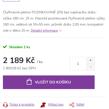
Čtyřhranné pletivo POZINKOVANÉ (ZN) bez napínacího drátu -
výška 180 cm, 25 m. Klasické pozinkované čtyřhranné pletivo výšky
180 cm, velikost ok 55×55 mm, průměr drátu 2,00 mm, kompaktní
role o délce 25 m.
Detailní informace
Skladem
2 ks
2 189 Kč
/ ks
1 809,09 Kč bez DPH
Měrná
cena:
VLOŽIT DO KOŠÍKU
Dotaz k produktu
Hlídací pes
Sdílet