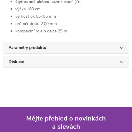
čtyřhranné pletivo
pozinkované (Zn)
výška 180 cm
velikost ok 55×55 mm
průměr drátu 2,00 mm
kompaktní role o délce 25 m
Parametry produktu
Diskuse
Mějte přehled o novinkách
a slevách
Z