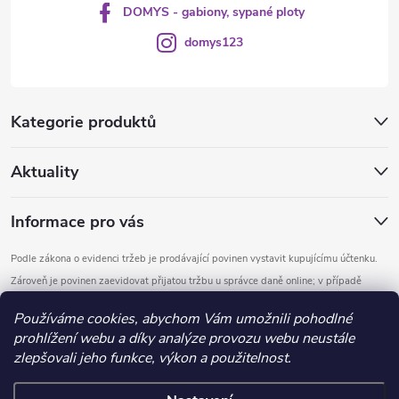
DOMYS - gabiony, sypané ploty
domys123
Kategorie produktů
Aktuality
Informace pro vás
Podle zákona o evidenci tržeb je prodávající povinen vystavit kupujícímu účtenku.
Zároveň je povinen zaevidovat přijatou tržbu u správce daně online; v případě
technického výpadku pak nejpozději do 48 hodin.
Používáme cookies, abychom Vám umožnili pohodlné
prohlížení webu a díky analýze provozu webu neustále
Copyright 2026
DOMYS
. Všechna práva vyhrazena.
Upravit nastavení
zlepšovali jeho funkce, výkon a použitelnost.
cookies