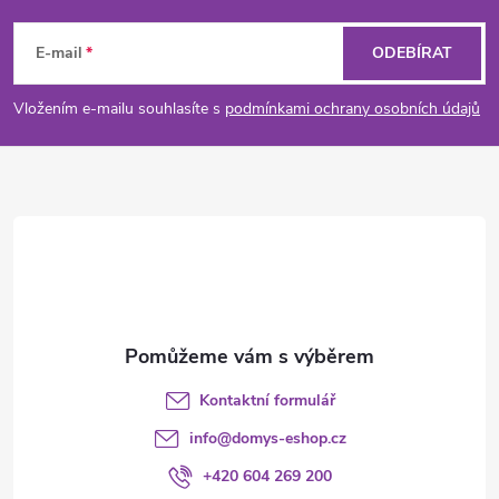
á
E-mail
ODEBÍRAT
p
Vložením e-mailu souhlasíte s
podmínkami ochrany osobních údajů
a
t
í
Kontaktní formulář
info
@
domys-eshop.cz
+420 604 269 200