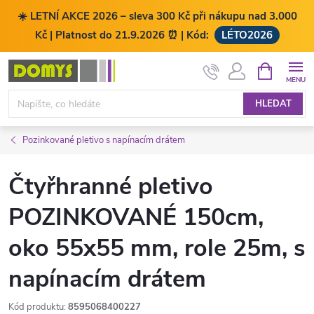
☀️ LETNÍ AKCE 2026 – sleva 300 Kč při nákupu nad 3.000
Kč | Platnost do 21.9.2026 ⏰ | Kód:
LÉTO2026
Přejít
NÁKUPNÍ
KOŠÍK
na
obsah
HLEDAT
Pozinkované pletivo s napínacím drátem
Čtyřhranné pletivo
POZINKOVANÉ 150cm,
oko 55x55 mm, role 25m, s
napínacím drátem
Kód produktu:
8595068400227