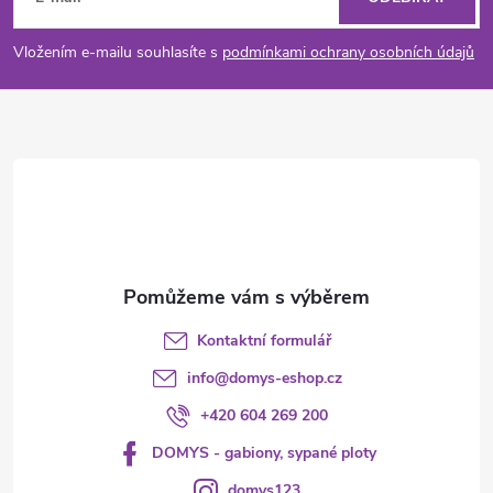
p
Vložením e-mailu souhlasíte s
podmínkami ochrany osobních údajů
a
t
í
Kontaktní formulář
info
@
domys-eshop.cz
+420 604 269 200
DOMYS - gabiony, sypané ploty
domys123