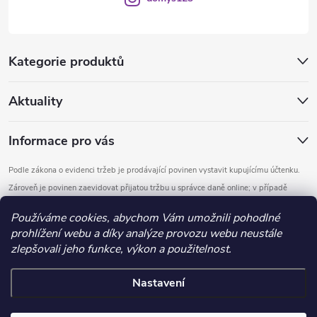
Kategorie produktů
Aktuality
Informace pro vás
Podle zákona o evidenci tržeb je prodávající povinen vystavit kupujícímu účtenku.
Zároveň je povinen zaevidovat přijatou tržbu u správce daně online; v případě
technického výpadku pak nejpozději do 48 hodin.
Používáme cookies, abychom Vám umožnili pohodlné
prohlížení webu a díky analýze provozu webu neustále
Copyright 2026
DOMYS
. Všechna práva vyhrazena.
Upravit nastavení
zlepšovali jeho funkce, výkon a použitelnost.
cookies
Nastavení
Vytvořil Shoptet