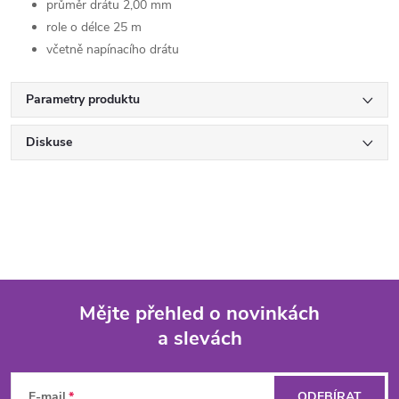
průměr drátu 2,00 mm
role o délce 25 m
včetně napínacího drátu
Parametry produktu
Diskuse
Mějte přehled o novinkách
a slevách
Z
á
E-mail
ODEBÍRAT