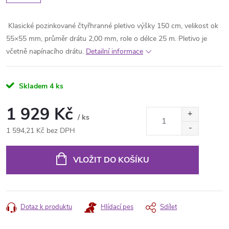
Klasické pozinkované čtyřhranné pletivo výšky 150 cm, velikost ok
55×55 mm, průměr drátu 2,00 mm, role o délce 25 m. Pletivo je
včetně napínacího drátu.
Detailní informace
Skladem
4 ks
1 929 Kč
/ ks
1 594,21 Kč bez DPH
Měrná
cena:
VLOŽIT DO KOŠÍKU
Dotaz k produktu
Hlídací pes
Sdílet