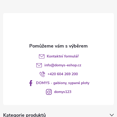
a
t
í
Kontaktní formulář
info
@
domys-eshop.cz
+420 604 269 200
DOMYS - gabiony, sypané ploty
domys123
Kategorie produktů