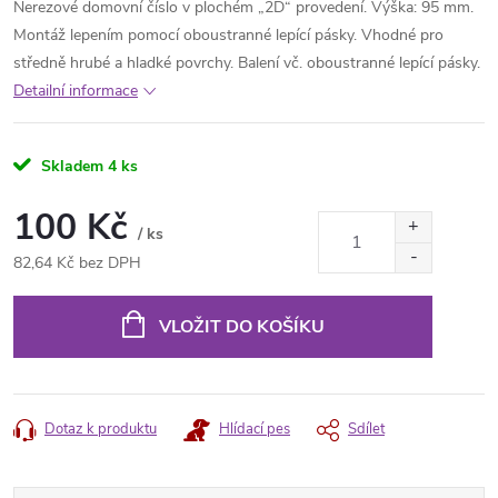
Nerezové domovní číslo v plochém „2D“ provedení. Výška: 95 mm.
Montáž lepením pomocí oboustranné lepící pásky. Vhodné pro
středně hrubé a hladké povrchy. Balení vč. oboustranné lepící pásky.
Detailní informace
Skladem
4 ks
100 Kč
/ ks
82,64 Kč bez DPH
Měrná
cena:
VLOŽIT DO KOŠÍKU
Dotaz k produktu
Hlídací pes
Sdílet