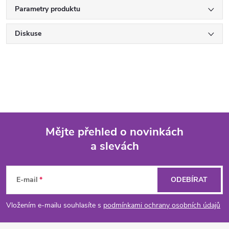
Parametry produktu
Diskuse
Mějte přehled o novinkách
a slevách
Z
á
E-mail
ODEBÍRAT
p
Vložením e-mailu souhlasíte s
podmínkami ochrany osobních údajů