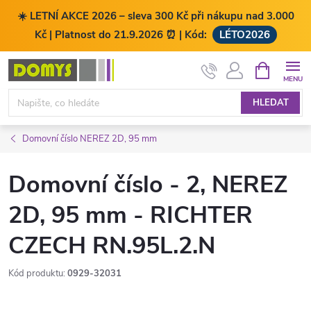
☀️ LETNÍ AKCE 2026 – sleva 300 Kč při nákupu nad 3.000
Kč | Platnost do 21.9.2026 ⏰ | Kód:
LÉTO2026
Přejít
NÁKUPNÍ
KOŠÍK
na
obsah
HLEDAT
Domovní číslo NEREZ 2D, 95 mm
Domovní číslo - 2, NEREZ
2D, 95 mm - RICHTER
CZECH RN.95L.2.N
Kód produktu:
0929-32031