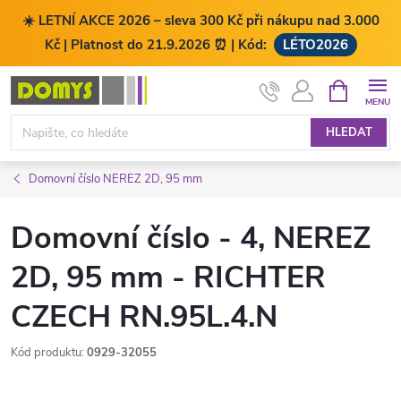
☀️ LETNÍ AKCE 2026 – sleva 300 Kč při nákupu nad 3.000
Kč | Platnost do 21.9.2026 ⏰ | Kód:
LÉTO2026
Přejít
NÁKUPNÍ
KOŠÍK
na
obsah
HLEDAT
Domovní číslo NEREZ 2D, 95 mm
Domovní číslo - 4, NEREZ
2D, 95 mm - RICHTER
CZECH RN.95L.4.N
Kód produktu:
0929-32055