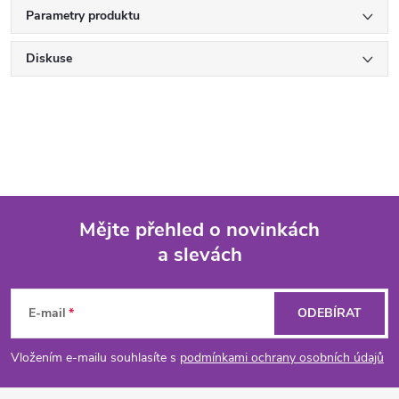
Parametry produktu
Diskuse
Mějte přehled o novinkách
a slevách
Z
á
E-mail
ODEBÍRAT
p
Vložením e-mailu souhlasíte s
podmínkami ochrany osobních údajů