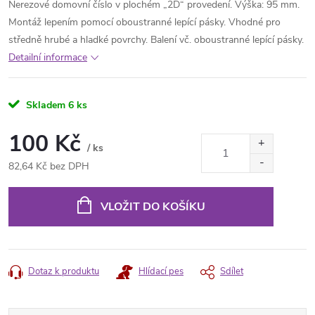
Nerezové domovní číslo v plochém „2D“ provedení. Výška: 95 mm.
Montáž lepením pomocí oboustranné lepící pásky. Vhodné pro
středně hrubé a hladké povrchy. Balení vč. oboustranné lepící pásky.
Detailní informace
Skladem
6 ks
100 Kč
/ ks
82,64 Kč bez DPH
Měrná
cena:
VLOŽIT DO KOŠÍKU
Dotaz k produktu
Hlídací pes
Sdílet