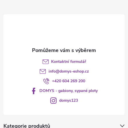
a
t
í
Kontaktní formulář
info
@
domys-eshop.cz
+420 604 269 200
DOMYS - gabiony, sypané ploty
domys123
Kategorie produktů