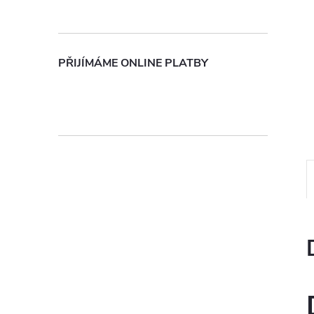
n
e
PŘIJÍMÁME ONLINE PLATBY
l