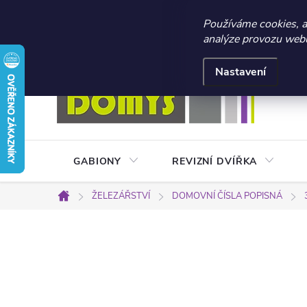
☀️ LETNÍ AKCE 2026 –
Používáme cookies, 
analýze provozu webu 
Přejít
Doprava a platba
Kontakty
Obchodní podmínky
na
Nastavení
obsah
GABIONY
REVIZNÍ DVÍŘKA
ŽELEZÁŘSTVÍ
DOMOVNÍ ČÍSLA POPISNÁ
Domů
P
o