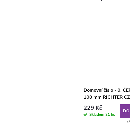
Domovní číslo - 0, Č
100 mm RICHTER C
RN.100LV.0.AL.C.3D
229 Kč
DO
Skladem
21 ks
Kó