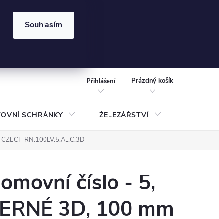
⏰ | Kód:
LÉTO2026
Souhlasím
izace gabionů - inspirujte se!
Kalkulačka gabionu 10x10 cm
CZK
NÁKUPNÍ
KOŠÍK
Prázdný košík
Přihlášení
TOVNÍ SCHRÁNKY
ŽELEZÁŘSTVÍ
TREZOR
R CZECH RN.100LV.5.AL.C.3D
omovní číslo - 5,
ERNÉ 3D, 100 mm