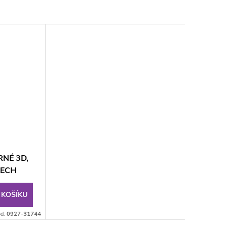
ERNÉ 3D,
ZECH
 KOŠÍKU
d:
0927-31744