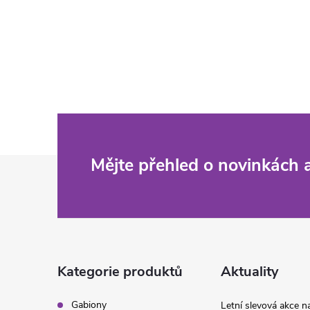
Z
Mějte přehled o novinkách
á
p
a
Kategorie produktů
Aktuality
t
Gabiony
Letní slevová akce 