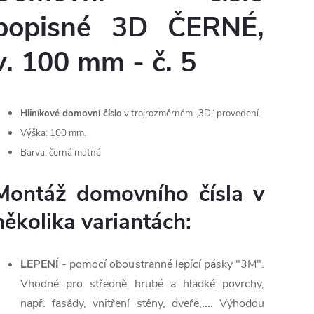
popisné 3D ČERNÉ,
v. 100 mm - č. 5
Hliníkové domovní číslo
v trojrozměrném „3D“ provedení.
Výška: 100 mm.
Barva: černá matná
Montáž domovního čísla v
několika variantách:
LEPENÍ
- pomocí oboustranné lepící pásky "3M".
Vhodné pro středně hrubé a hladké povrchy,
např. fasády, vnitření stěny, dveře,.... Výhodou