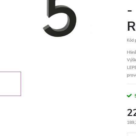
-
R
Kód 
Hlin
Výšk
LEPE
prov
2
189,
Měr