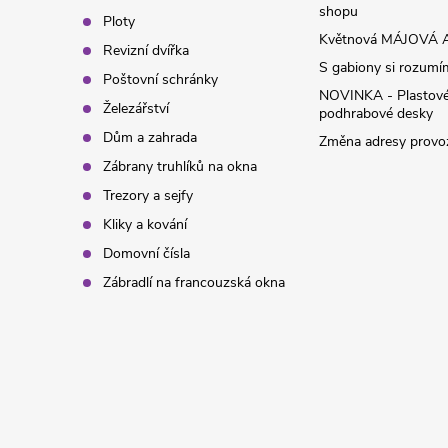
shopu
Ploty
í
Květnová MÁJOVÁ A
Revizní dvířka
S gabiony si rozumíme
Poštovní schránky
NOVINKA - Plastov
Železářství
podhrabové desky
Dům a zahrada
Změna adresy provoz
Zábrany truhlíků na okna
Trezory a sejfy
Kliky a kování
Domovní čísla
Zábradlí na francouzská okna