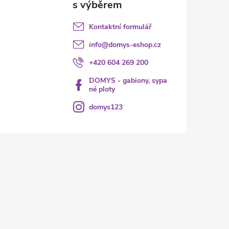
Kontaktní formulář
info
@
domys-eshop.cz
+420 604 269 200
DOMYS - gabiony, sypa
né ploty
domys123