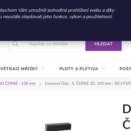
 sleva 300 Kč při nákupu nad 3.000 Kč | Platnost do 21.9.2026 
abychom Vám umožnili pohodlné prohlížení webu a díky
neustále zlepšovali jeho funkce, výkon a použitelnost.
+420 604 269 200
Vrácení a reklamace zboží
Podmínky ochrany osobních údajů
Real
HLEDAT
VĚTRACÍ MŘÍŽKY
PLOTY A PLETIVA
POŠ
3D ČERNÉ - 100 mm
Domovní číslo - 5, ČERNÉ 3D, 100 mm - RICHTE
D
Č