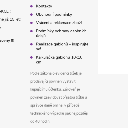
Kontakty
KCE !
Obchodní podmínky
 již 15 let!
Vrácení a reklamace zboží
é
Podmínky ochrany osobních
údajů
ovny !!!
Realizace gabionů - inspirujte
se!
Kalkulačka gabionu 10x10
cm
Podle zákona o evidenci tržeb je
prodávající povinen vystavit
kupujícímu účtenku. Zároveň je
povinen zaevidovat přijatou tržbu u
správce daně online; v případě
technického výpadku pak nejpozději
do 48 hodin.