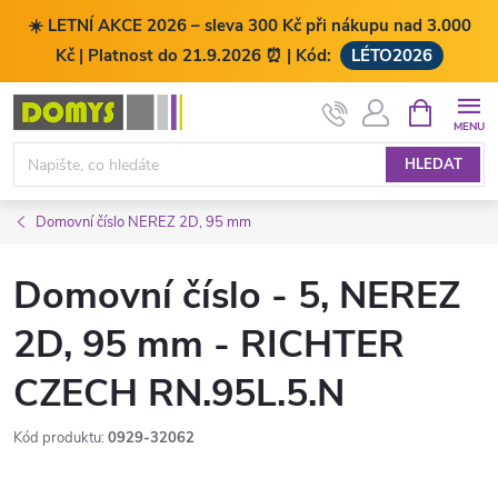
☀️ LETNÍ AKCE 2026 – sleva 300 Kč při nákupu nad 3.000
Kč | Platnost do 21.9.2026 ⏰ | Kód:
LÉTO2026
Přejít
NÁKUPNÍ
KOŠÍK
na
obsah
HLEDAT
Domovní číslo NEREZ 2D, 95 mm
Domovní číslo - 5, NEREZ
2D, 95 mm - RICHTER
CZECH RN.95L.5.N
Kód produktu:
0929-32062