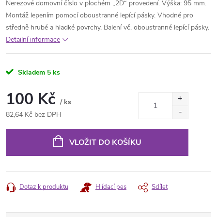
Nerezové domovní číslo v plochém „2D“ provedení. Výška: 95 mm.
Montáž lepením pomocí oboustranné lepící pásky. Vhodné pro
středně hrubé a hladké povrchy. Balení vč. oboustranné lepící pásky.
Detailní informace
Skladem
5 ks
100 Kč
/ ks
82,64 Kč bez DPH
Měrná
cena:
VLOŽIT DO KOŠÍKU
Dotaz k produktu
Hlídací pes
Sdílet