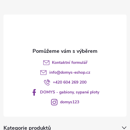
a
t
í
Kontaktní formulář
info
@
domys-eshop.cz
+420 604 269 200
DOMYS - gabiony, sypané ploty
domys123
Kategorie produktů