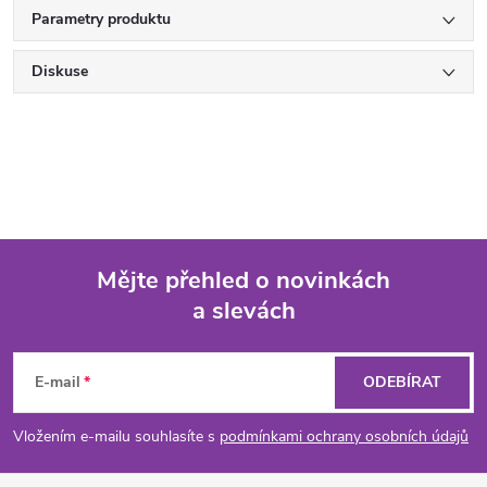
Parametry produktu
Diskuse
Mějte přehled o novinkách
a slevách
Z
á
E-mail
ODEBÍRAT
p
Vložením e-mailu souhlasíte s
podmínkami ochrany osobních údajů