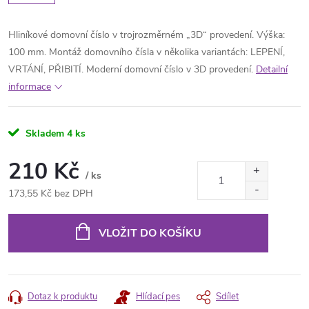
Hliníkové domovní číslo v trojrozměrném „3D“ provedení. Výška:
100 mm. Montáž domovního čísla v několika variantách: LEPENÍ,
VRTÁNÍ, PŘIBITÍ. Moderní domovní číslo v 3D provedení.
Detailní
informace
Skladem
4 ks
210 Kč
/ ks
173,55 Kč bez DPH
Měrná
cena:
VLOŽIT DO KOŠÍKU
Dotaz k produktu
Hlídací pes
Sdílet