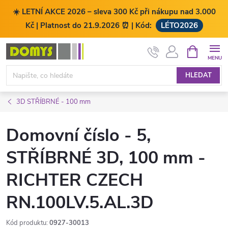
☀️ LETNÍ AKCE 2026 – sleva 300 Kč při nákupu nad 3.000
Kč | Platnost do 21.9.2026 ⏰ | Kód:
LÉTO2026
Přejít
NÁKUPNÍ
KOŠÍK
na
obsah
HLEDAT
3D STŘÍBRNÉ - 100 mm
Domovní číslo - 5,
STŘÍBRNÉ 3D, 100 mm -
RICHTER CZECH
RN.100LV.5.AL.3D
Kód produktu:
0927-30013