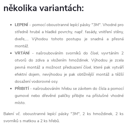
několika variantách:
LEPENÍ
- pomocí oboustranné lepící pásky "3M". Vhodné pro
středně hrubé a hladké povrchy, např. fasády, vnitření stěny,
dveře,.... Výhodou tohoto postupu je snadná a přesná
montáž.
VRTÁNÍ
- našroubováním svorníků do čísel, vyvrtáním 2
otvorů do zdiva a vložením hmoždinek. Výhodou je zcela
pevná montáž a možnost předsazení čísel, které pak vytváří
efektní dojem, nevýhodou je pak obtížnější montáž a těžší
dosažení vodorovné osy.
PŘIBITÍ
- našroubováním hřebu se závitem do čísla a pomocí
gumové nebo dřevěné paličky přibijte na příslušné vhodné
místo.
Balení vč. oboustranné lepící pásky "3M", 2 ks hmoždinek, 2 ks
svorníků s matkou a 2 ks hřebů.