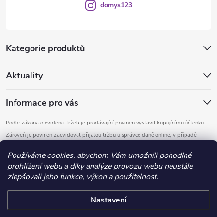
domys123
Kategorie produktů
Aktuality
Informace pro vás
Podle zákona o evidenci tržeb je prodávající povinen vystavit kupujícímu účtenku.
Zároveň je povinen zaevidovat přijatou tržbu u správce daně online; v případě
technického výpadku pak nejpozději do 48 hodin.
Používáme cookies, abychom Vám umožnili pohodlné
prohlížení webu a díky analýze provozu webu neustále
Copyright 2026
DOMYS
. Všechna práva vyhrazena.
Upravit nastavení
zlepšovali jeho funkce, výkon a použitelnost.
cookies
Nastavení
Vytvořil Shoptet