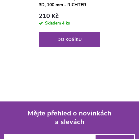
3D, 100 mm - RICHTER
CZECH RN.100LV.1.AL.3D
210 Kč
Skladem
4 ks
DO KOŠÍKU
Mějte přehled o novinkách
a slevách
Z