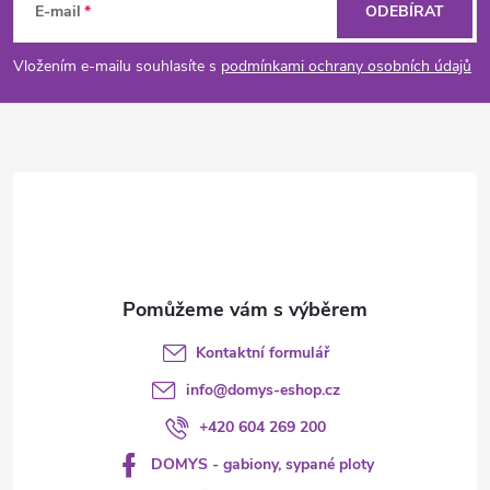
á
E-mail
ODEBÍRAT
p
Vložením e-mailu souhlasíte s
podmínkami ochrany osobních údajů
a
t
í
Kontaktní formulář
info
@
domys-eshop.cz
+420 604 269 200
DOMYS - gabiony, sypané ploty