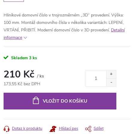
Hliníkové domovní číslo v trojrozměrném „3D“ provedení. Výška:
100 mm. Montáž domovního čísla v několika variantách: LEPENÍ,
VRTÁNÍ, PŘIBITÍ. Moderní domovní číslo v 3D provedení.
Detailní
informace
Skladem
3 ks
210 Kč
/ ks
173,55 Kč bez DPH
Měrná
cena:
VLOŽIT DO KOŠÍKU
Dotaz k produktu
Hlídací pes
Sdílet