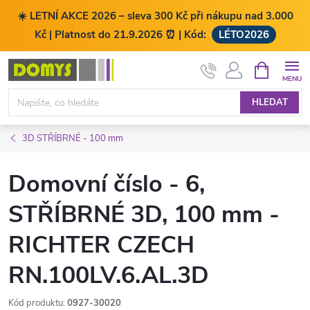
☀️ LETNÍ AKCE 2026 – sleva 300 Kč při nákupu nad 3.000
Kč | Platnost do 21.9.2026 ⏰ | Kód:
LÉTO2026
Přejít
NÁKUPNÍ
KOŠÍK
na
obsah
HLEDAT
3D STŘÍBRNÉ - 100 mm
Domovní číslo - 6,
STŘÍBRNÉ 3D, 100 mm -
RICHTER CZECH
RN.100LV.6.AL.3D
Kód produktu:
0927-30020