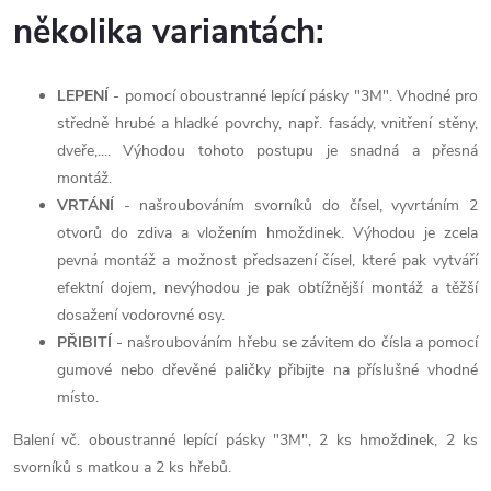
několika variantách:
LEPENÍ
- pomocí oboustranné lepící pásky "3M". Vhodné pro
středně hrubé a hladké povrchy, např. fasády, vnitření stěny,
dveře,.... Výhodou tohoto postupu je snadná a přesná
montáž.
VRTÁNÍ
- našroubováním svorníků do čísel, vyvrtáním 2
otvorů do zdiva a vložením hmoždinek. Výhodou je zcela
pevná montáž a možnost předsazení čísel, které pak vytváří
efektní dojem, nevýhodou je pak obtížnější montáž a těžší
dosažení vodorovné osy.
PŘIBITÍ
- našroubováním hřebu se závitem do čísla a pomocí
gumové nebo dřevěné paličky přibijte na příslušné vhodné
místo.
Balení vč. oboustranné lepící pásky "3M", 2 ks hmoždinek, 2 ks
svorníků s matkou a 2 ks hřebů.