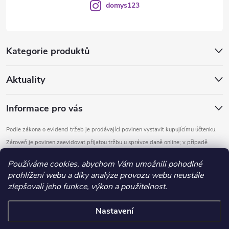
domys123
Kategorie produktů
Aktuality
Informace pro vás
Podle zákona o evidenci tržeb je prodávající povinen vystavit kupujícímu účtenku.
Zároveň je povinen zaevidovat přijatou tržbu u správce daně online; v případě
technického výpadku pak nejpozději do 48 hodin.
Používáme cookies, abychom Vám umožnili pohodlné
prohlížení webu a díky analýze provozu webu neustále
Copyright 2026
DOMYS
. Všechna práva vyhrazena.
Upravit nastavení
zlepšovali jeho funkce, výkon a použitelnost.
cookies
Nastavení
Vytvořil Shoptet