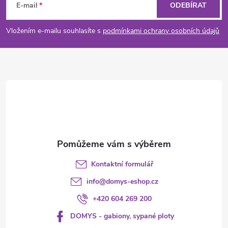
á
E-mail
ODEBÍRAT
p
Vložením e-mailu souhlasíte s
podmínkami ochrany osobních údajů
a
t
í
Kontaktní formulář
info
@
domys-eshop.cz
+420 604 269 200
DOMYS - gabiony, sypané ploty