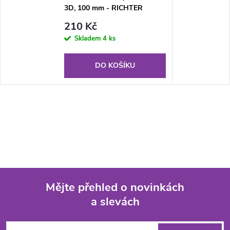
3D, 100 mm - RICHTER
CZECH RN.100LV.1.AL.3D
210 Kč
Skladem
4 ks
DO KOŠÍKU
Mějte přehled o novinkách
a slevách
Z