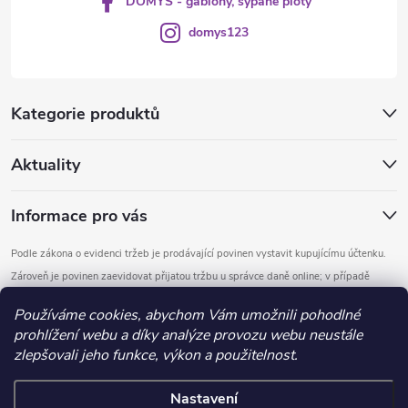
DOMYS - gabiony, sypané ploty
domys123
Kategorie produktů
Aktuality
Informace pro vás
Podle zákona o evidenci tržeb je prodávající povinen vystavit kupujícímu účtenku.
Zároveň je povinen zaevidovat přijatou tržbu u správce daně online; v případě
technického výpadku pak nejpozději do 48 hodin.
Používáme cookies, abychom Vám umožnili pohodlné
prohlížení webu a díky analýze provozu webu neustále
Copyright 2026
DOMYS
. Všechna práva vyhrazena.
Upravit nastavení
zlepšovali jeho funkce, výkon a použitelnost.
cookies
Nastavení
Vytvořil Shoptet