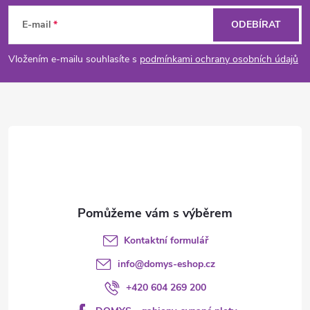
á
E-mail
ODEBÍRAT
p
Vložením e-mailu souhlasíte s
podmínkami ochrany osobních údajů
a
t
í
Kontaktní formulář
info
@
domys-eshop.cz
+420 604 269 200