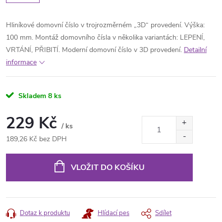
Hliníkové domovní číslo v trojrozměrném „3D“ provedení. Výška:
100 mm. Montáž domovního čísla v několika variantách: LEPENÍ,
VRTÁNÍ, PŘIBITÍ. Moderní domovní číslo v 3D provedení.
Detailní
informace
Skladem
8 ks
229 Kč
/ ks
189,26 Kč bez DPH
Měrná
cena:
VLOŽIT DO KOŠÍKU
Dotaz k produktu
Hlídací pes
Sdílet