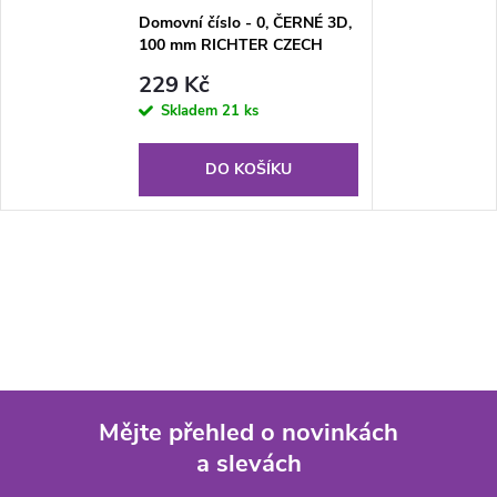
Domovní číslo - 0, ČERNÉ 3D,
100 mm RICHTER CZECH
RN.100LV.0.AL.C.3D
229 Kč
Skladem
21 ks
DO KOŠÍKU
Mějte přehled o novinkách
a slevách
Z