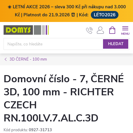
☀️ LETNÍ AKCE 2026 – sleva 300 Kč při nákupu nad 3.000
Kč | Platnost do 21.9.2026 ⏰ | Kód:
LÉTO2026
Přejít
NÁKUPNÍ
KOŠÍK
na
obsah
HLEDAT
3D ČERNÉ - 100 mm
Domovní číslo - 7, ČERNÉ
3D, 100 mm - RICHTER
CZECH
RN.100LV.7.AL.C.3D
Kód produktu:
0927-31713