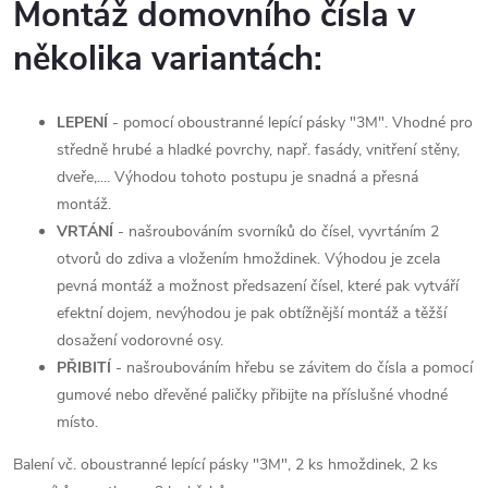
Montáž domovního čísla v
několika variantách:
LEPENÍ
- pomocí oboustranné lepící pásky "3M". Vhodné pro
středně hrubé a hladké povrchy, např. fasády, vnitření stěny,
dveře,.... Výhodou tohoto postupu je snadná a přesná
montáž.
VRTÁNÍ
- našroubováním svorníků do čísel, vyvrtáním 2
otvorů do zdiva a vložením hmoždinek. Výhodou je zcela
pevná montáž a možnost předsazení čísel, které pak vytváří
efektní dojem, nevýhodou je pak obtížnější montáž a těžší
dosažení vodorovné osy.
PŘIBITÍ
- našroubováním hřebu se závitem do čísla a pomocí
gumové nebo dřevěné paličky přibijte na příslušné vhodné
místo.
Balení vč. oboustranné lepící pásky "3M", 2 ks hmoždinek, 2 ks