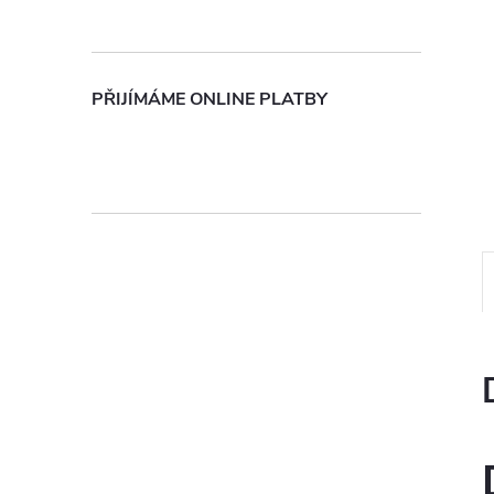
n
e
PŘIJÍMÁME ONLINE PLATBY
l