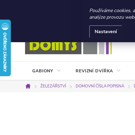
☀️ LETNÍ AKCE 2026 –
Používáme cookies, 
analýze provozu webu 
Přejít
Doprava a platba
Kontakty
Obchodní podmínky
na
Nastavení
obsah
GABIONY
REVIZNÍ DVÍŘKA
ŽELEZÁŘSTVÍ
DOMOVNÍ ČÍSLA POPISNÁ
Domů
P
o