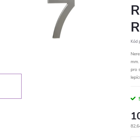
R
R
Kód 
Nere
mm. 
pro 
lepíc
1
82,6
Měr