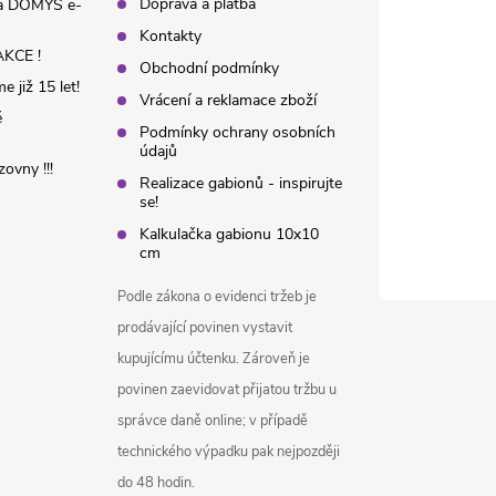
Doprava a platba
na DOMYS e-
Kontakty
KCE !
Obchodní podmínky
 již 15 let!
Vrácení a reklamace zboží
é
Podmínky ochrany osobních
údajů
ovny !!!
Realizace gabionů - inspirujte
se!
Kalkulačka gabionu 10x10
cm
Podle zákona o evidenci tržeb je
prodávající povinen vystavit
kupujícímu účtenku. Zároveň je
povinen zaevidovat přijatou tržbu u
správce daně online; v případě
technického výpadku pak nejpozději
do 48 hodin.