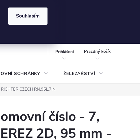
⏰ | Kód:
LÉTO2026
Souhlasím
izace gabionů - inspirujte se!
Kalkulačka gabionu 10x10 cm
CZK
NÁKUPNÍ
KOŠÍK
Prázdný košík
Přihlášení
TOVNÍ SCHRÁNKY
ŽELEZÁŘSTVÍ
TREZOR
 - RICHTER CZECH RN.95L.7.N
omovní číslo - 7,
EREZ 2D, 95 mm -