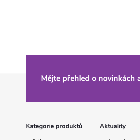
Z
Mějte přehled o novinkách
á
p
a
Kategorie produktů
Aktuality