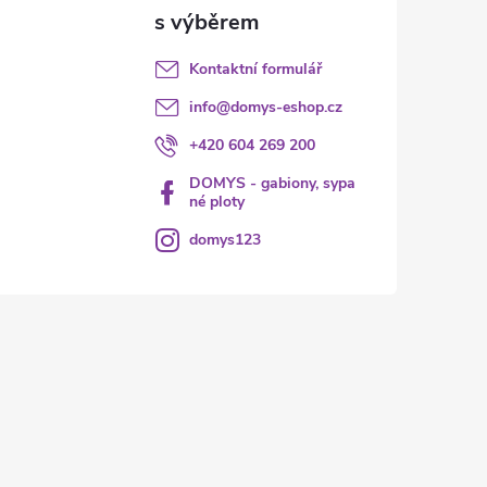
Kontaktní formulář
info
@
domys-eshop.cz
+420 604 269 200
DOMYS - gabiony, sypa
né ploty
domys123