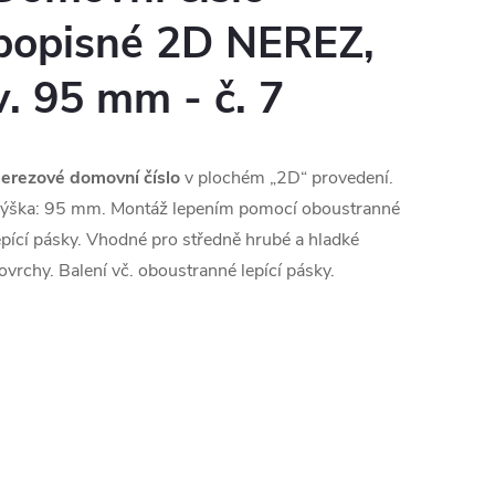
popisné 2D NEREZ,
v. 95 mm - č. 7
erezové domovní číslo
v plochém „2D“ provedení.
ýška: 95 mm. Montáž lepením pomocí oboustranné
epící pásky. Vhodné pro středně hrubé a hladké
ovrchy. Balení vč. oboustranné lepící pásky.