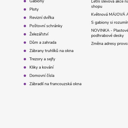
t
Gabiony
Letní slevová akce 
shopu
Ploty
í
Květnová MÁJOVÁ A
Revizní dvířka
S gabiony si rozumíme
Poštovní schránky
NOVINKA - Plastov
Železářství
podhrabové desky
Dům a zahrada
Změna adresy provoz
Zábrany truhlíků na okna
Trezory a sejfy
Kliky a kování
Domovní čísla
Zábradlí na francouzská okna