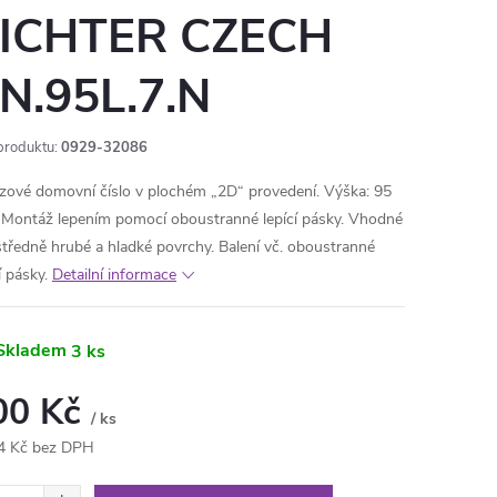
ICHTER CZECH
N.95L.7.N
produktu:
0929-32086
zové domovní číslo v plochém „2D“ provedení. Výška: 95
Montáž lepením pomocí oboustranné lepící pásky. Vhodné
středně hrubé a hladké povrchy. Balení vč. oboustranné
í pásky.
Detailní informace
Skladem
3 ks
00 Kč
/ ks
4 Kč bez DPH
ná