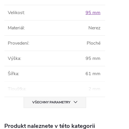
Velikost
:
95 mm
Materiál
:
Nerez
Provedení
:
Ploché
Výška
:
95 mm
Šířka
:
61 mm
Tloušťka
:
2 mm
VŠECHNY PARAMETRY
Produkt naleznete v této kategorii