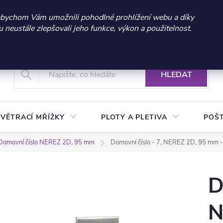
 sleva 300 Kč při nákupu nad 3.000 Kč | Platnost do 21.9.2026 
abychom Vám umožnili pohodlné prohlížení webu a díky
neustále zlepšovali jeho funkce, výkon a použitelnost.
+420 604 269 200
Vrácení a reklamace zboží
Podmínky ochrany osobních údajů
Real
HLEDAT
VĚTRACÍ MŘÍŽKY
PLOTY A PLETIVA
POŠ
Domovní číslo NEREZ 2D, 95 mm
Domovní číslo - 7, NEREZ 2D, 95 mm
D
N