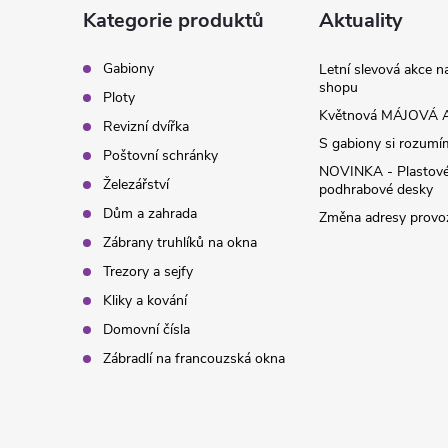
a
Kategorie produktů
Aktuality
t
Gabiony
Letní slevová akce 
shopu
Ploty
í
Květnová MÁJOVÁ A
Revizní dvířka
S gabiony si rozumíme
Poštovní schránky
NOVINKA - Plastov
Železářství
podhrabové desky
Dům a zahrada
Změna adresy provoz
Zábrany truhlíků na okna
Trezory a sejfy
Kliky a kování
Domovní čísla
Zábradlí na francouzská okna