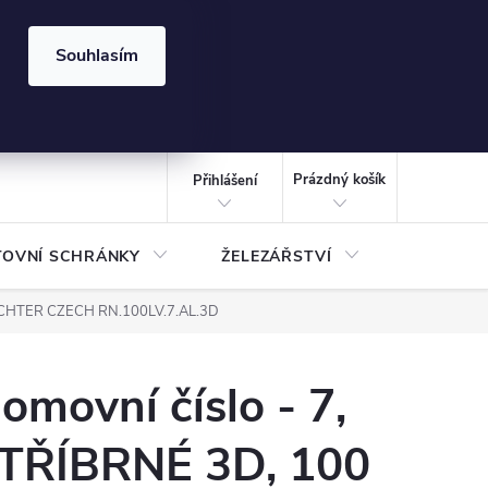
⏰ | Kód:
LÉTO2026
Souhlasím
izace gabionů - inspirujte se!
Kalkulačka gabionu 10x10 cm
CZK
NÁKUPNÍ
KOŠÍK
Prázdný košík
Přihlášení
TOVNÍ SCHRÁNKY
ŽELEZÁŘSTVÍ
TREZOR
 RICHTER CZECH RN.100LV.7.AL.3D
omovní číslo - 7,
TŘÍBRNÉ 3D, 100