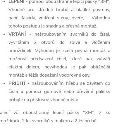
LEPENÍ
- pomocí oboustranné lepící pásky "3M".
Vhodné pro středně hrubé a hladké povrchy,
např. fasády, vnitření stěny, dveře,.... Výhodou
tohoto postupu je snadná a přesná montáž.
VRTÁNÍ
- našroubováním svorníků do čísel,
vyvrtáním 2 otvorů do zdiva a vložením
hmoždinek. Výhodou je zcela pevná montáž a
možnost předsazení čísel, které pak vytváří
efektní dojem, nevýhodou je pak obtížnější
montáž a těžší dosažení vodorovné osy.
PŘIBITÍ
- našroubováním hřebu se závitem do
čísla a pomocí gumové nebo dřevěné paličky
přibijte na příslušné vhodné místo.
alení vč. oboustranné lepící pásky "3M", 2 ks
moždinek, 2 ks svorníků s matkou a 2 ks hřebů.