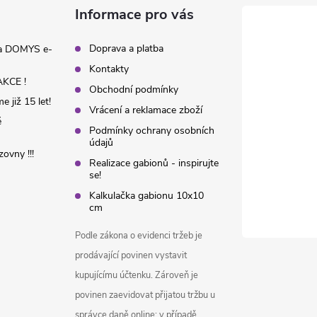
Informace pro vás
Doprava a platba
na DOMYS e-
Kontakty
KCE !
Obchodní podmínky
 již 15 let!
Vrácení a reklamace zboží
é
Podmínky ochrany osobních
údajů
ovny !!!
Realizace gabionů - inspirujte
se!
Kalkulačka gabionu 10x10
cm
Podle zákona o evidenci tržeb je
prodávající povinen vystavit
kupujícímu účtenku. Zároveň je
povinen zaevidovat přijatou tržbu u
správce daně online; v případě