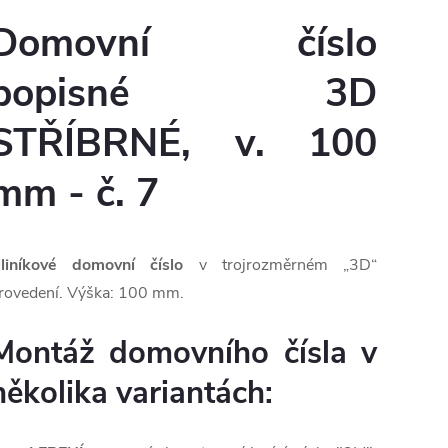
Domovní číslo
popisné 3D
STŘÍBRNÉ, v. 100
mm - č. 7
liníkové domovní číslo
v trojrozměrném „3D“
rovedení. Výška: 100 mm.
Montáž domovního čísla v
několika variantách: