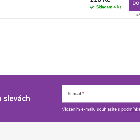
DO
Skladem
4 ks
Kó
E-mail
a slevách
Vložením e-mailu souhlasíte s
podmínka