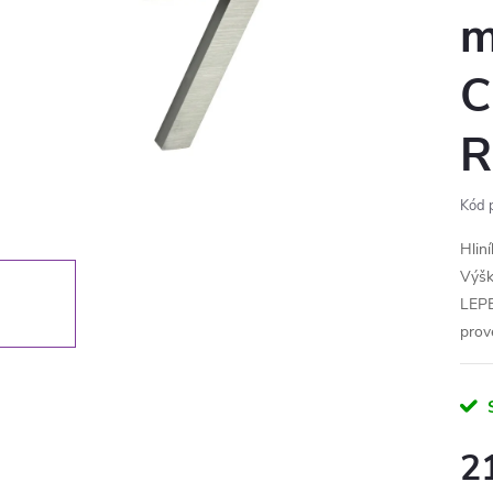
m
C
R
Kód 
Hlin
Výšk
LEPE
prov
2