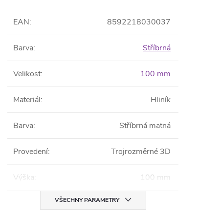
EAN
:
8592218030037
Barva
:
Stříbrná
Velikost
:
100 mm
Materiál
:
Hliník
Barva
:
Stříbrná matná
Provedení
:
Trojrozměrné 3D
Výška
:
100 mm
VŠECHNY PARAMETRY