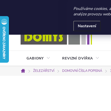
☀️ LETNÍ AKCE 2026 –
Používáme cookies, 
analýze provozu webu 
Přejít
Doprava a platba
Kontakty
Obchodní podmínky
na
Nastavení
obsah
GABIONY
REVIZNÍ DVÍŘKA
ŽELEZÁŘSTVÍ
DOMOVNÍ ČÍSLA POPISNÁ
Domů
P
o