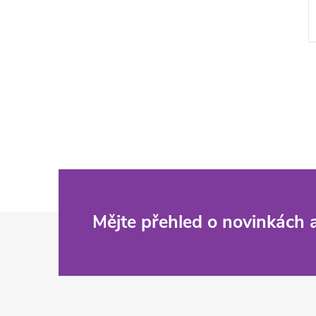
Z
Mějte přehled o novinkách
á
p