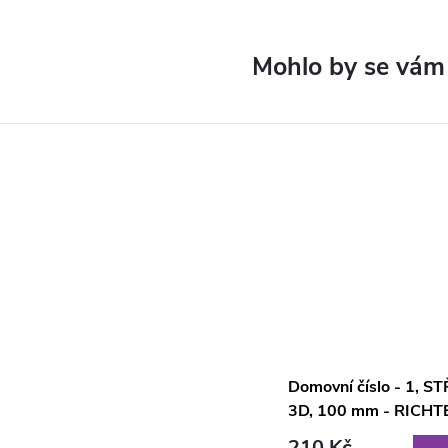
Domovní číslo - 1, S
3D, 100 mm - RICHT
CZECH RN.100LV.1.A
210 Kč