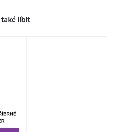
TŘÍBRNÉ
ER
L.3D