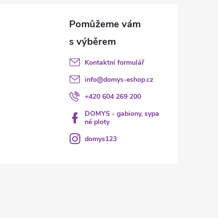
Kontaktní formulář
info
@
domys-eshop.cz
+420 604 269 200
DOMYS - gabiony, sypa
né ploty
domys123