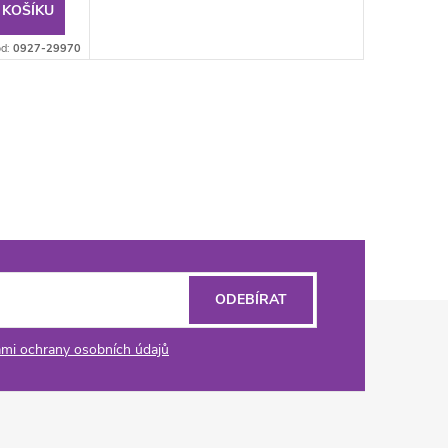
 KOŠÍKU
d:
0927-29970
ODEBÍRAT
mi ochrany osobních údajů