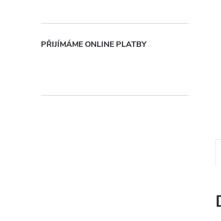
n
e
PŘIJÍMÁME ONLINE PLATBY
l