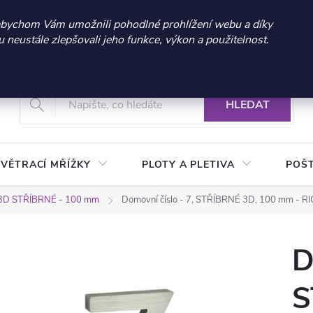
 sleva 300 Kč při nákupu nad 3.000 Kč | Platnost do 21.9.2026 
abychom Vám umožnili pohodlné prohlížení webu a díky
neustále zlepšovali jeho funkce, výkon a použitelnost.
+420 604 269 200
Vrácení a reklamace zboží
Podmínky ochrany osobních údajů
Real
HLEDAT
VĚTRACÍ MŘÍŽKY
PLOTY A PLETIVA
POŠ
3D STŘÍBRNÉ - 100 mm
Domovní číslo - 7, STŘÍBRNÉ 3D, 100 mm -
D
S