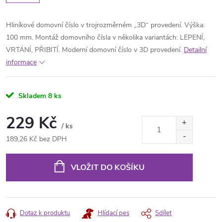
Hliníkové domovní číslo v trojrozměrném „3D“ provedení. Výška:
100 mm. Montáž domovního čísla v několika variantách: LEPENÍ,
VRTÁNÍ, PŘIBITÍ. Moderní domovní číslo v 3D provedení.
Detailní
informace
Skladem
8 ks
229 Kč
/ ks
189,26 Kč bez DPH
Měrná
cena:
VLOŽIT DO KOŠÍKU
Dotaz k produktu
Hlídací pes
Sdílet