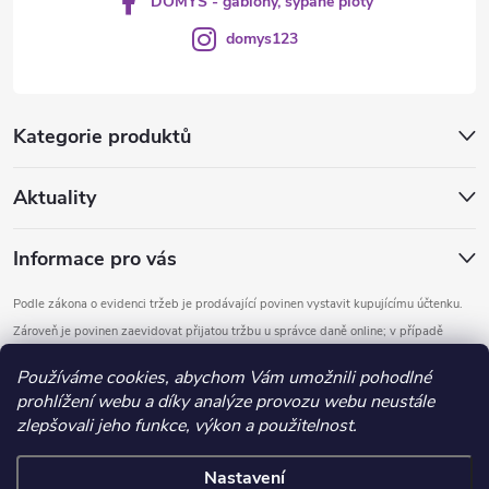
DOMYS - gabiony, sypané ploty
domys123
Kategorie produktů
Aktuality
Informace pro vás
Podle zákona o evidenci tržeb je prodávající povinen vystavit kupujícímu účtenku.
Zároveň je povinen zaevidovat přijatou tržbu u správce daně online; v případě
technického výpadku pak nejpozději do 48 hodin.
Používáme cookies, abychom Vám umožnili pohodlné
prohlížení webu a díky analýze provozu webu neustále
Copyright 2026
DOMYS
. Všechna práva vyhrazena.
Upravit nastavení
zlepšovali jeho funkce, výkon a použitelnost.
cookies
Nastavení
Vytvořil Shoptet