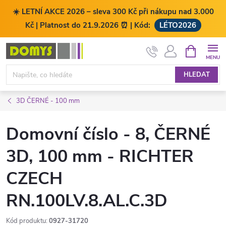
☀️ LETNÍ AKCE 2026 – sleva 300 Kč při nákupu nad 3.000
Kč | Platnost do 21.9.2026 ⏰ | Kód:
LÉTO2026
Přejít
NÁKUPNÍ
KOŠÍK
na
obsah
HLEDAT
3D ČERNÉ - 100 mm
Domovní číslo - 8, ČERNÉ
3D, 100 mm - RICHTER
CZECH
RN.100LV.8.AL.C.3D
Kód produktu:
0927-31720