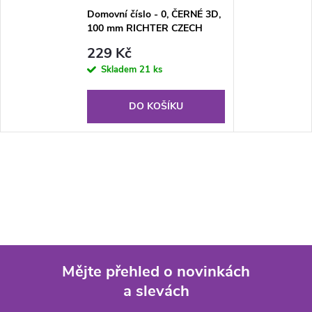
Domovní číslo - 0, ČERNÉ 3D,
100 mm RICHTER CZECH
RN.100LV.0.AL.C.3D
229 Kč
Skladem
21 ks
DO KOŠÍKU
Mějte přehled o novinkách
a slevách
Z