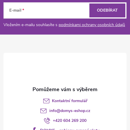
á
E-mail
ODEBÍRAT
p
Vložením e-mailu souhlasíte s
podmínkami ochrany osobních údajů
a
t
í
Kontaktní formulář
info
@
domys-eshop.cz
+420 604 269 200