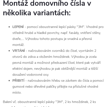
Montáž domovního čísla v
několika variantách:
LEPENÍ
- pomocí oboustranné lepící pásky "3M". Vhodné pro
středně hrubé a hladké povrchy, např. fasády, vnitření stěny,
dveře,.... Výhodou tohoto postupu je snadná a přesná
montáž.
VRTÁNÍ
- našroubováním svorníků do čísel, vyvrtáním 2
otvorů do zdiva a vložením hmoždinek. Výhodou je zcela
pevná montáž a možnost předsazení čísel, které pak vytváří
efektní dojem, nevýhodou je pak obtížnější montáž a těžší
dosažení vodorovné osy.
PŘIBITÍ
- našroubováním hřebu se závitem do čísla a pomocí
gumové nebo dřevěné paličky přibijte na příslušné vhodné
místo.
Balení vč. oboustranné lepící pásky "3M", 2 ks hmoždinek, 2 ks