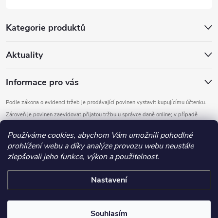
Kategorie produktů
Aktuality
Informace pro vás
Podle zákona o evidenci tržeb je prodávající povinen vystavit kupujícímu účtenku.
Zároveň je povinen zaevidovat přijatou tržbu u správce daně online; v případě
technického výpadku pak nejpozději do 48 hodin.
Používáme cookies, abychom Vám umožnili pohodlné
prohlížení webu a díky analýze provozu webu neustále
Copyright 2026
DOMYS
. Všechna práva vyhrazena.
Upravit nastavení
zlepšovali jeho funkce, výkon a použitelnost.
cookies
Nastavení
Vytvořil Shoptet
.detail-parameters img, .basic-description img, .extended-description
Souhlasím