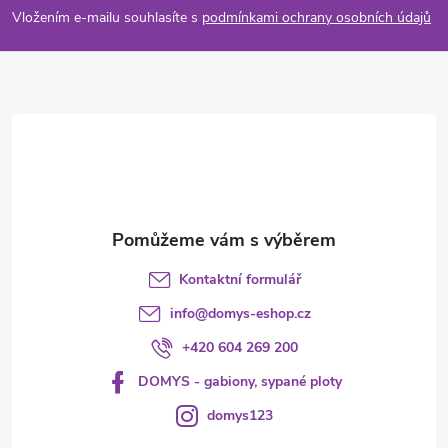
p
Vložením e-mailu souhlasíte s
podmínkami ochrany osobních údajů
a
t
í
Kontaktní formulář
info
@
domys-eshop.cz
+420 604 269 200
DOMYS - gabiony, sypané ploty
domys123