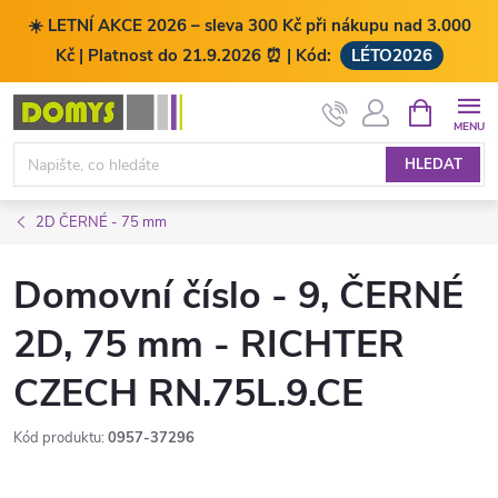
☀️ LETNÍ AKCE 2026 – sleva 300 Kč při nákupu nad 3.000
Kč | Platnost do 21.9.2026 ⏰ | Kód:
LÉTO2026
Přejít
NÁKUPNÍ
KOŠÍK
na
obsah
HLEDAT
2D ČERNÉ - 75 mm
Domovní číslo - 9, ČERNÉ
2D, 75 mm - RICHTER
CZECH RN.75L.9.CE
Kód produktu:
0957-37296