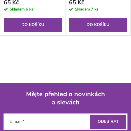
65 Kč
65 Kč
Skladem
6 ks
Skladem
7 ks
DO KOŠÍKU
DO KOŠÍKU
Mějte přehled o novinkách
a slevách
Z
á
E-mail
ODEBÍRAT