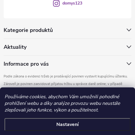
domys123
Kategorie produktů
Aktuality
Informace pro vás
Podle zákona o evidenci tržeb je prodávající povinen vystavit kupujícímu účtenku.
Zároveň je povinen zaevidovat přijatou tržbu u správce daně online; v případě
technického výpadku pak nejpozději do 48 hodin.
Používáme cookies, abychom Vám umožnili pohodlné
prohlížení webu a díky analýze provozu webu neustále
Copyright 2026
DOMYS
. Všechna práva vyhrazena.
Upravit nastavení
zlepšovali jeho funkce, výkon a použitelnost.
cookies
Nastavení
Vytvořil Shoptet