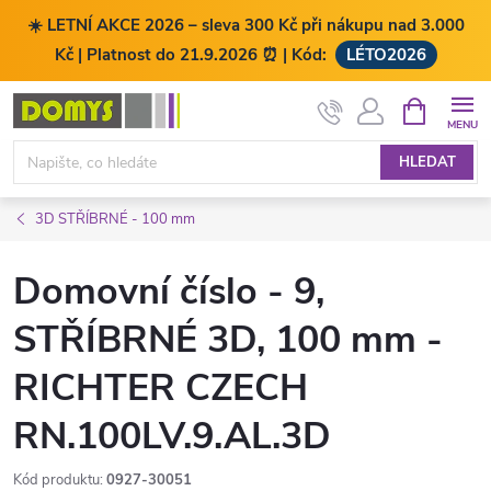
☀️ LETNÍ AKCE 2026 – sleva 300 Kč při nákupu nad 3.000
Kč | Platnost do 21.9.2026 ⏰ | Kód:
LÉTO2026
Přejít
NÁKUPNÍ
KOŠÍK
na
obsah
HLEDAT
3D STŘÍBRNÉ - 100 mm
Domovní číslo - 9,
STŘÍBRNÉ 3D, 100 mm -
RICHTER CZECH
RN.100LV.9.AL.3D
Kód produktu:
0927-30051