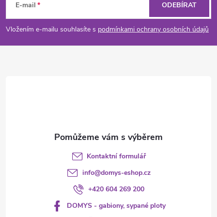
á
E-mail
ODEBÍRAT
p
Vložením e-mailu souhlasíte s
podmínkami ochrany osobních údajů
a
t
í
Kontaktní formulář
info
@
domys-eshop.cz
+420 604 269 200
DOMYS - gabiony, sypané ploty