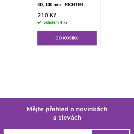
3D, 100 mm - RICHTER
CZECH RN.100LV.1.AL.3D
210 Kč
Skladem
4 ks
DO KOŠÍKU
Mějte přehled o novinkách
a slevách
Z