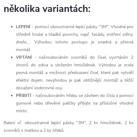
několika variantách:
LEPENÍ
- pomocí oboustranné lepící pásky "3M". Vhodné pro
středně hrubé a hladké povrchy, např. fasády, vnitření stěny,
dveře,.... Výhodou tohoto postupu je snadná a přesná
montáž.
VRTÁNÍ
- našroubováním svorníků do čísel, vyvrtáním 2
otvorů do zdiva a vložením hmoždinek. Výhodou je zcela
pevná montáž a možnost předsazení čísel, které pak vytváří
efektní dojem, nevýhodou je pak obtížnější montáž a těžší
dosažení vodorovné osy.
PŘIBITÍ
- našroubováním hřebu se závitem do čísla a pomocí
gumové nebo dřevěné paličky přibijte na příslušné vhodné
místo.
Balení vč. oboustranné lepící pásky "3M", 2 ks hmoždinek, 2 ks
svorníků s matkou a 2 ks hřebů.