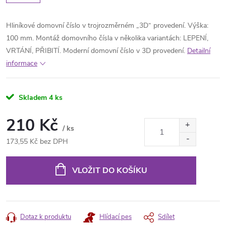
Hliníkové domovní číslo v trojrozměrném „3D“ provedení. Výška:
100 mm. Montáž domovního čísla v několika variantách: LEPENÍ,
VRTÁNÍ, PŘIBITÍ. Moderní domovní číslo v 3D provedení.
Detailní
informace
Skladem
4 ks
210 Kč
/ ks
173,55 Kč bez DPH
Měrná
cena:
VLOŽIT DO KOŠÍKU
Dotaz k produktu
Hlídací pes
Sdílet