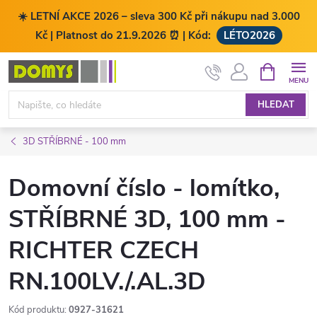
☀️ LETNÍ AKCE 2026 – sleva 300 Kč při nákupu nad 3.000
Kč | Platnost do 21.9.2026 ⏰ | Kód:
LÉTO2026
Přejít
NÁKUPNÍ
KOŠÍK
na
obsah
HLEDAT
3D STŘÍBRNÉ - 100 mm
Domovní číslo - lomítko,
STŘÍBRNÉ 3D, 100 mm -
RICHTER CZECH
RN.100LV./.AL.3D
Kód produktu:
0927-31621