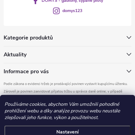
DOMYS - gabiony, sypané ploty
domys123
Kategorie produktů
Aktuality
Informace pro vás
Podle zákona o evidenci tržeb je prodávající povinen vystavit kupujícímu účtenku.
Zároveň je povinen zaevidovat přijatou tržbu u správce daně online; v případě
technického výpadku pak nejpozději do 48 hodin.
Používáme cookies, abychom Vám umožnili pohodlné
prohlížení webu a díky analýze provozu webu neustále
Copyright 2026
DOMYS
. Všechna práva vyhrazena.
Upravit nastavení
zlepšovali jeho funkce, výkon a použitelnost.
cookies
Nastavení
Vytvořil Shoptet