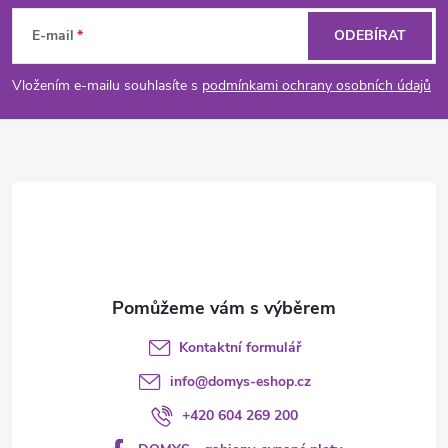
á
E-mail
ODEBÍRAT
p
Vložením e-mailu souhlasíte s
podmínkami ochrany osobních údajů
a
t
í
Kontaktní formulář
info
@
domys-eshop.cz
+420 604 269 200