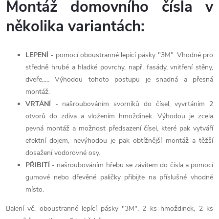
Montáž domovního čísla v
několika variantách:
LEPENÍ
- pomocí oboustranné lepící pásky "3M". Vhodné pro
středně hrubé a hladké povrchy, např. fasády, vnitření stěny,
dveře,.... Výhodou tohoto postupu je snadná a přesná
montáž.
VRTÁNÍ
- našroubováním svorníků do čísel, vyvrtáním 2
otvorů do zdiva a vložením hmoždinek. Výhodou je zcela
pevná montáž a možnost předsazení čísel, které pak vytváří
efektní dojem, nevýhodou je pak obtížnější montáž a těžší
dosažení vodorovné osy.
PŘIBITÍ
- našroubováním hřebu se závitem do čísla a pomocí
gumové nebo dřevěné paličky přibijte na příslušné vhodné
místo.
Balení vč. oboustranné lepící pásky "3M", 2 ks hmoždinek, 2 ks