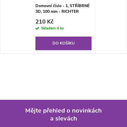
Domovní číslo - 1, STŘÍBRNÉ
3D, 100 mm - RICHTER
CZECH RN.100LV.1.AL.3D
210 Kč
Skladem
4 ks
DO KOŠÍKU
Mějte přehled o novinkách
a slevách
Z