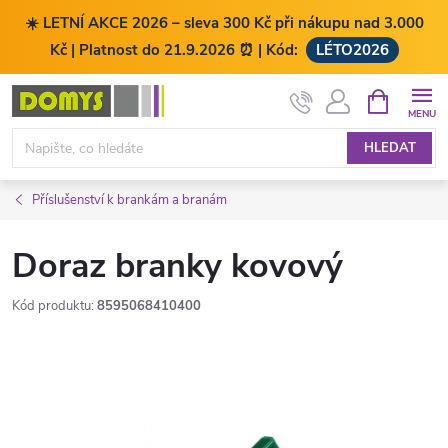
☀️ LETNÍ AKCE 2026 – sleva 300 Kč při nákupu nad 3.000
Kč | Platnost do 21.9.2026 ⏰ | Kód:
LÉTO2026
Přejít
NÁKUPNÍ
KOŠÍK
na
obsah
HLEDAT
Příslušenství k brankám a branám
Doraz branky kovový
Kód produktu:
8595068410400