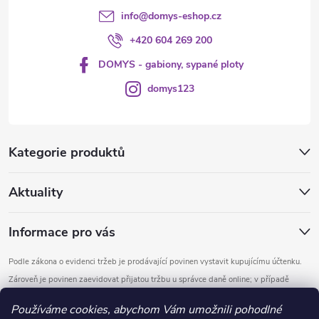
info
@
domys-eshop.cz
+420 604 269 200
DOMYS - gabiony, sypané ploty
domys123
Kategorie produktů
Aktuality
Informace pro vás
Podle zákona o evidenci tržeb je prodávající povinen vystavit kupujícímu účtenku.
Zároveň je povinen zaevidovat přijatou tržbu u správce daně online; v případě
technického výpadku pak nejpozději do 48 hodin.
Používáme cookies, abychom Vám umožnili pohodlné