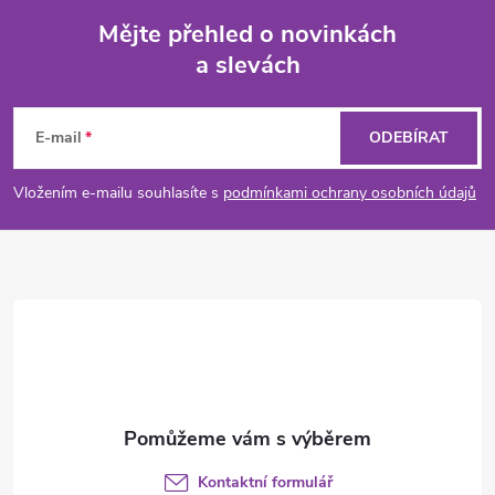
Mějte přehled o novinkách
a slevách
Z
á
E-mail
ODEBÍRAT
p
Vložením e-mailu souhlasíte s
podmínkami ochrany osobních údajů
a
t
í
Kontaktní formulář