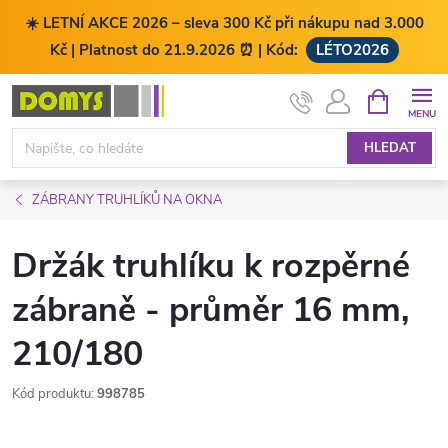
☀️ LETNÍ AKCE 2026 – sleva 300 Kč při nákupu nad 3.000
Kč | Platnost do 21.9.2026 ⏰ | Kód:
LÉTO2026
Přejít
NÁKUPNÍ
KOŠÍK
na
obsah
HLEDAT
ZÁBRANY TRUHLÍKŮ NA OKNA
Držák truhlíku k rozpěrné
zábraně - průměr 16 mm,
210/180
Kód produktu:
998785