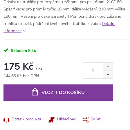
Držáky na truhlíky pro rozpěrnou zábranu pro pr. 16mm, 210/180.
Specifikace: pro průměr tyče: 16 mm, délka vyložení: 210 mm výška
180 mm. Řešení pro úzké parapety!!! Pomocný držák pro zábranu
truhlíku slouží k přidržení květinového truhlíku k zábra
Detailní
informace
Skladem
8 ks
175 Kč
/ ks
144,63 Kč bez DPH
Měrná
cena:
VLOŽIT DO KOŠÍKU
Dotaz k produktu
Hlídací pes
Sdílet