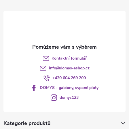
t
í
Kontaktní formulář
info
@
domys-eshop.cz
+420 604 269 200
DOMYS - gabiony, sypané ploty
domys123
Kategorie produktů