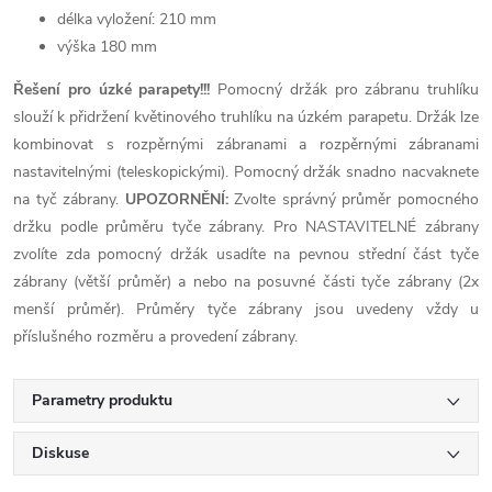
délka vyložení: 210 mm
výška 180 mm
Řešení pro úzké parapety!!!
Pomocný držák pro zábranu truhlíku
slouží k přidržení květinového truhlíku na úzkém parapetu. Držák lze
kombinovat s rozpěrnými zábranami a rozpěrnými zábranami
nastavitelnými (teleskopickými). Pomocný držák snadno nacvaknete
na tyč zábrany.
UPOZORNĚNÍ:
Zvolte správný průměr pomocného
držku podle průměru tyče zábrany. Pro NASTAVITELNÉ zábrany
zvolíte zda pomocný držák usadíte na pevnou střední část tyče
zábrany (větší průměr) a nebo na posuvné části tyče zábrany (2x
menší průměr). Průměry tyče zábrany jsou uvedeny vždy u
příslušného rozměru a provedení zábrany.
Parametry produktu
Diskuse