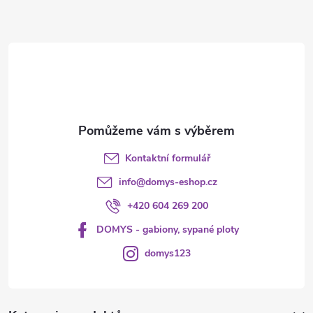
a
t
í
Kontaktní formulář
info
@
domys-eshop.cz
+420 604 269 200
DOMYS - gabiony, sypané ploty
domys123