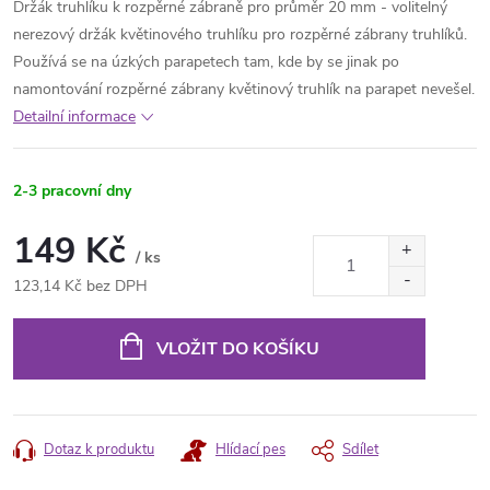
Držák truhlíku k rozpěrné zábraně pro průměr 20 mm - volitelný
nerezový držák květinového truhlíku pro rozpěrné zábrany truhlíků.
Používá se na úzkých parapetech tam, kde by se jinak po
namontování rozpěrné zábrany květinový truhlík na parapet nevešel.
Detailní informace
2-3 pracovní dny
149 Kč
/ ks
123,14 Kč bez DPH
Měrná
cena:
VLOŽIT DO KOŠÍKU
Dotaz k produktu
Hlídací pes
Sdílet