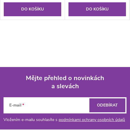
DO KOŠÍKU
DO KOŠÍKU
Mějte přehled o novinkách
a slevách
Z
á
E-mail
ODEBÍRAT
p
Vložením e-mailu souhlasíte s
podmínkami ochrany osobních údajů