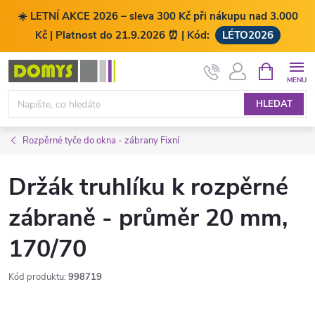
☀️ LETNÍ AKCE 2026 – sleva 300 Kč při nákupu nad 3.000
Kč | Platnost do 21.9.2026 ⏰ | Kód:
LÉTO2026
Přejít
NÁKUPNÍ
KOŠÍK
na
obsah
HLEDAT
Rozpěrné tyče do okna - zábrany Fixní
Držák truhlíku k rozpěrné
zábraně - průměr 20 mm,
170/70
Kód produktu:
998719