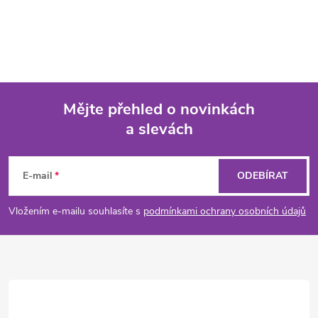
Mějte přehled o novinkách
a slevách
Z
á
E-mail
ODEBÍRAT
p
Vložením e-mailu souhlasíte s
podmínkami ochrany osobních údajů
a
t