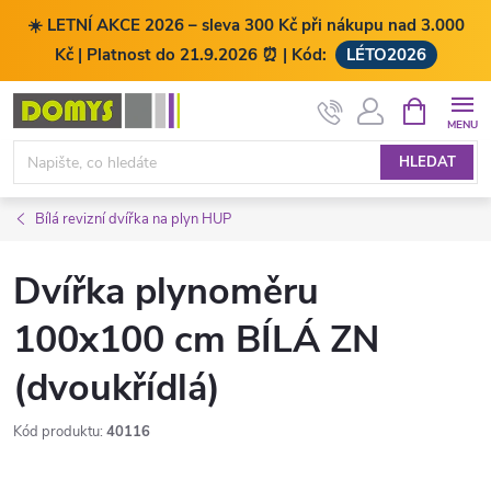
☀️ LETNÍ AKCE 2026 – sleva 300 Kč při nákupu nad 3.000
Kč | Platnost do 21.9.2026 ⏰ | Kód:
LÉTO2026
Přejít
NÁKUPNÍ
KOŠÍK
na
obsah
HLEDAT
Bílá revizní dvířka na plyn HUP
Dvířka plynoměru
100x100 cm BÍLÁ ZN
(dvoukřídlá)
Kód produktu:
40116