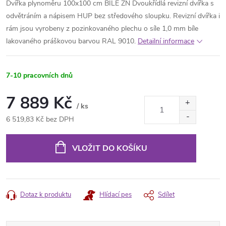
Dvířka plynoměru 100x100 cm BÍLÉ ZN Dvoukřídlá revizní dvířka s
odvětráním a nápisem HUP bez středového sloupku. Revizní dvířka i
rám jsou vyrobeny z pozinkovaného plechu o síle 1,0 mm bíle
lakovaného práškovou barvou RAL 9010.
Detailní informace
7-10 pracovních dnů
7 889 Kč
/ ks
6 519,83 Kč bez DPH
Měrná
cena:
VLOŽIT DO KOŠÍKU
Dotaz k produktu
Hlídací pes
Sdílet