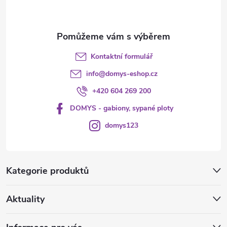
í
Kontaktní formulář
info
@
domys-eshop.cz
+420 604 269 200
DOMYS - gabiony, sypané ploty
domys123
Kategorie produktů
Aktuality