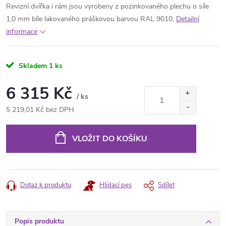
Revizní dvířka i rám jsou vyrobeny z pozinkovaného plechu o síle
1,0 mm bíle lakovaného práškovou barvou RAL 9010.
Detailní
informace
Skladem
1 ks
6 315 Kč
/ ks
5 219,01 Kč bez DPH
Měrná
cena:
VLOŽIT DO KOŠÍKU
Dotaz k produktu
Hlídací pes
Sdílet
Popis produktu