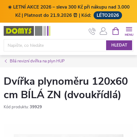
☀️ LETNÍ AKCE 2026 – sleva 300 Kč při nákupu nad 3.000
Kč | Platnost do 21.9.2026 ⏰ | Kód:
LÉTO2026
Přejít
NÁKUPNÍ
KOŠÍK
na
obsah
HLEDAT
Bílá revizní dvířka na plyn HUP
Dvířka plynoměru 120x60
cm BÍLÁ ZN (dvoukřídlá)
Kód produktu:
39929