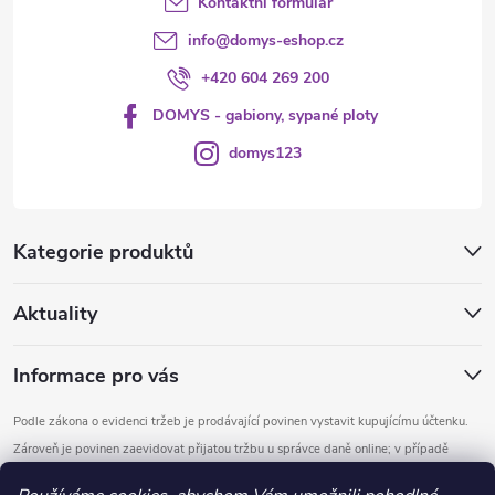
Kontaktní formulář
info
@
domys-eshop.cz
+420 604 269 200
DOMYS - gabiony, sypané ploty
domys123
Kategorie produktů
Aktuality
Informace pro vás
Podle zákona o evidenci tržeb je prodávající povinen vystavit kupujícímu účtenku.
Zároveň je povinen zaevidovat přijatou tržbu u správce daně online; v případě
technického výpadku pak nejpozději do 48 hodin.