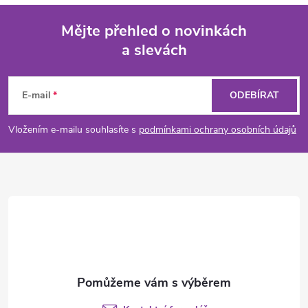
Mějte přehled o novinkách
a slevách
Z
á
E-mail
ODEBÍRAT
p
Vložením e-mailu souhlasíte s
podmínkami ochrany osobních údajů
a
t
í