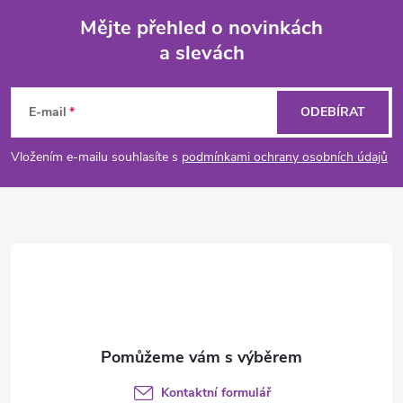
Mějte přehled o novinkách
a slevách
Z
á
E-mail
ODEBÍRAT
p
Vložením e-mailu souhlasíte s
podmínkami ochrany osobních údajů
a
t
í
Kontaktní formulář