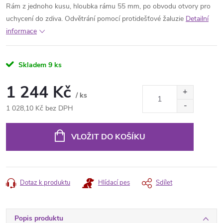
Rám z jednoho kusu, hloubka rámu 55 mm, po obvodu otvory pro
uchycení do zdiva. Odvětrání pomocí protidešťové žaluzie
Detailní
informace
Skladem
9 ks
1 244 Kč
/ ks
1 028,10 Kč bez DPH
Měrná
cena:
VLOŽIT DO KOŠÍKU
Dotaz k produktu
Hlídací pes
Sdílet
Popis produktu