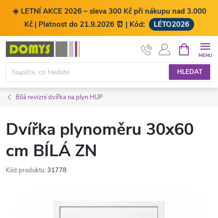
☀️ LETNÍ AKCE 2026 – sleva 300 Kč při nákupu nad 3.000
Kč | Platnost do 21.9.2026 ⏰ | Kód:
LÉTO2026
Přejít
NÁKUPNÍ
KOŠÍK
na
obsah
HLEDAT
Bílá revizní dvířka na plyn HUP
Dvířka plynoměru 30x60
cm BÍLÁ ZN
Kód produktu:
31778