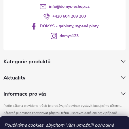
info
@
domys-eshop.cz
+420 604 269 200
DOMYS - gabiony, sypané ploty
domys123
Kategorie produktů
Aktuality
Informace pro vás
Podle zákona o evidenci tržeb je prodávající povinen vystavit kupujícímu účtenku.
Zároveň je povinen zaevidovat přijatou tržbu u správce daně online; v případě
technického výpadku pak nejpozději do 48 hodin.
Používáme cookies, abychom Vám umožnili pohodlné