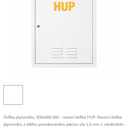
Dvířka plynoměru 300x600 bílá - revizní dvířka HUP. Revizní dvířka
plynoměru z bílého pozinkovaného plechu síla 1,0 mm s odvětráním.