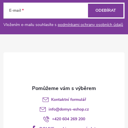
á
E-mail
ODEBÍRAT
p
Vložením e-mailu souhlasíte s
podmínkami ochrany osobních údajů
a
t
í
Kontaktní formulář
info
@
domys-eshop.cz
+420 604 269 200