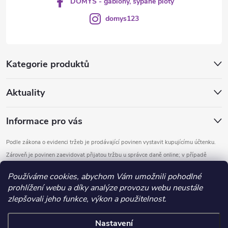
DOMYS - gabiony, sypané ploty
domys123
Kategorie produktů
Aktuality
Informace pro vás
Podle zákona o evidenci tržeb je prodávající povinen vystavit kupujícímu účtenku.
Zároveň je povinen zaevidovat přijatou tržbu u správce daně online; v případě
technického výpadku pak nejpozději do 48 hodin.
Používáme cookies, abychom Vám umožnili pohodlné
prohlížení webu a díky analýze provozu webu neustále
Copyright 2026
DOMYS
. Všechna práva vyhrazena.
Upravit nastavení
zlepšovali jeho funkce, výkon a použitelnost.
cookies
Nastavení
Vytvořil Shoptet