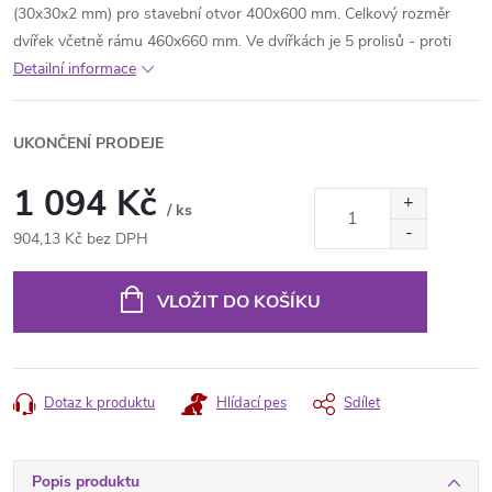
(30x30x2 mm) pro stavební otvor 400x600 mm. Celkový rozměr
dvířek včetně rámu 460x660 mm. Ve dvířkách je 5 prolisů - proti
Detailní informace
UKONČENÍ PRODEJE
1 094 Kč
/ ks
904,13 Kč bez DPH
Měrná
cena:
VLOŽIT DO KOŠÍKU
Dotaz k produktu
Hlídací pes
Sdílet
Popis produktu