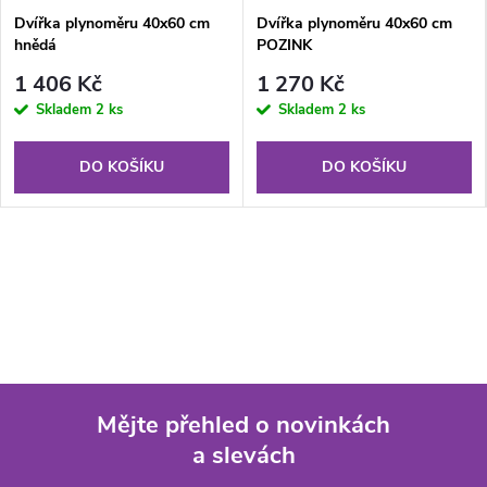
Dvířka plynoměru 40x60 cm
Dvířka plynoměru 40x60 cm
hnědá
POZINK
1 406 Kč
1 270 Kč
Skladem
2 ks
Skladem
2 ks
DO KOŠÍKU
DO KOŠÍKU
Mějte přehled o novinkách
a slevách
Z