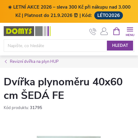
☀️ LETNÍ AKCE 2026 – sleva 300 Kč při nákupu nad 3.000
Kč | Platnost do 21.9.2026 ⏰ | Kód:
LÉTO2026
Přejít
NÁKUPNÍ
KOŠÍK
na
obsah
HLEDAT
Revizní dvířka na plyn HUP
Dvířka plynoměru 40x60
cm ŠEDÁ FE
Kód produktu:
31795