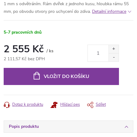
1 mm s odvětráním. Rám dvířek z jednoho kusu, hloubka rámu 55
mm, po obvodu otvory pro uchycení do zdiva.
Detailní informace
5-7 pracovních dnů
2 555 Kč
/ ks
2 111,57 Kč bez DPH
Měrná
cena:
VLOŽIT DO KOŠÍKU
Dotaz k produktu
Hlídací pes
Sdílet
Popis produktu