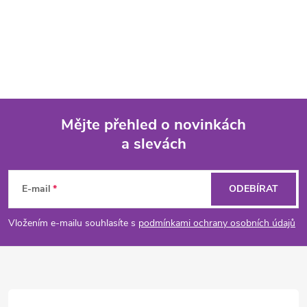
Mějte přehled o novinkách
a slevách
Z
á
E-mail
ODEBÍRAT
p
Vložením e-mailu souhlasíte s
podmínkami ochrany osobních údajů
a
t