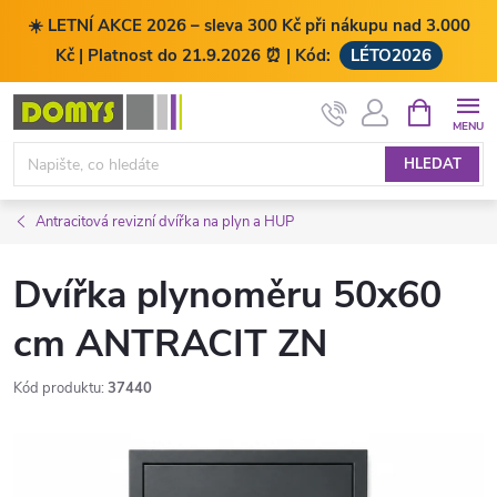
☀️ LETNÍ AKCE 2026 – sleva 300 Kč při nákupu nad 3.000
Kč | Platnost do 21.9.2026 ⏰ | Kód:
LÉTO2026
Přejít
NÁKUPNÍ
KOŠÍK
na
obsah
HLEDAT
Antracitová revizní dvířka na plyn a HUP
Dvířka plynoměru 50x60
cm ANTRACIT ZN
Kód produktu:
37440