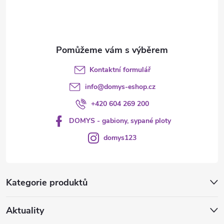
í
Kontaktní formulář
info
@
domys-eshop.cz
+420 604 269 200
DOMYS - gabiony, sypané ploty
domys123
Kategorie produktů
Aktuality