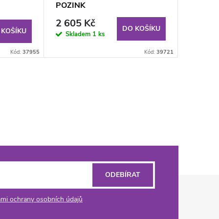
POZINK
2 605 Kč
DO KOŠÍKU
 KOŠÍKU
Skladem
1 ks
Kód:
37955
Kód:
39721
ODEBÍRAT
mi ochrany osobních údajů