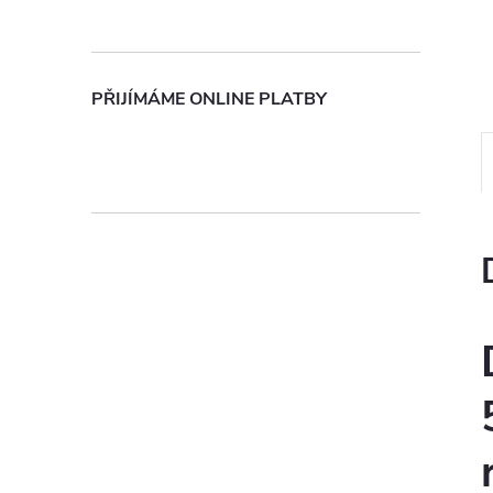
n
e
PŘIJÍMÁME ONLINE PLATBY
l