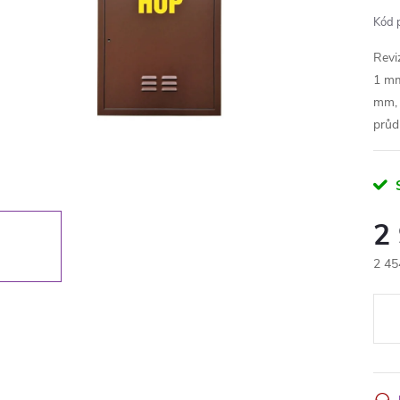
Kód 
Revi
1 mm
mm, 
průd
2
2 45
Měr
cena