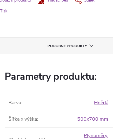
Dotaz k produktu
Hlídací pes
Sdílet
Tisk
PODOBNÉ PRODUKTY
Parametry produktu:
Barva
:
Hnědá
Šířka x výška
:
500x700 mm
Plynoměry,