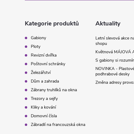
p
a
Kategorie produktů
Aktuality
t
Gabiony
Letní slevová akce 
shopu
Ploty
í
Květnová MÁJOVÁ A
Revizní dvířka
S gabiony si rozumíme
Poštovní schránky
NOVINKA - Plastov
Železářství
podhrabové desky
Dům a zahrada
Změna adresy provoz
Zábrany truhlíků na okna
Trezory a sejfy
Kliky a kování
Domovní čísla
Zábradlí na francouzská okna