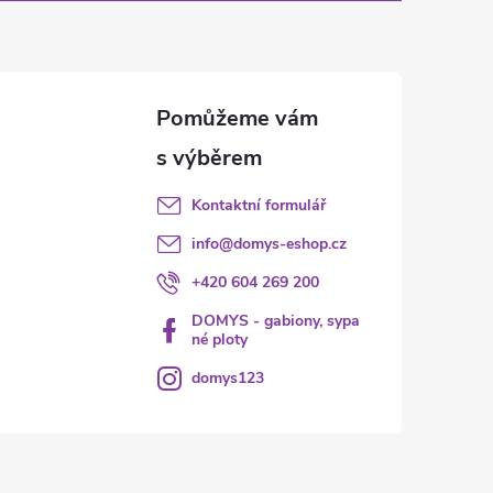
Kontaktní formulář
info
@
domys-eshop.cz
+420 604 269 200
DOMYS - gabiony, sypa
né ploty
domys123