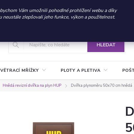
 sleva 300 Kč při nákupu nad 3.000 Kč | Platnost do 21.9.2026 
abychom Vám umožnili pohodlné prohlížení webu a díky
neustále zlepšovali jeho funkce, výkon a použitelnost.
+420 604 269 200
Vrácení a reklamace zboží
Podmínky ochrany osobních údajů
Real
HLEDAT
VĚTRACÍ MŘÍŽKY
PLOTY A PLETIVA
POŠ
Hnědá revizní dvířka na plyn HUP
Dvířka plynoměru 50x70 cm hnědá
D
5