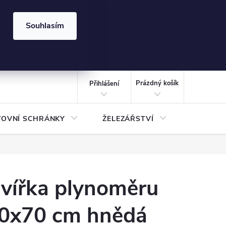
⏰ | Kód:
LÉTO2026
Souhlasím
izace gabionů - inspirujte se!
Kalkulačka gabionu 10x10 cm
CZK
NÁKUPNÍ
KOŠÍK
Prázdný košík
Přihlášení
TOVNÍ SCHRÁNKY
ŽELEZÁŘSTVÍ
TREZOR
vířka plynoměru
0x70 cm hnědá