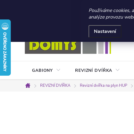
☀️ LETNÍ AKCE 2026 –
Používáme cookies, 
analýze provozu webu 
Přejít
Doprava a platba
Kontakty
Obchodní podmínky
na
Nastavení
obsah
GABIONY
REVIZNÍ DVÍŘKA
REVIZNÍ DVÍŘKA
Revizní dvířka na plyn HUP
Domů
P
o