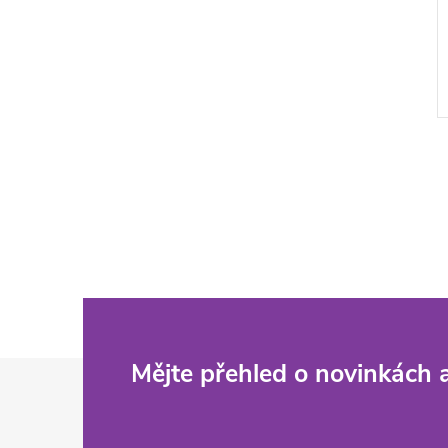
Z
Mějte přehled o novinkách
á