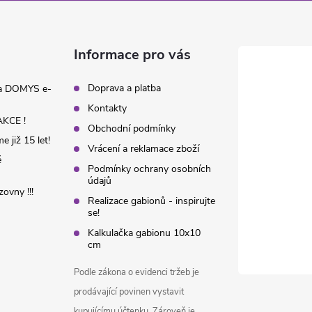
Informace pro vás
Doprava a platba
na DOMYS e-
Kontakty
KCE !
Obchodní podmínky
 již 15 let!
Vrácení a reklamace zboží
é
Podmínky ochrany osobních
údajů
ovny !!!
Realizace gabionů - inspirujte
se!
Kalkulačka gabionu 10x10
cm
Podle zákona o evidenci tržeb je
prodávající povinen vystavit
kupujícímu účtenku. Zároveň je