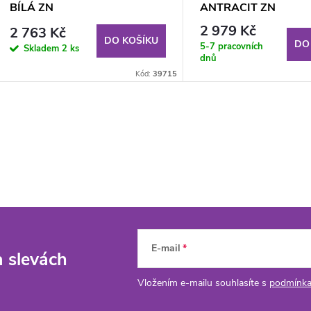
BÍLÁ ZN
ANTRACIT ZN
2 979 Kč
2 763 Kč
DO KOŠÍKU
DO
5-7 pracovních
Skladem
2 ks
dnů
Kód:
39715
E-mail
a slevách
Vložením e-mailu souhlasíte s
podmínka