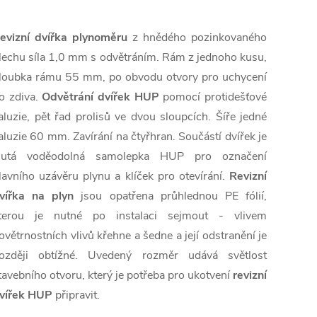
evizní dvířka plynoměru
z hnědého pozinkovaného
lechu síla 1,0 mm s odvětráním. Rám z jednoho kusu,
loubka rámu 55 mm, po obvodu otvory pro uchycení
o zdiva.
Odvětrání dvířek HUP
pomocí protidešťové
aluzie, pět řad prolisů ve dvou sloupcích. Šíře jedné
aluzie 60 mm. Zavírání na čtyřhran. Součástí dvířek je
lutá voděodolná samolepka HUP pro označení
lavního uzávěru plynu a klíček pro otevírání.
Revizní
vířka na plyn
jsou opatřena průhlednou PE fólií,
terou je nutné po instalaci sejmout - vlivem
ovětrnostních vlivů křehne a šedne a její odstranění je
ozději obtížné. Uvedený rozměr udává světlost
tavebního otvoru, který je potřeba pro ukotvení
revizní
vířek HUP
připravit.