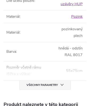
Dle účelu použití
:
uzávěry HUP
Materiál
:
Pozink
pozinkovaný
Materiál
:
plech
hnědá - odstín
Barva
:
RAL 8017
Rozměr včetně rámu
55x75cm
(šířka x výška)
:
VŠECHNY PARAMETRY
Produkt naleznete v této kategorii