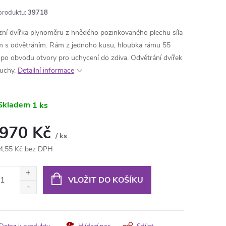
produktu:
39718
zní dvířka plynoměru z hnědého pozinkovaného plechu síla
 s odvětráním. Rám z jednoho kusu, hloubka rámu 55
po obvodu otvory pro uchycení do zdiva. Odvětrání dvířek
uchy.
Detailní informace
Skladem
1 ks
 970 Kč
/ ks
4,55 Kč bez DPH
ná
:
VLOŽIT DO KOŠÍKU