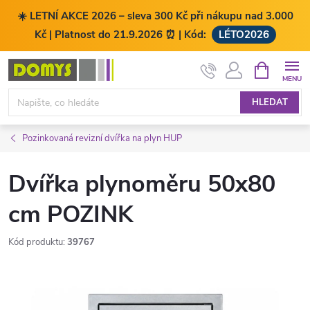
☀️ LETNÍ AKCE 2026 – sleva 300 Kč při nákupu nad 3.000
Kč | Platnost do 21.9.2026 ⏰ | Kód:
LÉTO2026
Přejít
NÁKUPNÍ
KOŠÍK
na
obsah
HLEDAT
Pozinkovaná revizní dvířka na plyn HUP
Dvířka plynoměru 50x80
cm POZINK
Kód produktu:
39767