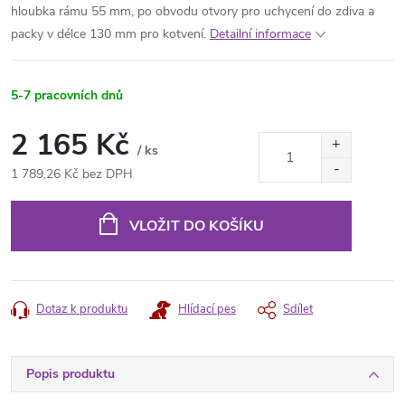
hloubka rámu 55 mm, po obvodu otvory pro uchycení do zdiva a
packy v délce 130 mm pro kotvení.
Detailní informace
5-7 pracovních dnů
2 165 Kč
/ ks
1 789,26 Kč bez DPH
Měrná
cena:
VLOŽIT DO KOŠÍKU
Dotaz k produktu
Hlídací pes
Sdílet
Popis produktu