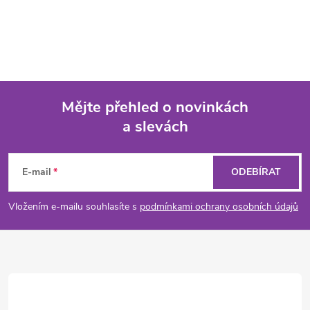
Mějte přehled o novinkách
a slevách
Z
á
E-mail
ODEBÍRAT
p
Vložením e-mailu souhlasíte s
podmínkami ochrany osobních údajů
a
t