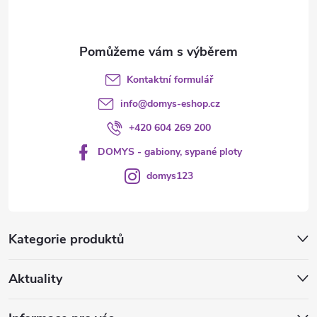
í
Kontaktní formulář
info
@
domys-eshop.cz
+420 604 269 200
DOMYS - gabiony, sypané ploty
domys123
Kategorie produktů
Aktuality