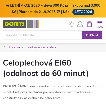
☀️ LETNÍ AKCE 2026 – sleva 300 Kč při nákupu nad 3.000
Kč | Platnost do 21.9.2026 ⏰ | Kód:
LÉTO2026
Přejít
NÁKUPNÍ
KOŠÍK
na
obsah
HLEDAT
Univerzální do sádrokartonu i zdiva
Celoplechová EI60
(odolnost do 60 minut)
PROTIPOŽÁRNÍ revizní dvířka EI60
s odolnost proti hoření do 60
minut.
Protipožární dvířka
pro umístění do sádrokartonové
konstrukce i klasického cihelného zdiva.