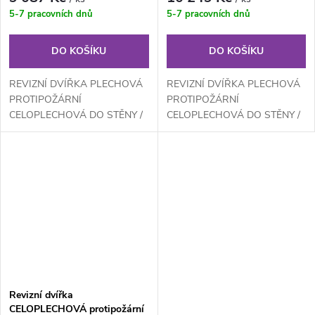
600x600 KL EI60
700x700 KL EI60
5-7 pracovních dnů
5-7 pracovních dnů
DO KOŠÍKU
DO KOŠÍKU
REVIZNÍ DVÍŘKA PLECHOVÁ
REVIZNÍ DVÍŘKA PLECHOVÁ
PROTIPOŽÁRNÍ
PROTIPOŽÁRNÍ
CELOPLECHOVÁ DO STĚNY /
CELOPLECHOVÁ DO STĚNY /
ZDIVA - EI60klička zámek,
ZDIVA - EI60klička zámek,
vyndávací, požární těsnění,...
vyndávací, požární těsnění,...
Revizní dvířka
CELOPLECHOVÁ protipožární