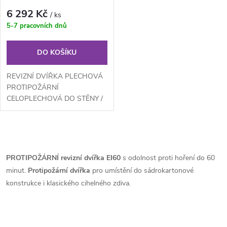
do STĚNY/ZDIVA RFP
6 292 Kč
/ ks
300x300 KL EI60
5-7 pracovních dnů
DO KOŠÍKU
REVIZNÍ DVÍŘKA PLECHOVÁ
PROTIPOŽÁRNÍ
CELOPLECHOVÁ DO STĚNY /
ZDIVA - EI60klička zámek,
vyndávací, požární těsnění,...
O
v
PROTIPOŽÁRNÍ revizní dvířka EI60
s odolnost proti hoření do 60
minut.
Protipožární dvířka
pro umístění do sádrokartonové
l
konstrukce i klasického cihelného zdiva.
á
d