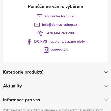
i
s
Kontaktní formulář
u
info
@
domys-eshop.cz
+420 604 269 200
DOMYS - gabiony, sypané ploty
domys123
Kategorie produktů
Aktuality
Informace pro vás
Podle zákona o evidenci tržeb je prodávající povinen vystavit kupujícímu účtenku.