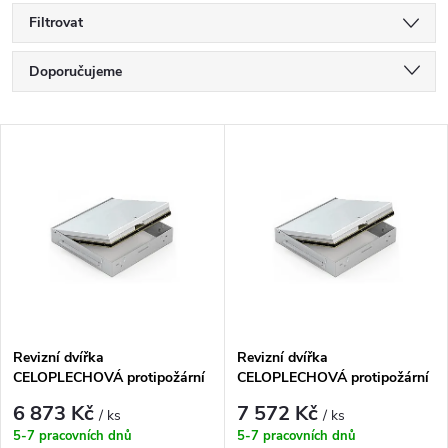
Filtrovat
Ř
Doporučujeme
a
Nejlevnější
V
Nejdražší
z
ý
Nejprodávanější
e
p
Abecedně
n
i
í
s
Revizní dvířka
Revizní dvířka
p
CELOPLECHOVÁ protipožární
CELOPLECHOVÁ protipožární
p
do STĚNY/ZDIVA RFP
do STĚNY/ZDIVA RFP
r
6 873 Kč
7 572 Kč
/ ks
/ ks
400x400 KL EI60
500x500 KL EI60
r
5-7 pracovních dnů
5-7 pracovních dnů