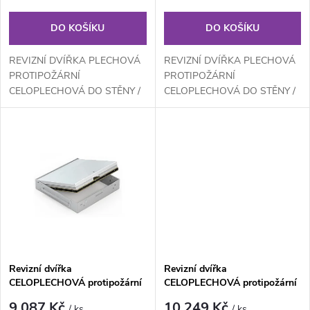
o
o
DO KOŠÍKU
DO KOŠÍKU
d
d
REVIZNÍ DVÍŘKA PLECHOVÁ
REVIZNÍ DVÍŘKA PLECHOVÁ
u
PROTIPOŽÁRNÍ
PROTIPOŽÁRNÍ
CELOPLECHOVÁ DO STĚNY /
CELOPLECHOVÁ DO STĚNY /
u
ZDIVA - EI60klička zámek,
ZDIVA - EI60klička zámek,
k
vyndávací, požární těsnění,...
vyndávací, požární těsnění,...
k
t
t
ů
ů
Revizní dvířka
Revizní dvířka
CELOPLECHOVÁ protipožární
CELOPLECHOVÁ protipožární
do STĚNY/ZDIVA RFP
do STĚNY/ZDIVA RFP
9 087 Kč
10 249 Kč
/ ks
/ ks