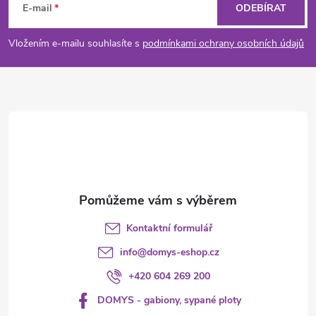
á
E-mail
ODEBÍRAT
p
Vložením e-mailu souhlasíte s
podmínkami ochrany osobních údajů
a
t
í
Kontaktní formulář
info
@
domys-eshop.cz
+420 604 269 200
DOMYS - gabiony, sypané ploty