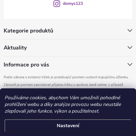
domys123
Kategorie produktů
Aktuality
Informace pro vás
Podle zákona o evidenci tržeb je prodávající povinen vystavit kupujícímu účtenku.
Zároveň je povinen zaevidovat přijatou tržbu u správce daně online; v případě
technického výpadku pak nejpozději do 48 hodin.
Používáme cookies, abychom Vám umožnili pohodlné
prohlížení webu a díky analýze provozu webu neustále
Copyright 2026
DOMYS
. Všechna práva vyhrazena.
Upravit nastavení
zlepšovali jeho funkce, výkon a použitelnost.
cookies
Nastavení
Vytvořil Shoptet