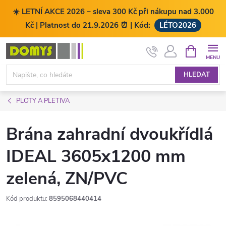
☀️ LETNÍ AKCE 2026 – sleva 300 Kč při nákupu nad 3.000
Kč | Platnost do 21.9.2026 ⏰ | Kód:
LÉTO2026
Přejít
NÁKUPNÍ
KOŠÍK
na
obsah
HLEDAT
PLOTY A PLETIVA
Brána zahradní dvoukřídlá
IDEAL 3605x1200 mm
zelená, ZN/PVC
Kód produktu:
8595068440414