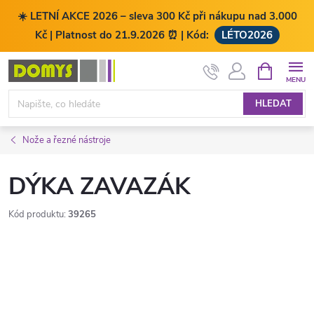
☀️ LETNÍ AKCE 2026 – sleva 300 Kč při nákupu nad 3.000
Kč | Platnost do 21.9.2026 ⏰ | Kód:
LÉTO2026
Přejít
NÁKUPNÍ
KOŠÍK
na
obsah
HLEDAT
Nože a řezné nástroje
DÝKA ZAVAZÁK
Kód produktu:
39265