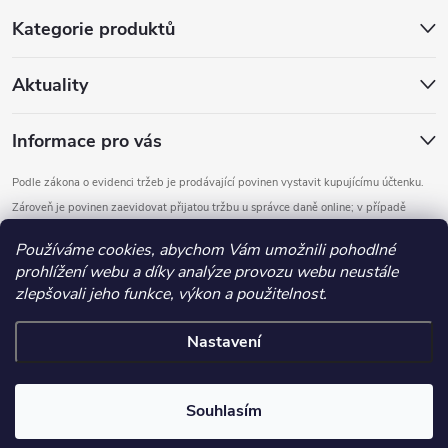
Kategorie produktů
Aktuality
Informace pro vás
Podle zákona o evidenci tržeb je prodávající povinen vystavit kupujícímu účtenku.
Zároveň je povinen zaevidovat přijatou tržbu u správce daně online; v případě
technického výpadku pak nejpozději do 48 hodin.
Používáme cookies, abychom Vám umožnili pohodlné
prohlížení webu a díky analýze provozu webu neustále
Copyright 2026
DOMYS
. Všechna práva vyhrazena.
Upravit nastavení
zlepšovali jeho funkce, výkon a použitelnost.
cookies
Nastavení
Vytvořil Shoptet
.detail-parameters img, .basic-description img, .extended-description
Souhlasím
img, .category-perex img, .category-description img, .article-content