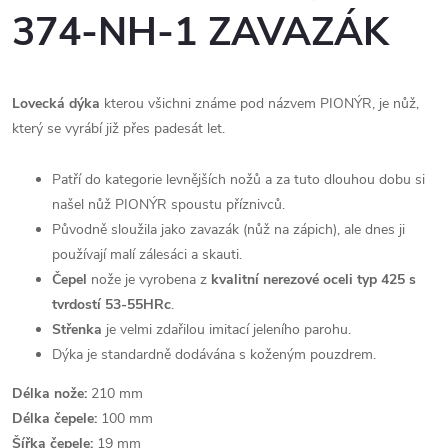
374-NH-1 ZAVAZÁK
Lovecká dýka
kterou všichni známe pod názvem PIONÝR, je nůž,
který se vyrábí již přes padesát let.
Patří do kategorie levnějších nožů a za tuto dlouhou dobu si
našel nůž PIONÝR spoustu příznivců.
Původně sloužila jako zavazák (nůž na zápich), ale dnes ji
používají malí zálesáci a skauti.
Čepel
nože je vyrobena z
kvalitní nerezové oceli typ 425 s
tvrdostí 53-55HRc
.
Střenka
je velmi zdařilou imitací jeleního parohu.
Dýka je standardně dodávána s koženým pouzdrem.
Délka nože:
210 mm
Délka čepele:
100 mm
Šířka čepele:
19 mm