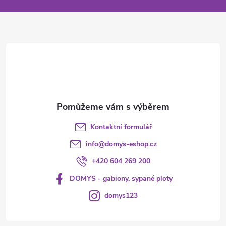
a
t
í
Kontaktní formulář
info
@
domys-eshop.cz
+420 604 269 200
DOMYS - gabiony, sypané ploty
domys123