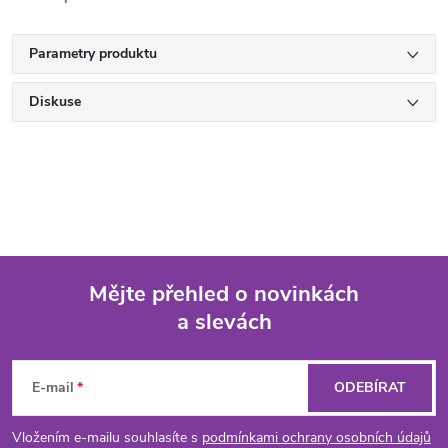
Parametry produktu
Diskuse
Mějte přehled o novinkách
a slevách
Z
á
E-mail
ODEBÍRAT
p
Vložením e-mailu souhlasíte s
podmínkami ochrany osobních údajů