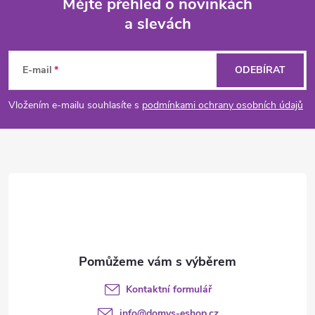
Mějte přehled o novinkách
a slevách
Z
á
E-mail
ODEBÍRAT
p
Vložením e-mailu souhlasíte s
podmínkami ochrany osobních údajů
a
t
í
Kontaktní formulář
info
@
domys-eshop.cz