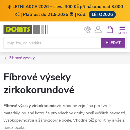
☀️ LETNÍ AKCE 2026 – sleva 300 Kč při nákupu nad 3.000
Kč | Platnost do 21.9.2026 ⏰ | Kód:
LÉTO2026
Přejít
NÁKUPNÍ
KOŠÍK
na
obsah
HLEDAT
Fíbrové výseky
Fíbrové výseky
zirkokorundové
Fíbrové výseky zirkokorundové
:
Vhodné zejména pro tvrdé
materiály, b
rusné kotouče pro všechny druhy ocelí vyšších pevností,
vysokopevnostní a žáruvzdorné ocele.
Vhodné též pro litiny a vše z
nerez ocele.