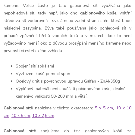
kamene. Velice často je tato gabionová síť využívána jako
nepohledová síť, tedy např. jako dno
gabionového koše
, vnitřní
středová síť vodorovná i svislá nebo zadní strana stěn, která bude
následně zasypána. Bývá také používána jako pohledová síť v
případě zpěvnění břehů vodních toků a v místech, kde to není
vyžadováno menší oko z důvodu prosýpání menšího kamene nebo
pevnosti či estetického vzhledu.
Spojení sítí spirálami
Vyztužení košů pomocí spon
Ocelový drát s povrchovou úpravou
Galfan - ZnAl/350g
Výplňový materiál není součástí gabionového koše, ideálně
kamenivo velikosti 50-200 mm a větší.
Gabionové sítě
nabízíme v těchto okatostech:
5 x 5 cm
,
10 x 10
cm
,
10 x 5 cm
,
10 x 2,5 cm
.
Gabionové sítě
spojujeme do tzv. gabionových košů za