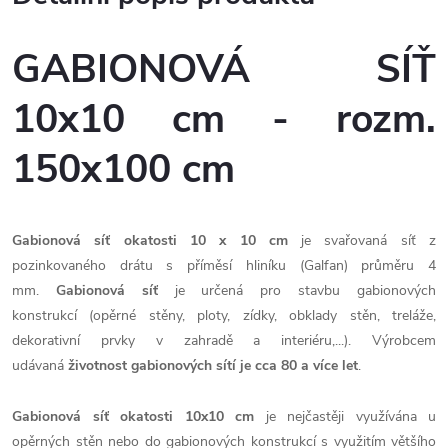
GABIONOVÁ SÍŤ
10x10 cm - rozm.
150x100 cm
Gabionová síť okatosti 10 x 10 cm
je svařovaná síť z
pozinkovaného drátu s příměsí hliníku (Galfan) průměru 4
mm.
Gabionová síť
je určená pro stavbu gabionových
konstrukcí (opěrné stěny, ploty, zídky, obklady stěn, treláže,
dekorativní prvky v zahradě a interiéru,...). Výrobcem
udávaná
životnost gabionových sítí je cca 80 a více let
.
Gabionová síť okatosti 10x10 cm
je nejčastěji využívána u
opěrných stěn nebo do gabionových konstrukcí s využitím většího