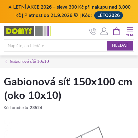
☀️ LETNÍ AKCE 2026 – sleva 300 Kč při nákupu nad 3.000
Kč | Platnost do 21.9.2026 ⏰ | Kód:
LÉTO2026
Přejít
NÁKUPNÍ
KOŠÍK
na
obsah
HLEDAT
Gabionové sítě 10x10
Gabionová síť 150x100 cm
(oko 10x10)
Kód produktu:
28524