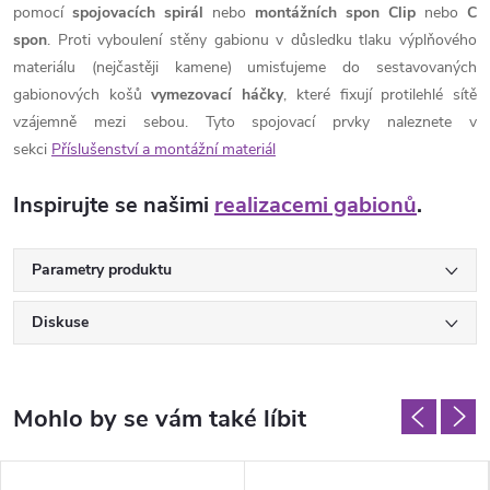
pomocí
spojovacích spirál
nebo
montážních spon Clip
nebo
C
spon
. Proti vyboulení stěny gabionu v důsledku tlaku výplňového
materiálu (nejčastěji kamene) umisťujeme do sestavovaných
gabionových košů
vymezovací háčky
, které fixují protilehlé sítě
vzájemně mezi sebou. Tyto spojovací prvky naleznete v
sekci
Příslušenství a montážní materiál
Inspirujte se našimi
realizacemi gabionů
.
Parametry produktu
Diskuse