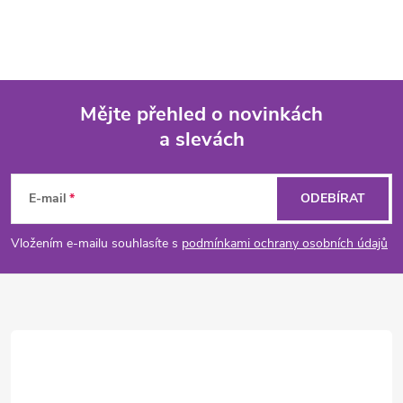
Mějte přehled o novinkách
a slevách
Z
á
E-mail
ODEBÍRAT
p
Vložením e-mailu souhlasíte s
podmínkami ochrany osobních údajů
a
t
í