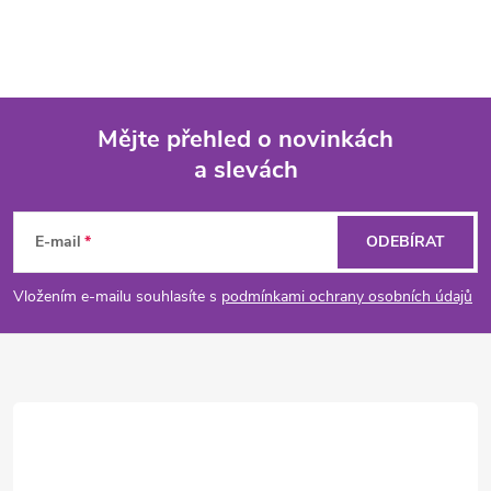
Mějte přehled o novinkách
a slevách
Z
á
E-mail
ODEBÍRAT
p
Vložením e-mailu souhlasíte s
podmínkami ochrany osobních údajů
a
t
í