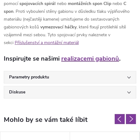
pomocí
spojovacích spirál
nebo
montážních spon Clip
nebo
C
spon
. Proti vyboulení stěny gabionu v důsledku tlaku výplňového
materiálu (nejčastěji kamene) umisťujeme do sestavovaných
gabionových košů
vymezovací háčky
, které fixují protilehlé sítě
vzájemně mezi sebou. Tyto spojovací prvky naleznete v
sekci
Příslušenství a montážní materiál
Inspirujte se našimi
realizacemi gabionů
.
Parametry produktu
Diskuse