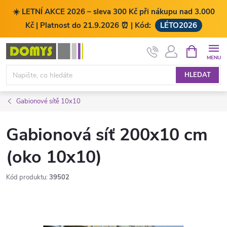
☀️ LETNÍ AKCE 2026 – sleva 300 Kč při nákupu nad 3.000
Kč | Platnost do 21.9.2026 ⏰ | Kód:
LÉTO2026
Přejít
NÁKUPNÍ
KOŠÍK
na
obsah
HLEDAT
Gabionové sítě 10x10
Gabionová síť 200x10 cm
(oko 10x10)
Kód produktu:
39502