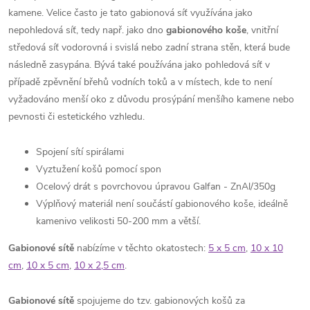
kamene. Velice často je tato gabionová síť využívána jako
nepohledová síť, tedy např. jako dno
gabionového koše
, vnitřní
středová síť vodorovná i svislá nebo zadní strana stěn, která bude
následně zasypána. Bývá také používána jako pohledová síť v
případě zpěvnění břehů vodních toků a v místech, kde to není
vyžadováno menší oko z důvodu prosýpání menšího kamene nebo
pevnosti či estetického vzhledu.
Spojení sítí spirálami
Vyztužení košů pomocí spon
Ocelový drát s povrchovou úpravou
Galfan - ZnAl/350g
Výplňový materiál není součástí gabionového koše, ideálně
kamenivo velikosti 50-200 mm a větší.
Gabionové sítě
nabízíme v těchto okatostech:
5 x 5 cm
,
10 x 10
cm
,
10 x 5 cm
,
10 x 2,5 cm
.
Gabionové sítě
spojujeme do tzv. gabionových košů za