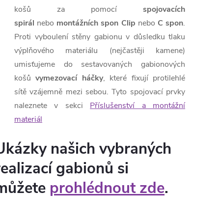
košů za pomocí
spojovacích
spirál
nebo
montážních spon Clip
nebo
C spon
.
Proti vyboulení stěny gabionu v důsledku tlaku
výplňového materiálu (nejčastěji kamene)
umisťujeme do sestavovaných gabionových
košů
vymezovací háčky
, které fixují protilehlé
sítě vzájemně mezi sebou. Tyto spojovací prvky
naleznete v sekci
Příslušenství a montážní
materiál
Ukázky našich vybraných
realizací gabionů si
můžete
prohlédnout zde
.