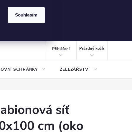
⏰ | Kód:
LÉTO2026
Souhlasím
izace gabionů - inspirujte se!
Kalkulačka gabionu 10x10 cm
CZK
NÁKUPNÍ
KOŠÍK
Prázdný košík
Přihlášení
TOVNÍ SCHRÁNKY
ŽELEZÁŘSTVÍ
TREZOR
abionová síť
0x100 cm (oko