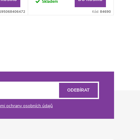
Skladem
595068406472
Kód:
84690
ODEBÍRAT
mi ochrany osobních údajů