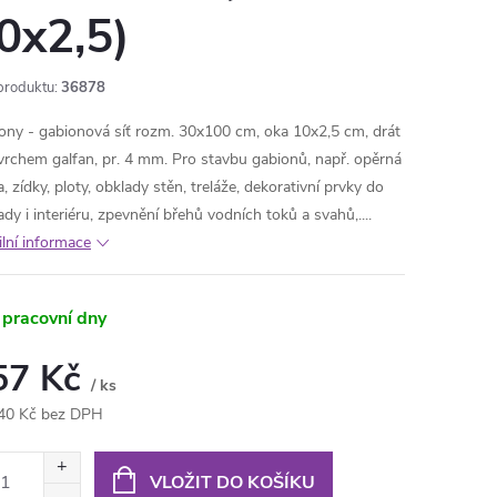
0x2,5)
produktu:
36878
ony - gabionová síť rozm. 30x100 cm, oka 10x2,5 cm, drát
vrchem galfan, pr. 4 mm. Pro stavbu gabionů, např. opěrná
, zídky, ploty, obklady stěn, treláže, dekorativní prvky do
dy i interiéru, zpevnění břehů vodních toků a svahů,....
ilní informace
 pracovní dny
57 Kč
/ ks
40 Kč bez DPH
ná
:
VLOŽIT DO KOŠÍKU