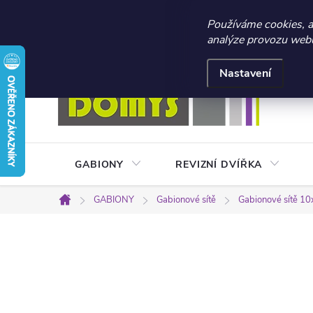
☀️ LETNÍ AKCE 2026 –
Používáme cookies, 
analýze provozu webu 
Přejít
Doprava a platba
Kontakty
Obchodní podmínky
na
Nastavení
obsah
GABIONY
REVIZNÍ DVÍŘKA
GABIONY
Gabionové sítě
Gabionové sítě 10
Domů
P
o