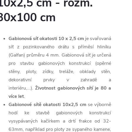
10x2,5 cm - rozm.
30x100 cm
Gabionová síť okatosti 10 x 2,5 cm
je svařovaná
síť z pozinkovaného drátu s příměsí hliníku
(Galfan) průměru 4 mm. Gabionová síť je určená
pro stavbu gabionových konstrukcí (opěrné
stěny, ploty, zídky, treláže, obklady stěn,
dekorativní prvky v zahradě a
interiéru,...).
Životnost gabionových sítí je 80 a
více let
.
Gabionové sítě okatosti 10x2,5 cm
se výborně
hodí ke stavbě gabionových konstrukcí
vysypávaných kačírkem a drtí frakce od 32-
63mm, například pro ploty ze sypaného kamene,