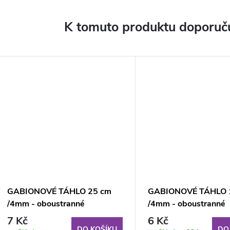
K tomuto produktu doporuču
GABIONOVÉ TÁHLO 25 cm
GABIONOVÉ TÁHLO 
/4mm - oboustranné
/4mm - oboustranné
7 Kč
6 Kč
DO KOŠÍKU
DO