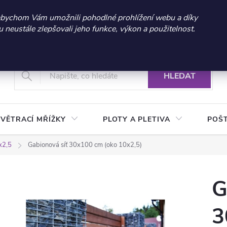
 sleva 300 Kč při nákupu nad 3.000 Kč | Platnost do 21.9.2026 
abychom Vám umožnili pohodlné prohlížení webu a díky
neustále zlepšovali jeho funkce, výkon a použitelnost.
+420 604 269 200
Vrácení a reklamace zboží
Podmínky ochrany osobních údajů
Real
HLEDAT
VĚTRACÍ MŘÍŽKY
PLOTY A PLETIVA
POŠ
x2,5
Gabionová síť 30x100 cm (oko 10x2,5)
G
3