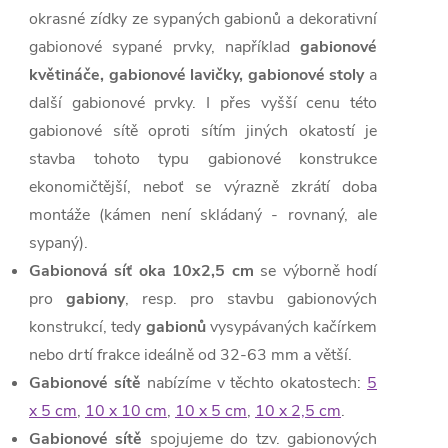
okrasné zídky ze sypaných gabionů a dekorativní
gabionové sypané prvky, například
gabionové
květináče, gabionové lavičky, gabionové stoly
a
další gabionové prvky. I přes vyšší cenu této
gabionové sítě oproti sítím jiných okatostí je
stavba tohoto typu gabionové konstrukce
ekonomičtější, neboť se výrazně zkrátí doba
montáže (kámen není skládaný - rovnaný, ale
sypaný).
Gabionová síť oka 10x2,5 cm
se výborně hodí
pro
gabiony
, resp. pro stavbu gabionových
konstrukcí, tedy
gabionů
vysypávaných kačírkem
nebo drtí frakce ideálně od 32-63 mm a větší.
Gabionové sítě
nabízíme v těchto okatostech:
5
x 5 cm
,
10 x 10 cm
,
10 x 5 cm
,
10 x 2,5 cm
.
Gabionové sítě
spojujeme do tzv. gabionových