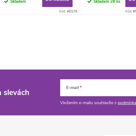
Skladem
Skladem
28 ks
Kód:
40170
Kód:
8
E-mail
a slevách
Vložením e-mailu souhlasíte s
podmínka