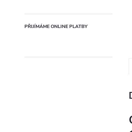
n
e
PŘIJÍMÁME ONLINE PLATBY
l