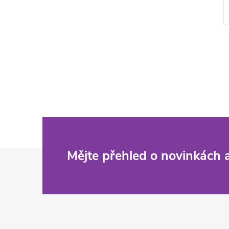
Z
Mějte přehled o novinkách
á
p