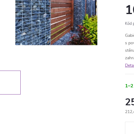
1
Kód 
Gabi
s po
stěna
zahra
Deta
1–2
2
212,
Měr
cena