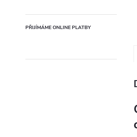
n
e
PŘIJÍMÁME ONLINE PLATBY
l