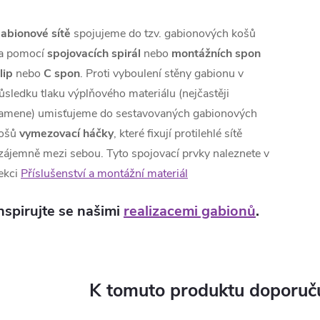
abionové sítě
spojujeme do tzv. gabionových košů
a pomocí
spojovacích spirál
nebo
montážních spon
lip
nebo
C spon
. Proti vyboulení stěny gabionu v
ůsledku tlaku výplňového materiálu (nejčastěji
amene) umisťujeme do sestavovaných gabionových
ošů
vymezovací háčky
, které fixují protilehlé sítě
zájemně mezi sebou. Tyto spojovací prvky naleznete v
ekci
Příslušenství a montážní materiál
nspirujte se našimi
realizacemi gabionů
.
K tomuto produktu doporuču