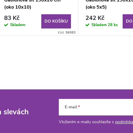
Gabionová síť 150x20 cm
Gabionová síť 150x2
(oko 10x10)
(oko 5x5)
83 Kč
242 Kč
DO KOŠÍKU
DO
Skladem
Skladem
28 ks
Kód:
36083
E-mail
a slevách
Vložením e-mailu souhlasíte s
podmínka