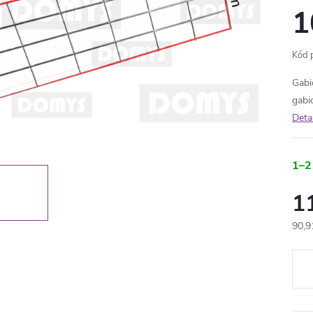
1
Kód 
Gabi
gabi
Deta
1–2
1
90,9
Měr
cena