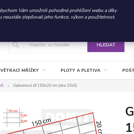
 sleva 300 Kč při nákupu nad 3.000 Kč | Platnost do 21.9.2026 
abychom Vám umožnili pohodlné prohlížení webu a díky
neustále zlepšovali jeho funkce, výkon a použitelnost.
+420 604 269 200
Vrácení a reklamace zboží
Podmínky ochrany osobních údajů
Real
HLEDAT
VĚTRACÍ MŘÍŽKY
PLOTY A PLETIVA
POŠ
x5
Gabionová síť 150x20 cm (oko 10x5)
G
1