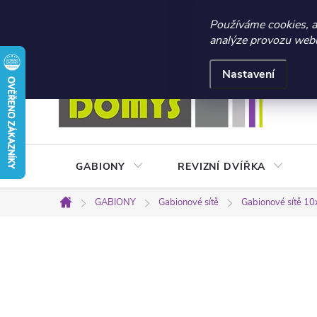
☀️ LETNÍ AKCE 2026 –
Používáme cookies, 
analýze provozu webu 
Přejít
Doprava a platba
Kontakty
Obchodní podmínky
na
Nastavení
obsah
GABIONY
REVIZNÍ DVÍŘKA
GABIONY
Gabionové sítě
Gabionové sítě 10
Domů
P
o