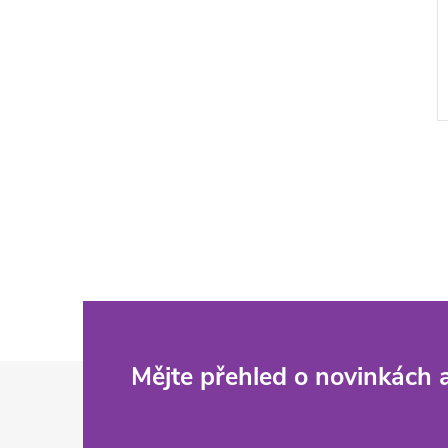
Z
Mějte přehled o novinkách
á