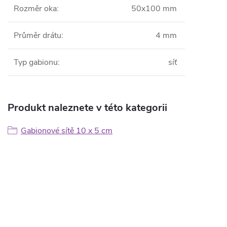
Rozměr oka
:
50x100 mm
Průměr drátu
:
4 mm
Typ gabionu
:
síť
Produkt naleznete v této kategorii
Gabionové sítě 10 x 5 cm