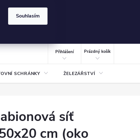
⏰ | Kód:
LÉTO2026
Souhlasím
izace gabionů - inspirujte se!
Kalkulačka gabionu 10x10 cm
CZK
NÁKUPNÍ
KOŠÍK
Prázdný košík
Přihlášení
TOVNÍ SCHRÁNKY
ŽELEZÁŘSTVÍ
TREZOR
abionová síť
50x20 cm (oko