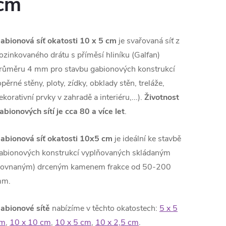
cm
abionová síť okatosti 10 x 5 cm
je svařovaná síť z
ozinkovaného drátu s příměsí hliníku (Galfan)
růměru 4 mm pro stavbu gabionových konstrukcí
opěrné stěny, ploty, zídky, obklady stěn, treláže,
ekorativní prvky v zahradě a interiéru,...).
Životnost
abionových sítí je cca 80 a více let
.
abionová síť okatosti 10x5 cm
je ideální ke stavbě
abionových konstrukcí vyplňovaných skládaným
rovnaným) drceným kamenem frakce od 50-200
mm.
abionové sítě
nabízíme v těchto okatostech:
5 x 5
m
,
10 x 10 cm
,
10 x 5 cm
,
10 x 2,5 cm
.