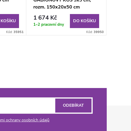
0 cm
GABIONOVÝ KOŠ 5x5 cm,
rozm. 150x20x50 cm
1 674 Kč
 KOŠÍKU
DO KOŠÍKU
1–2 pracovní dny
Kód:
35951
Kód:
39950
ODEBÍRAT
mi ochrany osobních údajů