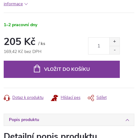
informace
1–2 pracovní dny
205 Kč
/ ks
169,42 Kč bez DPH
Měrná
cena:
VLOŽIT DO KOŠÍKU
Dotaz k produktu
Hlídací pes
Sdílet
Popis produktu
Detailní popis produktu