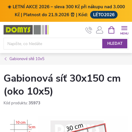
☀️ LETNÍ AKCE 2026 – sleva 300 Kč při nákupu nad 3.000
Kč | Platnost do 21.9.2026 ⏰ | Kód:
LÉTO2026
Přejít
NÁKUPNÍ
KOŠÍK
na
obsah
HLEDAT
Gabionové sítě 10x5
Gabionová síť 30x150 cm
(oko 10x5)
Kód produktu:
35973