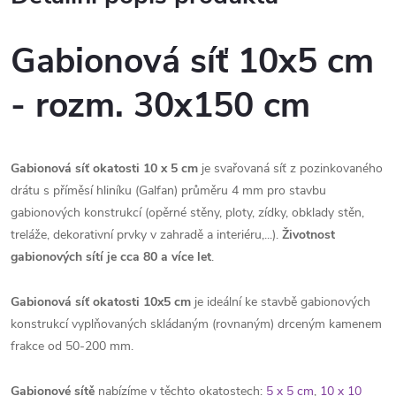
Gabionová síť 10x5 cm
- rozm. 30x150 cm
Gabionová síť okatosti 10 x 5 cm
je svařovaná síť z pozinkovaného
drátu s příměsí hliníku (Galfan) průměru 4 mm pro stavbu
gabionových konstrukcí (opěrné stěny, ploty, zídky, obklady stěn,
treláže, dekorativní prvky v zahradě a interiéru,...).
Životnost
gabionových sítí je cca 80 a více let
.
Gabionová síť okatosti 10x5 cm
je ideální ke stavbě gabionových
konstrukcí vyplňovaných skládaným (rovnaným) drceným kamenem
frakce od 50-200 mm.
Gabionové sítě
nabízíme v těchto okatostech:
5 x 5 cm
,
10 x 10