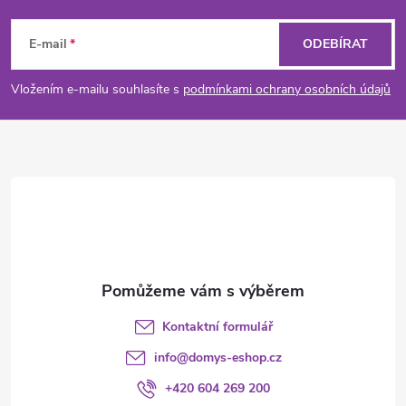
Z
á
E-mail
ODEBÍRAT
p
Vložením e-mailu souhlasíte s
podmínkami ochrany osobních údajů
a
t
í
Kontaktní formulář
info
@
domys-eshop.cz
+420 604 269 200