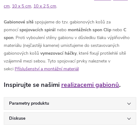
cm
,
10 x 5 cm
,
10 x 2,5 cm
.
Gabionové sítě
spojujeme do tzv. gabionových košů za
pomocí
spojovacích spirál
nebo
montážních spon Clip
nebo
C
spon
. Proti vyboulení stěny gabionu v důsledku tlaku výplňového
materiálu (nejčastěji kamene) umisťujeme do sestavovaných
gabionových košů
vymezovací háčky
, které fixují protilehlé sítě
vzájemně mezi sebou. Tyto spojovací prvky naleznete v
sekci
Příslušenství a montážní materiál
Inspirujte se našimi
realizacemi gabionů
.
Parametry produktu
Diskuse