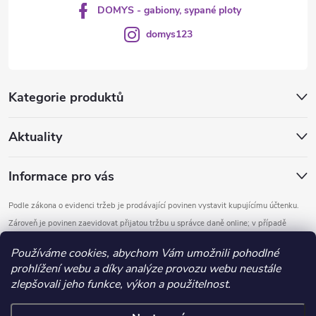
DOMYS - gabiony, sypané ploty
domys123
Kategorie produktů
Aktuality
Informace pro vás
Podle zákona o evidenci tržeb je prodávající povinen vystavit kupujícímu účtenku.
Zároveň je povinen zaevidovat přijatou tržbu u správce daně online; v případě
technického výpadku pak nejpozději do 48 hodin.
Používáme cookies, abychom Vám umožnili pohodlné
prohlížení webu a díky analýze provozu webu neustále
Copyright 2026
DOMYS
. Všechna práva vyhrazena.
Upravit nastavení
zlepšovali jeho funkce, výkon a použitelnost.
cookies