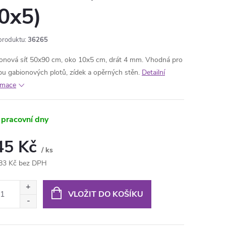
0x5)
produktu:
36265
onová síť 50x90 cm, oko 10x5 cm, drát 4 mm. Vhodná pro
bu gabionových plotů, zídek a opěrných stěn.
Detailní
rmace
 pracovní dny
45 Kč
/ ks
83 Kč bez DPH
ná
:
VLOŽIT DO KOŠÍKU