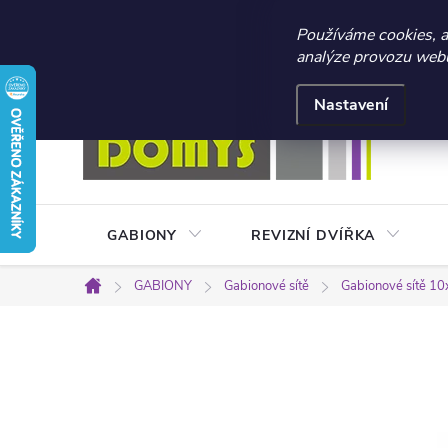
☀️ LETNÍ AKCE 2026 –
Používáme cookies, 
analýze provozu webu 
Přejít
Doprava a platba
Kontakty
Obchodní podmínky
na
Nastavení
obsah
GABIONY
REVIZNÍ DVÍŘKA
GABIONY
Gabionové sítě
Gabionové sítě 10
Domů
P
o