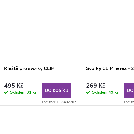
Kleště pro svorky CLIP
Svorky CLIP nerez - 
495 Kč
269 Kč
DO KOŠÍKU
DO
Skladem
31 ks
Skladem
49 ks
Kód:
8595068402207
Kód:
8