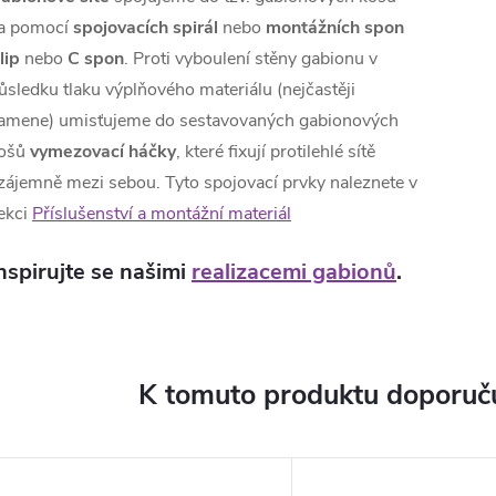
a pomocí
spojovacích spirál
nebo
montážních spon
lip
nebo
C spon
. Proti vyboulení stěny gabionu v
ůsledku tlaku výplňového materiálu (nejčastěji
amene) umisťujeme do sestavovaných gabionových
ošů
vymezovací háčky
, které fixují protilehlé sítě
zájemně mezi sebou. Tyto spojovací prvky naleznete v
ekci
Příslušenství a montážní materiál
nspirujte se našimi
realizacemi gabionů
.
K tomuto produktu doporuču