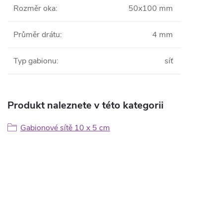
Rozměr oka
:
50x100 mm
Průměr drátu
:
4 mm
Typ gabionu
:
síť
Produkt naleznete v této kategorii
Gabionové sítě 10 x 5 cm