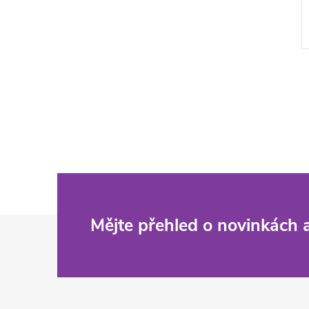
Z
Mějte přehled o novinkách
á
p