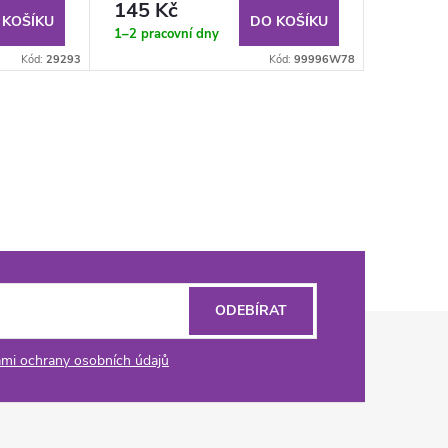
145 Kč
 KOŠÍKU
DO KOŠÍKU
1–2 pracovní dny
Kód:
29293
Kód:
99996W78
ODEBÍRAT
mi ochrany osobních údajů