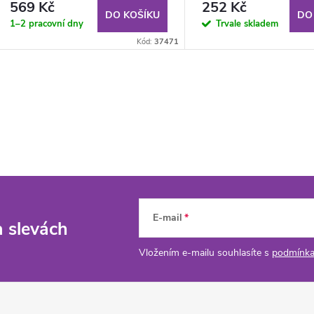
569 Kč
252 Kč
DO KOŠÍKU
DO
1–2 pracovní dny
Trvale skladem
Kód:
37471
E-mail
a slevách
Vložením e-mailu souhlasíte s
podmínka