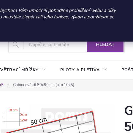
 sleva 300 Kč při nákupu nad 3.000 Kč | Platnost do 21.9.2026 
abychom Vám umožnili pohodlné prohlížení webu a díky
neustále zlepšovali jeho funkce, výkon a použitelnost.
+420 604 269 200
Vrácení a reklamace zboží
Podmínky ochrany osobních údajů
Real
HLEDAT
VĚTRACÍ MŘÍŽKY
PLOTY A PLETIVA
POŠ
x5
Gabionová síť 50x90 cm (oko 10x5)
G
5