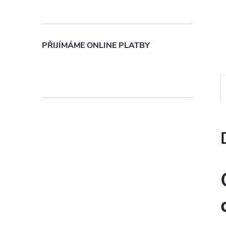
n
e
PŘIJÍMÁME ONLINE PLATBY
l