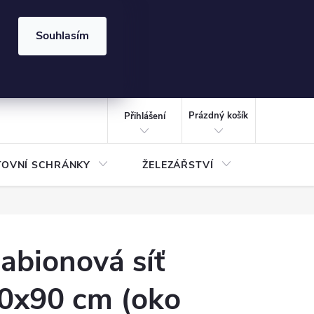
⏰ | Kód:
LÉTO2026
Souhlasím
izace gabionů - inspirujte se!
Kalkulačka gabionu 10x10 cm
CZK
NÁKUPNÍ
KOŠÍK
Prázdný košík
Přihlášení
TOVNÍ SCHRÁNKY
ŽELEZÁŘSTVÍ
TREZOR
abionová síť
0x90 cm (oko