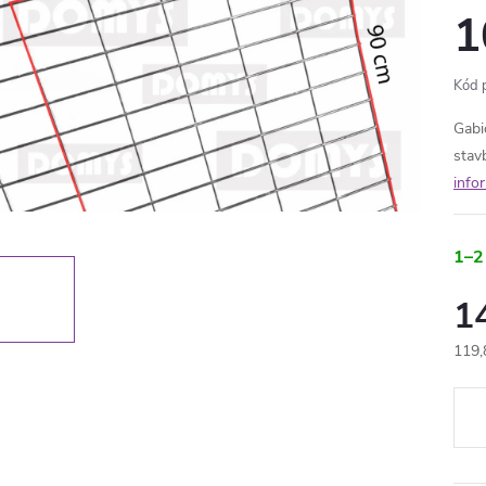
1
Kód 
Gabi
stav
info
1–2
1
119,
Měr
cena