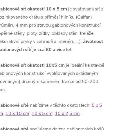
abionová síť okatosti 10 x 5 cm
je svařovaná síť z
ozinkovaného drátu s příměsí hliníku (Galfan)
růměru 4 mm pro stavbu gabionových konstrukcí
opěrné stěny, ploty, zídky, obklady stěn, treláže,
ekorativní prvky v zahradě a interiéru,...).
Životnost
abionových sítí je cca 80 a více let
.
abionová síť okatosti 10x5 cm
je ideální ke stavbě
abionových konstrukcí vyplňovaných skládaným
rovnaným) drceným kamenem frakce od 50-200
mm.
abionové sítě
nabízíme v těchto okatostech:
5 x 5
m
,
10 x 10 cm
,
10 x 5 cm
,
10 x 2,5 cm
.
abionové sítě
spojujeme do tzv. gabionových košů