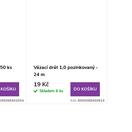
250 ks
Vázací drát 1,0 pozinkovaný -
24 m
19 Kč
 KOŠÍKU
DO KOŠÍKU
Skladem
6 ks
595068402054
Kód:
8595068400814