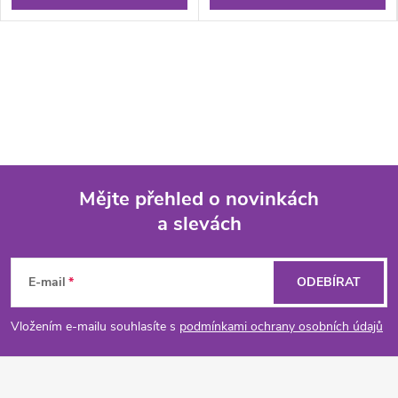
Mějte přehled o novinkách
a slevách
Z
á
E-mail
ODEBÍRAT
p
Vložením e-mailu souhlasíte s
podmínkami ochrany osobních údajů
a