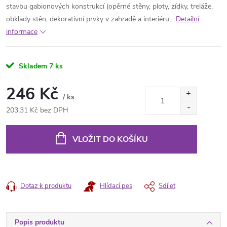
stavbu gabionových konstrukcí (opěrné stěny, ploty, zídky, treláže,
obklady stěn, dekorativní prvky v zahradě a interiéru,..
Detailní
informace
Skladem
7 ks
246 Kč
/ ks
203,31 Kč bez DPH
Měrná
cena:
VLOŽIT DO KOŠÍKU
Dotaz k produktu
Hlídací pes
Sdílet
Popis produktu