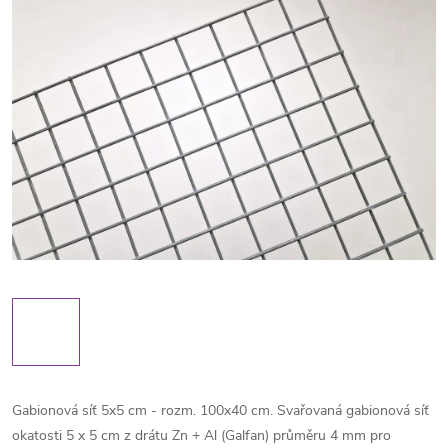
Gabionová síť 5x5 cm - rozm. 100x40 cm. Svařovaná gabionová síť
okatosti 5 x 5 cm z drátu Zn + Al (Galfan) průměru 4 mm pro