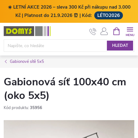
☀️ LETNÍ AKCE 2026 – sleva 300 Kč při nákupu nad 3.000
Kč | Platnost do 21.9.2026 ⏰ | Kód:
LÉTO2026
Přejít
NÁKUPNÍ
KOŠÍK
na
obsah
HLEDAT
Gabionové sítě 5x5
Gabionová síť 100x40 cm
(oko 5x5)
Kód produktu:
35956