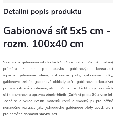
Detailní popis produktu
Gabionová síť 5x5 cm -
rozm. 100x40 cm
Svařovaná gabionová síť okatosti 5 x 5 cm
z drátu Zn + Al (Galfan)
průměru 4 mm pro stavbu gabionových konstrukcí
(opěrné
gabionové stěny
, gabionové ploty, gabionové zídky,
gabionové treláže, gabionové obklady stěn, gabionové dekorativní
prvky v zahradě a interiéru, atd,...). Živostnost těchto gabionových
sítí s povrchovou úpravou
zinek+hliník (Galfan)
je cca
80 a více let
.
Jedná se o velice kvalitní materiál, který je vhodný jak pro běžné
nenáročné realizace jako jednoduché
gabionové ploty
apod., ale i
pro náročné
dopravní stavby
, atd.