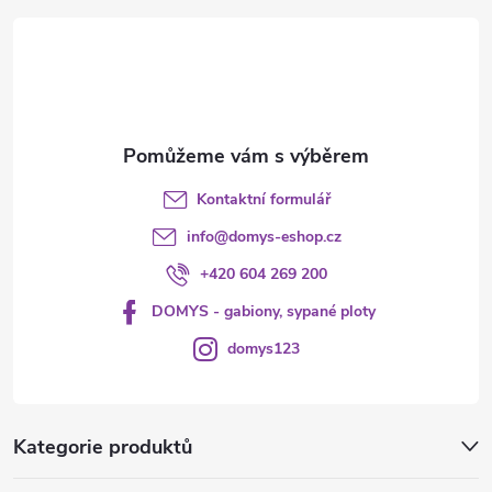
t
í
Kontaktní formulář
info
@
domys-eshop.cz
+420 604 269 200
DOMYS - gabiony, sypané ploty
domys123
Kategorie produktů