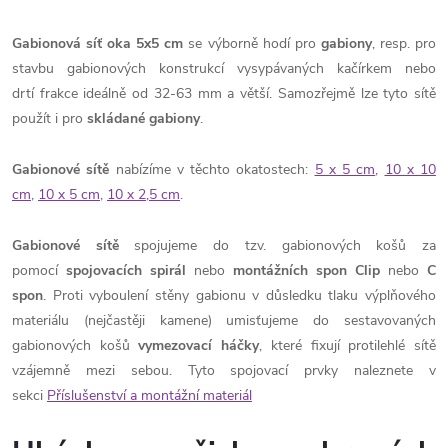
Gabionová síť oka 5x5 cm
se výborně hodí pro
gabiony
, resp. pro
stavbu gabionových konstrukcí vysypávaných kačírkem nebo
drtí frakce ideálně od 32-63 mm a větší. Samozřejmě lze tyto sítě
použít i pro
skládané gabiony
.
Gabionové sítě
nabízíme v těchto okatostech:
5 x 5 cm
,
10 x 10
cm
,
10 x 5 cm
,
10 x 2,5 cm
.
Gabionové sítě
spojujeme do tzv. gabionových košů za
pomocí
spojovacích spirál
nebo
montážních spon Clip
nebo
C
spon
. Proti vyboulení stěny gabionu v důsledku tlaku výplňového
materiálu (nejčastěji kamene) umisťujeme do sestavovaných
gabionových košů
vymezovací háčky
, které fixují protilehlé sítě
vzájemně mezi sebou. Tyto spojovací prvky naleznete v
sekci
Příslušenství a montážní materiál