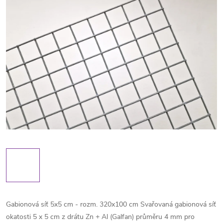
Gabionová síť 5x5 cm - rozm. 320x100 cm Svařovaná gabionová síť
okatosti 5 x 5 cm z drátu Zn + Al (Galfan) průměru 4 mm pro