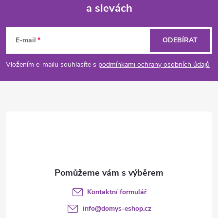
a slevách
Z
á
E-mail
ODEBÍRAT
p
Vložením e-mailu souhlasíte s
podmínkami ochrany osobních údajů
a
t
í
Kontaktní formulář
info
@
domys-eshop.cz