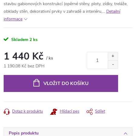
stavbu gabionových konstrukcí (opěrné stěny, ploty, zídky, treláže,
obklady stěn, dekorativní prvky v zahradě a interiéru,...
Detailní
informace
Skladem
2 ks
1 440 Kč
/ ks
1 190,08 Kč bez DPH
Měrná
cena:
VLOŽIT DO KOŠÍKU
Dotaz k produktu
Hlídací pes
Sdílet
Popis produktu