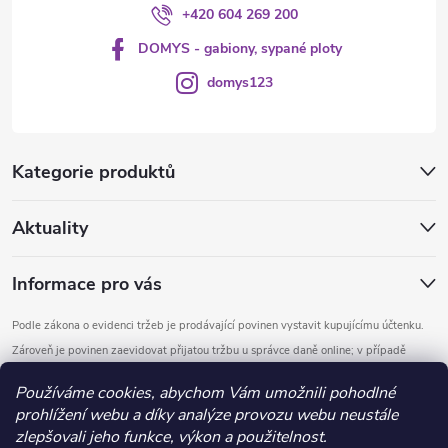
+420 604 269 200
DOMYS - gabiony, sypané ploty
domys123
Kategorie produktů
Aktuality
Informace pro vás
Podle zákona o evidenci tržeb je prodávající povinen vystavit kupujícímu účtenku.
Zároveň je povinen zaevidovat přijatou tržbu u správce daně online; v případě
technického výpadku pak nejpozději do 48 hodin.
Používáme cookies, abychom Vám umožnili pohodlné
prohlížení webu a díky analýze provozu webu neustále
Copyright 2026
DOMYS
. Všechna práva vyhrazena.
Upravit nastavení
zlepšovali jeho funkce, výkon a použitelnost.