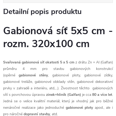
Detailní popis produktu
Gabionová síť 5x5 cm -
rozm. 320x100 cm
Svařovaná gabionová síť okatosti 5 x 5 cm
z drátu Zn + Al (Galfan)
průměru 4 mm pro stavbu gabionových konstrukcí
(opěrné
gabionové stěny
, gabionové ploty, gabionové zídky,
gabionové treláže, gabionové obklady stěn, gabionové dekorativní
prvky v zahradě a interiéru, atd,...). Živostnost těchto gabionových
sítí s povrchovou úpravou
zinek+hliník (Galfan)
je cca
80 a více let
.
Jedná se o velice kvalitní materiál, který je vhodný jak pro běžné
nenáročné realizace jako jednoduché
gabionové ploty
apod., ale i
pro náročné
dopravní stavby
, atd.