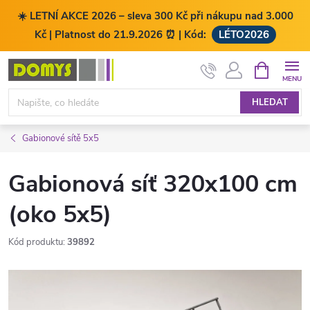
☀️ LETNÍ AKCE 2026 – sleva 300 Kč při nákupu nad 3.000
Kč | Platnost do 21.9.2026 ⏰ | Kód:
LÉTO2026
Přejít
NÁKUPNÍ
KOŠÍK
na
obsah
HLEDAT
Gabionové sítě 5x5
Gabionová síť 320x100 cm
(oko 5x5)
Kód produktu:
39892