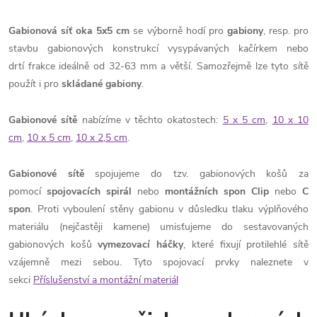
Gabionová síť oka 5x5 cm
se výborně hodí pro
gabiony
, resp. pro
stavbu gabionových konstrukcí vysypávaných kačírkem nebo
drtí frakce ideálně od 32-63 mm a větší. Samozřejmě lze tyto sítě
použít i pro
skládané gabiony
.
Gabionové sítě
nabízíme v těchto okatostech:
5 x 5 cm
,
10 x 10
cm
,
10 x 5 cm
,
10 x 2,5 cm
.
Gabionové sítě
spojujeme do tzv. gabionových košů za
pomocí
spojovacích spirál
nebo
montážních spon Clip
nebo
C
spon
. Proti vyboulení stěny gabionu v důsledku tlaku výplňového
materiálu (nejčastěji kamene) umisťujeme do sestavovaných
gabionových košů
vymezovací háčky
, které fixují protilehlé sítě
vzájemně mezi sebou. Tyto spojovací prvky naleznete v
sekci
Příslušenství a montážní materiál