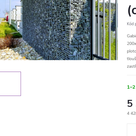
(
Kód 
Gabi
200x
plot
tlou
zast
1–2
5
4 42
Měr
cena