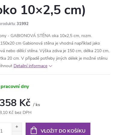
oko 10×2,5 cm)
produktu:
31992
ony - GABIONOVÁ STĚNA oka 10x2,5 cm, rozm.
150x20 cm Gabionová stěna je vhodná například jako
ová nebo dělící stěna. Výška zdiva je 150 cm, délka 210 cm,
šťka 20 cm. V případě potřeby jiných délek je možné stěnu
řihnout
Detailní informace
 pracovní dny
 358 Kč
/ ks
8,10 Kč bez DPH
ná
:
VLOŽIT DO KOŠÍKU