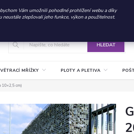
 sleva 300 Kč při nákupu nad 3.000 Kč | Platnost do 21.9.2026 
abychom Vám umožnili pohodlné prohlížení webu a díky
neustále zlepšovali jeho funkce, výkon a použitelnost.
+420 604 269 200
Vrácení a reklamace zboží
Podmínky ochrany osobních údajů
Real
HLEDAT
VĚTRACÍ MŘÍŽKY
PLOTY A PLETIVA
POŠ
o 10×2,5 cm)
G
2