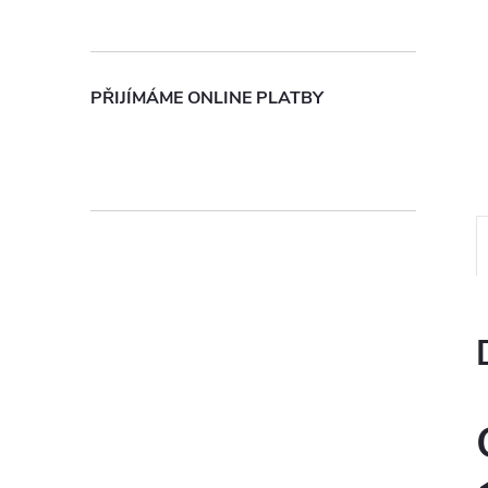
n
e
PŘIJÍMÁME ONLINE PLATBY
l