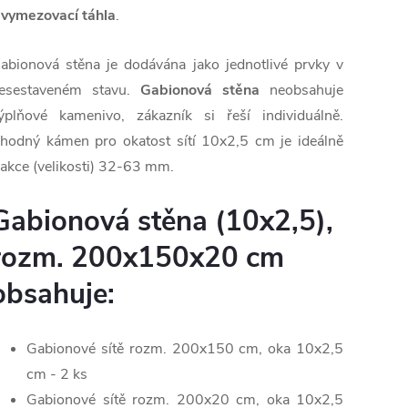
a
vymezovací táhla
.
abionová stěna je dodávána jako jednotlivé prvky v
esestaveném stavu.
Gabionová stěna
neobsahuje
ýplňové kamenivo, zákazník si řeší individuálně.
hodný kámen pro okatost sítí 10x2,5 cm je ideálně
rakce (velikosti) 32-63 mm.
Gabionová stěna (10x2,5),
rozm. 200x150x20 cm
obsahuje:
Gabionové sítě rozm. 200x150 cm, oka 10x2,5
cm - 2 ks
Gabionové sítě rozm. 200x20 cm, oka 10x2,5