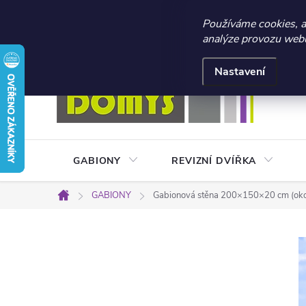
☀️ LETNÍ AKCE 2026 –
Používáme cookies, 
analýze provozu webu 
Přejít
Doprava a platba
Kontakty
Obchodní podmínky
na
Nastavení
obsah
GABIONY
REVIZNÍ DVÍŘKA
GABIONY
Gabionová stěna 200×150×20 cm (ok
Domů
P
o