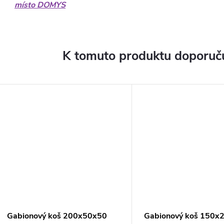
místo DOMYS
K tomuto produktu doporuču
Gabionový koš 200x50x50
Gabionový koš 150x