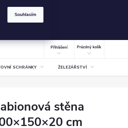
⏰ | Kód:
LÉTO2026
Souhlasím
izace gabionů - inspirujte se!
Kalkulačka gabionu 10x10 cm
CZK
NÁKUPNÍ
KOŠÍK
Prázdný košík
Přihlášení
TOVNÍ SCHRÁNKY
ŽELEZÁŘSTVÍ
TREZOR
abionová stěna
00×150×20 cm