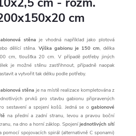
10x2,5 cm - rozm.
200x150x20 cm
abionová stěna
je vhodná například jako plotová
ebo dělící stěna.
Výška gabionu je 150 cm
, délka
00 cm, tloušťka 20 cm. V případě potřeby jiných
élek je možné stěnu zastřihnout, případně naopak
astavit a vytvořit tak délku podle potřeby.
abionová stěna
je na místě realizace kompletována z
ednotlivých prvků pro stavbu gabionu připravených
ro sestavení a spojení košů. Jedná se o
gabionové
ítě
na přední a zadní stranu, levou a pravou boční
tranu, na dno a horní záklop. Spojení
jednotlivých sítí
a pomocí spojovacích spirál (alternativně C sponami)