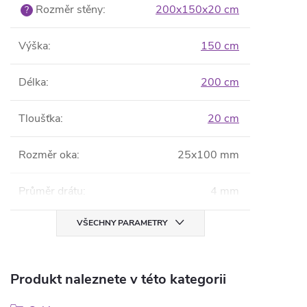
Rozměr stěny
:
200x150x20 cm
?
Výška
:
150 cm
Délka
:
200 cm
Tloušťka
:
20 cm
Rozměr oka
:
25x100 mm
Průměr drátu
:
4 mm
VŠECHNY PARAMETRY
Produkt naleznete v této kategorii