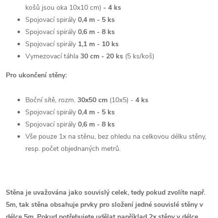
košů jsou oka 10x10 cm)
- 4
ks
Spojovací spirály
0,4 m - 5 ks
Spojovací spirály
0,6 m - 8 ks
Spojovací spirály
1,1 m - 10 ks
Vymezovací táhla
30 cm - 20 ks
(5 ks/koš)
Pro ukončení stěny:
Boční sítě, rozm.
30x50 cm
(10x5) -
4 ks
Spojovací spirály
0,4 m - 5 ks
Spojovací spirály
0,6 m - 8 ks
Vše pouze 1x na stěnu, bez ohledu na celkovou délku stěny,
resp. počet objednaných metrů.
Stěna je uvažována jako souvislý celek, tedy pokud zvolíte např.
5m, tak stěna obsahuje prvky pro složení jedné souvislé stěny v
délce 5m.
Pokud potřebujete udělat například 2x stěny v délce