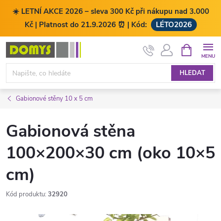
☀️ LETNÍ AKCE 2026 – sleva 300 Kč při nákupu nad 3.000
Kč | Platnost do 21.9.2026 ⏰ | Kód:
LÉTO2026
Přejít
NÁKUPNÍ
KOŠÍK
na
obsah
HLEDAT
Gabionové stěny 10 x 5 cm
Gabionová stěna
100×200×30 cm (oko 10×5
cm)
Kód produktu:
32920