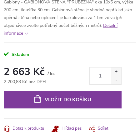
Gabiony - GABIONOVÁ STĚNA "PRŮBĚŽNÁ" oka 10x5 cm, výška
200 cm, tloušťka 30 cm. Gabionová stěna je vhodná například jako
opěrná stěna nebo oplocení, je kalkulována za 1 bm zdiva (při
objednávce zvolte potřebný počet běžných metrů).
Detailní
informace
Skladem
2 663 Kč
/ ks
2 200,83 Kč bez DPH
Měrná
cena:
VLOŽIT DO KOŠÍKU
Dotaz k produktu
Hlídací pes
Sdílet