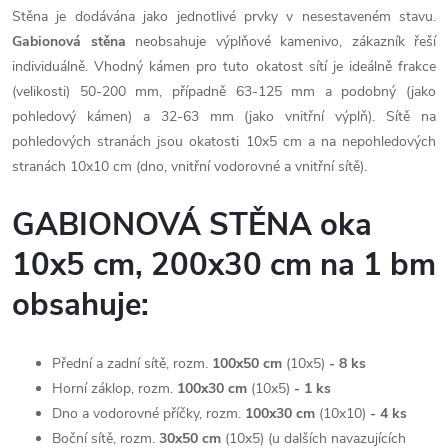
Stěna je dodávána jako jednotlivé prvky v nesestaveném stavu.
Gabionová stěna
neobsahuje výplňové kamenivo, zákazník řeší
individuálně. Vhodný kámen pro tuto okatost sítí je ideálně frakce
(velikosti) 50-200 mm, případně 63-125 mm a podobný (jako
pohledový kámen) a 32-63 mm (jako vnitřní výplň). Sítě na
pohledových stranách jsou okatosti 10x5 cm a na nepohledových
stranách 10x10 cm (dno, vnitřní vodorovné a vnitřní sítě).
GABIONOVÁ STĚNA oka
10x5 cm, 200x30 cm na 1 bm
obsahuje:
Přední a zadní sítě, rozm.
100x50 cm
(10x5)
- 8
ks
Horní záklop, rozm.
100x30 cm
(10x5)
- 1
ks
Dno a vodorovné příčky, rozm.
100x30 cm
(10x10)
- 4
ks
Boční sítě, rozm.
30x50 cm
(10x5)
(u dalších navazujících