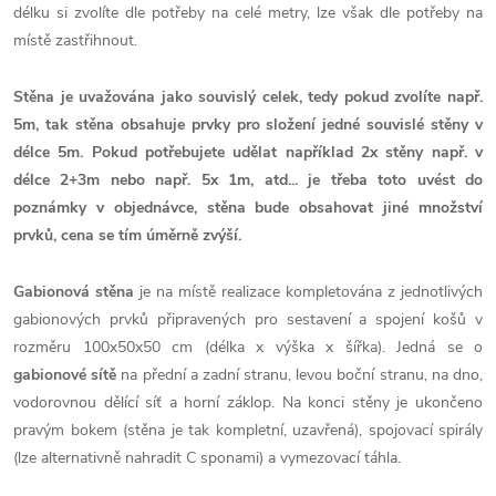
délku si zvolíte dle potřeby na celé metry, lze však dle potřeby na
místě zastřihnout.
Stěna je uvažována jako souvislý celek, tedy pokud zvolíte např.
5m, tak stěna obsahuje prvky pro složení jedné souvislé stěny v
délce 5m. Pokud potřebujete udělat například 2x stěny např. v
délce 2+3m nebo např. 5x 1m, atd... je třeba toto uvést do
poznámky v objednávce, stěna bude obsahovat jiné množství
prvků, cena se tím úměrně zvýší.
Gabionová stěna
je na místě realizace kompletována z jednotlivých
gabionových prvků připravených pro sestavení a spojení košů v
rozměru 100x50x50 cm (délka x výška x šířka). Jedná se o
gabionové sítě
na přední a zadní stranu, levou boční stranu, na dno,
vodorovnou dělící síť a horní záklop. Na konci stěny je ukončeno
pravým bokem (stěna je tak kompletní, uzavřená), spojovací spirály
(lze alternativně nahradit C sponami) a vymezovací táhla.