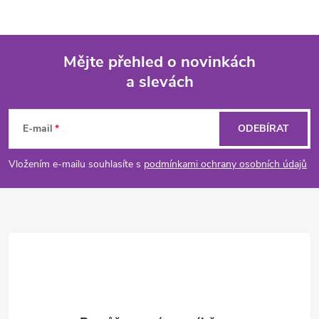
Mějte přehled o novinkách
a slevách
Z
á
E-mail
ODEBÍRAT
p
Vložením e-mailu souhlasíte s
podmínkami ochrany osobních údajů
a
t
í