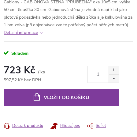
Gabiony - GABIONOVÁ STĚNA "PRŮBĚŽNÁ" oka 10x5 cm, výška
50 cm, tloušťka 30 cm. Gabionová stěna je vhodná například jako
plotová podezdívka nebo jednoduchá dělící zídka a je kalkulována za
1 bm zdiva (při objednávce zvolte potřebný počet běžných metrů).
Detailní informace
Skladem
723 Kč
/ ks
597,52 Kč bez DPH
Měrná
cena:
VLOŽIT DO KOŠÍKU
Dotaz k produktu
Hlídací pes
Sdílet