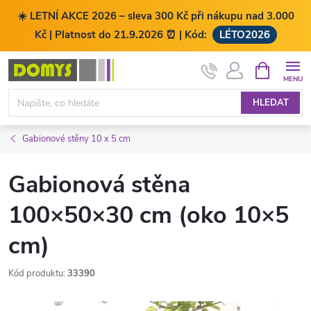
☀️ LETNÍ AKCE 2026 – sleva 300 Kč při nákupu nad 3.000
Kč | Platnost do 21.9.2026 ⏰ | Kód:
LÉTO2026
Přejít
NÁKUPNÍ
KOŠÍK
na
obsah
HLEDAT
Gabionové stěny 10 x 5 cm
Gabionová stěna
100×50×30 cm (oko 10×5
cm)
Kód produktu:
33390