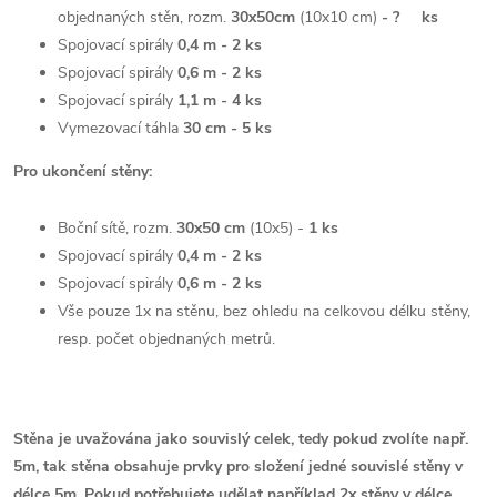
objednaných stěn, rozm.
30x50cm
(10x10 cm)
- ?
ks
Spojovací spirály
0,4 m - 2 ks
Spojovací spirály
0,6 m - 2 ks
Spojovací spirály
1,1 m - 4 ks
Vymezovací táhla
30 cm - 5 ks
Pro ukončení stěny:
Boční sítě, rozm.
30x50 cm
(10x5) -
1 ks
Spojovací spirály
0,4 m - 2 ks
Spojovací spirály
0,6 m - 2 ks
Vše pouze 1x na stěnu, bez ohledu na celkovou délku stěny,
resp. počet objednaných metrů.
Stěna je uvažována jako souvislý celek, tedy pokud zvolíte např.
5m, tak stěna obsahuje prvky pro složení jedné souvislé stěny v
délce 5m.
Pokud potřebujete udělat například 2x stěny v délce