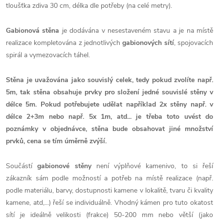
tloušťka zdiva 30 cm, délka dle potřeby (na celé metry).
Gabionová stěna
je dodávána v nesestaveném stavu a je na místě
realizace kompletována z jednotlivých
gabionových sítí
, spojovacích
spirál a vymezovacích táhel.
Stěna je uvažována jako souvislý celek, tedy pokud zvolíte např.
5m, tak stěna obsahuje prvky pro složení jedné souvislé stěny v
délce 5m. Pokud potřebujete udělat například 2x stěny např. v
délce 2+3m nebo např. 5x 1m, atd... je třeba toto uvést do
poznámky v objednávce, stěna bude obsahovat jiné množství
prvků, cena se tím úměrně zvýší.
Součástí
gabionové stěny
není výplňové kamenivo, to si řeší
zákazník sám podle možností a potřeb na místě realizace (např.
podle materiálu, barvy, dostupnosti kamene v lokalitě, tvaru či kvality
kamene, atd,...) řeší se individuálně. Vhodný kámen pro tuto okatost
sítí je ideálně velikosti (frakce) 50-200 mm nebo větší (jako