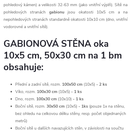
pohledový kámen) a velikosti 32-63 mm (jako vnitřní výplň). Sítě na
pohledových stranách
gabionu
jsou okatosti 10x5 cm a na
nepohledových stranách standardně okatosti 10x10 cm (dno, vnitřní
vodorovné a vnitřní sítě).
GABIONOVÁ STĚNA oka
10x5 cm, 50x30 cm na 1 bm
obsahuje:
Přední a zadní sítě, rozm.
100x50 cm
(10x5)
- 2
ks
Víko, rozm.
100x30 cm
(10x5)
- 1
ks
Dno, rozm.
100x30 cm
(10x10)
- 1
ks
Boční sítě, rozm.
30x50 cm
(10x5)
- 1ks
(pouze 1x na stěnu,
bez ohledu na celkovou délku stěny, resp. počet objednaných
metrů)
Boční sítě u dalších navazujících stěn, v závislosti na součtu