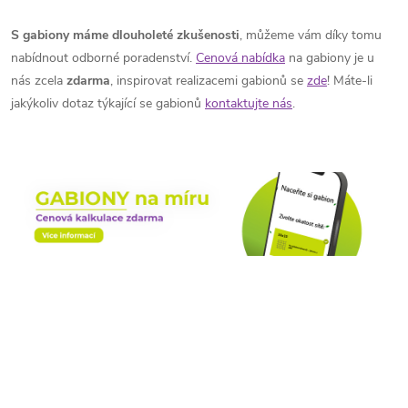
O
v
S gabiony máme dlouholeté zkušenosti
, můžeme vám díky tomu
nabídnout odborné poradenství.
Cenová nabídka
na gabiony je u
l
nás zcela
zdarma
, inspirovat realizacemi gabionů se
zde
! Máte-li
á
jakýkoliv dotaz týkající se gabionů
kontaktujte nás
.
d
a
c
í
p
r
v
k