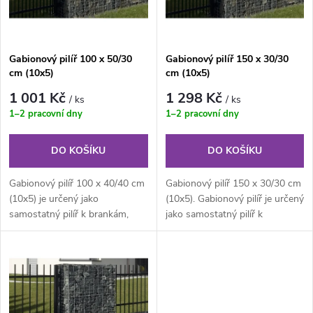
n
i
í
s
Gabionový pilíř 100 x 50/30
Gabionový pilíř 150 x 30/30
p
cm (10x5)
cm (10x5)
p
r
1 001 Kč
1 298 Kč
/ ks
/ ks
r
1–2 pracovní dny
1–2 pracovní dny
o
o
DO KOŠÍKU
DO KOŠÍKU
d
d
Gabionový pilíř 100 x 40/40 cm
Gabionový pilíř 150 x 30/30 cm
u
(10x5) je určený jako
(10x5). Gabionový pilíř je určený
samostatný pilíř k brankám,
jako samostatný pilíř k
u
branám či jako jednotlivé
brankám, branám či jako...
k
konstrukce...
k
t
t