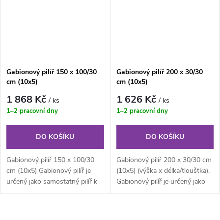
Gabionový pilíř 150 x 100/30
Gabionový pilíř 200 x 30/30
cm (10x5)
cm (10x5)
1 868 Kč
1 626 Kč
/ ks
/ ks
1–2 pracovní dny
1–2 pracovní dny
DO KOŠÍKU
DO KOŠÍKU
Gabionový pilíř 150 x 100/30
Gabionový pilíř 200 x 30/30 cm
cm (10x5) Gabionový pilíř je
(10x5) (výška x délka/tlouštka).
určený jako samostatný pilíř k
Gabionový pilíř je určený jako
brankám, branám či jako...
samostatný pilíř k...