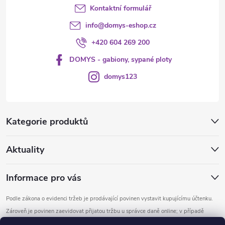
Kontaktní formulář
info
@
domys-eshop.cz
+420 604 269 200
DOMYS - gabiony, sypané ploty
domys123
Kategorie produktů
Aktuality
Informace pro vás
Podle zákona o evidenci tržeb je prodávající povinen vystavit kupujícímu účtenku.
Zároveň je povinen zaevidovat přijatou tržbu u správce daně online; v případě
technického výpadku pak nejpozději do 48 hodin.