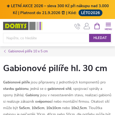
☀️ LETNÍ AKCE 2026 – sleva 300 Kč při nákupu nad 3.000
Kč | Platnost do 21.9.2026 ⏰ | Kód:
LÉTO2026
Přejít
NÁKUPNÍ
KOŠÍK
na
obsah
HLEDAT
Gabionové pilíře 10 x 5 cm
Gabionové pilíře hl. 30 cm
Gabionové pilíře
jsou připraveny z jednotlivých komponentů pro
stavbu gabionu
, jedná se o
gabionové sítě
, spojovací spirály a
spony (táhla).
Gabiony
jsou v nesestaveném stavu, realizaci gabionů
si realizuje zákazník
svépomocí
nebo montážní firmou. Okatost sítí
může být
5x5cm
,
10x5cm
,
10x10cm
nebo
10x2,5cm
. Tloušťka
gabionu je nejčastěji 30cm, 40cm nebo 50cm, dle potřeby může být