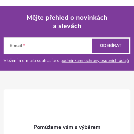
y
Mějte přehled o novinkách
v
a slevách
Z
ý
á
p
E-mail
ODEBÍRAT
i
p
Vložením e-mailu souhlasíte s
podmínkami ochrany osobních údajů
s
a
u
t
í