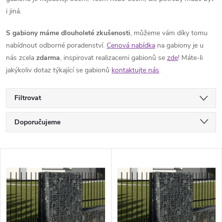
i jiná.
S gabiony máme dlouholeté zkušenosti
, můžeme vám díky tomu
nabídnout odborné poradenství.
Cenová nabídka
na gabiony je u
nás zcela
zdarma
, inspirovat realizacemi gabionů se
zde
! Máte-li
jakýkoliv dotaz týkající se gabionů
kontaktujte nás
.
Filtrovat
Ř
Doporučujeme
a
Nejlevnější
V
Nejdražší
z
ý
Nejprodávanější
e
p
Abecedně