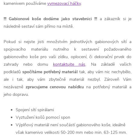
kamenivem používáme
vymezovací háčky
.
!!!
Gabionové koše dodáme jako stavebnici
!!!
a zákazník si je
následně sestaví sám přímo na místě.
Pokud si nejste jisti množstvím jednotlivých gabionových sítí a
spojovacího materiálu nutného k sestavení požadovaného
gabionového koše pro vaši zídku, oplocení, či dekorační prvek do
zahrady nebo domu
kontaktujte nás
. Na základě vašich
podkladů
spočítáme potřebný materiál
tak, aby vám nic nechybělo,
ale i tak, aby vám zbytečně materiál nezbyl. Zároveň Vám
nezávazně
zpracujeme cenovou nabídku
na potřebný materiál a
jeho dopravu.
Spojení sítí spirálami
Vyztužení košů pomocí spon
Výplňový materiál není součástí gabionového koše, ideálně
však kamenivo velikosti 50-200 mm nebo min. 63-125 mm.