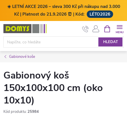
☀️ LETNÍ AKCE 2026 – sleva 300 Kč při nákupu nad 3.000
Kč | Platnost do 21.9.2026 ⏰ | Kód:
LÉTO2026
Přejít
NÁKUPNÍ
KOŠÍK
na
obsah
HLEDAT
Gabionové koše
Gabionový koš
150x100x100 cm (oko
10x10)
Kód produktu:
25984