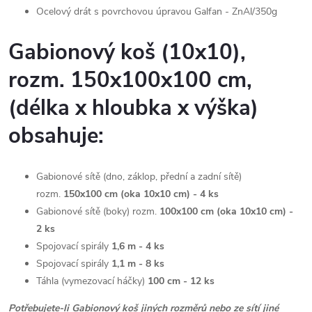
Ocelový drát s povrchovou úpravou
Galfan - ZnAl/350g
Gabionový koš (10x10),
rozm. 150x100x100 cm
,
(délka x hloubka x výška)
obsahuje:
Gabionové sítě (dno, záklop, přední a zadní sítě)
rozm.
150x100 cm (oka 10x10 cm) - 4
ks
Gabionové sítě (boky) rozm.
100x100 cm (oka 10x10 cm) -
2
ks
Spojovací spirály
1,6 m - 4 ks
Spojovací spirály
1,1 m - 8 ks
Táhla (vymezovací háčky)
100 cm - 12 ks
Potřebujete-li Gabionový koš jiných rozměrů nebo ze sítí jiné