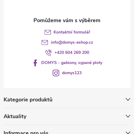
Kontaktní formulář
info
@
domys-eshop.cz
+420 604 269 200
DOMYS - gabiony, sypané ploty
domys123
Kategorie produktů
Aktuality
Informace pro vás