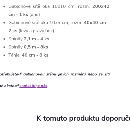
Gabionové sítě oka 10x10 cm, rozm.
200x40
cm - 1
ks
(dno)
Gabionové sítě oka 10x5 cm, rozm.
40x40 cm -
2
ks
(levý a pravý bok)
Spirály
2,1 m - 4 ks
Spirály
0,5 m - 8ks
Táhla
40 cm - 8 ks
otřebujete-li gabionovou stěnu jiných rozměrů nebo ze sítí
iné okatosti
kontaktujte nás
.
K tomuto produktu doporuču