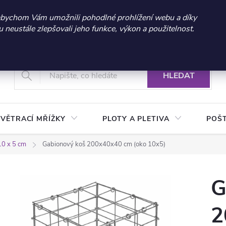
 sleva 300 Kč při nákupu nad 3.000 Kč | Platnost do 21.9.2026 
abychom Vám umožnili pohodlné prohlížení webu a díky
neustále zlepšovali jeho funkce, výkon a použitelnost.
+420 604 269 200
Vrácení a reklamace zboží
Podmínky ochrany osobních údajů
Real
HLEDAT
VĚTRACÍ MŘÍŽKY
PLOTY A PLETIVA
POŠ
10 x 5 cm
Gabionový koš 200x40x40 cm (oko 10x5)
G
2