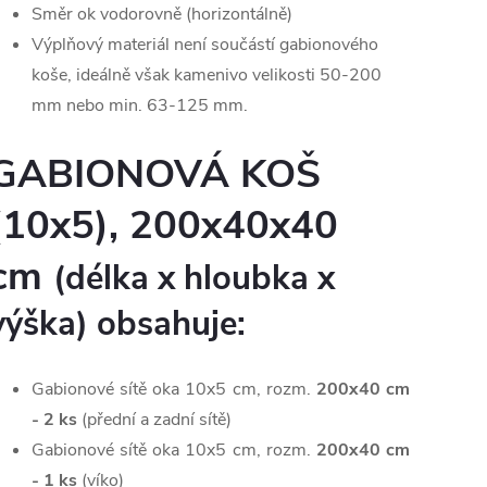
Směr ok vodorovně (horizontálně)
Výplňový materiál není součástí gabionového
koše, ideálně však kamenivo velikosti 50-200
mm nebo min. 63-125 mm.
GABIONOVÁ KOŠ
(10x5), 200x40x40
cm
(délka x hloubka x
výška) obsahuje:
Gabionové sítě oka 10x5 cm, rozm.
200x40 cm
- 2
ks
(přední a zadní sítě)
Gabionové sítě oka 10x5 cm, rozm.
200x40 cm
- 1
ks
(víko)