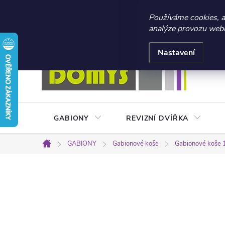
☀️ LETNÍ AKCE 2026 –
Používáme cookies, 
analýze provozu webu 
Přejít
Doprava a platba
Kontakty
Obchodní podmínky
na
Nastavení
obsah
GABIONY
REVIZNÍ DVÍŘKA
GABIONY
Gabionové koše
Gabionové koše 
Domů
P
o