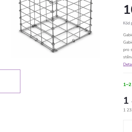
1
Kód 
Gabi
Gabi
pro 
stěna
Deta
1–2
1
1 23
Měr
cena