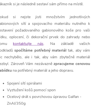
ákazník si je následně sestaví sám přímo na místě.
okud si nejste jisti množstvím jednotlivých
abionových sítí a spojovacího materiálu nutného k
estavení požadovaného gabionového koše pro vaši
ídku, oplocení, či dekorační prvek do zahrady nebo
domu
kontaktujte nás
. Na základě vašich
odkladů
spočítáme potřebný materiál
tak, aby vám
ic nechybělo, ale i tak, aby vám zbytečně materiál
ezbyl. Zároveň Vám nezávazně
zpracujeme cenovou
abídku
na potřebný materiál a jeho dopravu.
Spojení sítí spirálami
Vyztužení košů pomocí spon
Ocelový drát s povrchovou úpravou
Galfan -
ZnAl/350g