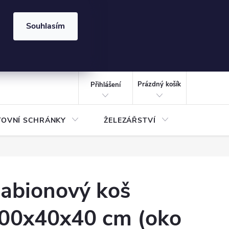
⏰ | Kód:
LÉTO2026
Souhlasím
izace gabionů - inspirujte se!
Kalkulačka gabionu 10x10 cm
CZK
NÁKUPNÍ
KOŠÍK
Prázdný košík
Přihlášení
TOVNÍ SCHRÁNKY
ŽELEZÁŘSTVÍ
TREZOR
abionový koš
00x40x40 cm (oko