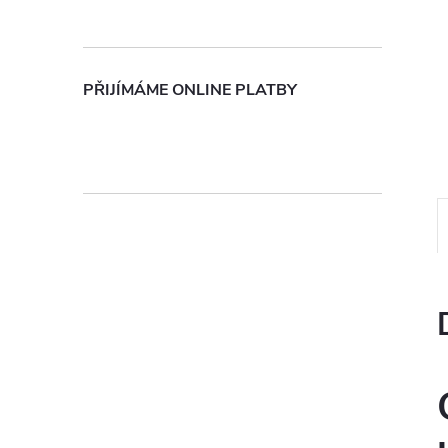
n
e
PŘIJÍMÁME ONLINE PLATBY
l