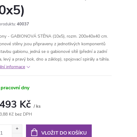
0x5)
produktu:
40037
ony - GABIONOVÁ STĚNA (10x5), rozm. 200x40x40 cm.
onové stěny jsou připraveny z jednotlivých komponentů
stavbu gabionu, jedná se o gabionové sítě (přední a zadní
, levý a pravý bok, dno a záklop), spojovací spirály a táhla.
ilní informace
 pracovní dny
 493 Kč
/ ks
3,88 Kč bez DPH
ná
:
VLOŽIT DO KOŠÍKU