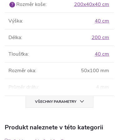
Rozměr koše
:
200x40x40 cm
?
Výška
:
40 cm
Délka
:
200 cm
Tloušťka
:
40 cm
Rozměr oka
:
50x100 mm
Průměr drátu
:
4 mm
VŠECHNY PARAMETRY
Produkt naleznete v této kategorii