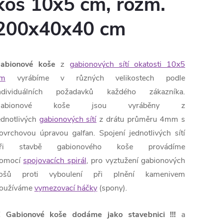
koš 10x5 cm, rozm.
200x40x40 cm
abionové koše
z
gabionových sítí okatosti 10x5
m
vyrábíme v různých velikostech podle
ndividuálních požadavků každého zákazníka.
Gabionové koše jsou vyráběny z
ednotlivých
gabionových sítí
z drátu průměru 4mm s
ovrchovou úpravou galfan. Spojení jednotlivých sítí
ři stavbě gabionového koše provádíme
omocí
spojovacích spirál
, pro vyztužení gabionových
ošů proti vyboulení při plnění kamenivem
oužíváme
vymezovací háčky
(spony).
!!
Gabionové koše dodáme jako stavebnici
!!!
a