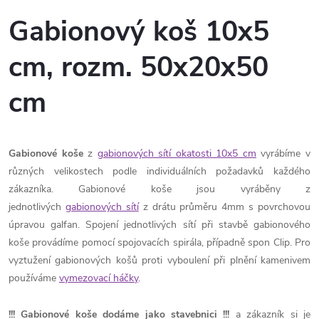
Gabionový koš 10x5
cm, rozm. 50x20x50
cm
Gabionové koše
z
gabionových sítí okatosti 10x5 cm
vyrábíme v
různých velikostech podle individuálních požadavků každého
zákazníka. Gabionové koše jsou vyráběny z
jednotlivých
gabionových sítí
z drátu průměru 4mm s povrchovou
úpravou galfan. Spojení jednotlivých sítí při stavbě gabionového
koše provádíme pomocí spojovacích spirála, případně spon Clip. Pro
vyztužení gabionových košů proti vyboulení při plnění kamenivem
používáme
vymezovací háčky
.
!!!
Gabionové koše dodáme jako stavebnici
!!!
a zákazník si je