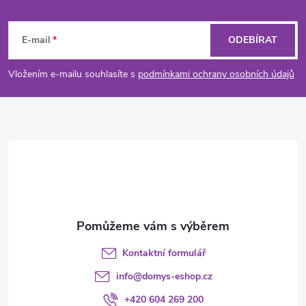
Z
á
E-mail
ODEBÍRAT
p
Vložením e-mailu souhlasíte s
podmínkami ochrany osobních údajů
a
t
í
Kontaktní formulář
info
@
domys-eshop.cz
+420 604 269 200