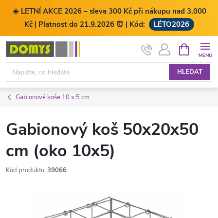
☀️ LETNÍ AKCE 2026 – sleva 300 Kč při nákupu nad 3.000
Kč | Platnost do 21.9.2026 ⏰ | Kód:
LÉTO2026
Přejít
NÁKUPNÍ
KOŠÍK
na
obsah
HLEDAT
Gabionové koše 10 x 5 cm
Gabionový koš 50x20x50
cm (oko 10x5)
Kód produktu:
39066