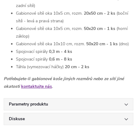
zadní sítě)
Gabionové sítě oka 10x5 cm, rozm.
20x50 cm - 2
ks
(boční
sítě - levá a pravá strana)
Gabionové sítě oka 10x5 cm, rozm.
50x20 cm - 1
ks
(horní
záklop)
Gabionové sítě oka 10x10 cm, rozm.
50x20 cm - 1
ks
(dno)
Spojovací spirály
0,3 m - 4 ks
Spojovací spirály
0,6 m - 8 ks
Táhla (vymezovací háčky)
20 cm - 2 ks
Potřebujete-li gabionové koše jiných rozměrů nebo ze sítí jiné
okatosti
kontaktujte nás
.
Parametry produktu
Diskuse