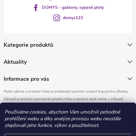
DOMYS - gabiony, sypané ploty
domys123
Kategorie produktů
Aktuality
Informace pro vás
Podle zákona o evidenci tržeb je prodávající povinen vystavit kupujícímu účtenku.
Zároveň je povinen zaevidovat přijatou tržbu u správce daně online; v případě
technického výpadku pak nejpozději do 48 hodin.
Používáme cookies, abychom Vám umožnili pohodlné
prohlížení webu a díky analýze provozu webu neustále
Copyright 2026
DOMYS
. Všechna práva vyhrazena.
Upravit nastavení
zlepšovali jeho funkce, výkon a použitelnost.
cookies